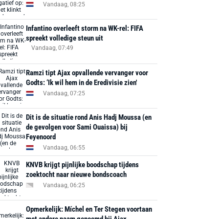
Vandaag, 08:25
Infantino overleeft storm na WK-rel: FIFA
spreekt volledige steun uit
Vandaag, 07:49
Ramzi tipt Ajax opvallende vervanger voor
Godts: ‘Ik wil hem in de Eredivisie zien'
Vandaag, 07:25
Dit is de situatie rond Anis Hadj Moussa (en
de gevolgen voor Sami Ouaissa) bij
Feyenoord
Vandaag, 06:55
KNVB krijgt pijnlijke boodschap tijdens
zoektocht naar nieuwe bondscoach
Vandaag, 06:25
Opmerkelijk: Míchel en Ter Stegen voortaan