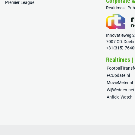
Corporate 
Premier League
Realtimes - Pu
Innovatieweg 
7007 CD, Doeti
+31(315)-7640
Realtimes |
FootballTrans
FCUpdate.nl
MovieMeter.nl
WijWedden.net
Anfield Watch