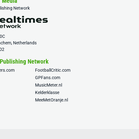
& Media
blishing Network
20C
nchem, Netherlands
02
 Publishing Network
fers.com
FootballCritic.com
GPFans.com
MusicMeter.nl
Kelderklasse
MeeMetOranje.nl