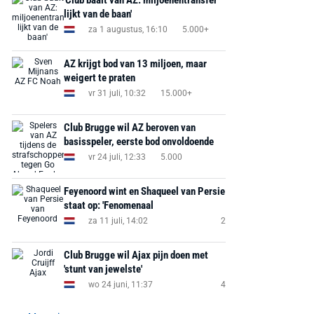
'Club baalt van AZ: miljoenentransfer
lijkt van de baan'
za 1 augustus, 16:10
5.000+
AZ krijgt bod van 13 miljoen, maar
weigert te praten
vr 31 juli, 10:32
15.000+
Club Brugge wil AZ beroven van
basisspeler, eerste bod onvoldoende
vr 24 juli, 12:33
5.000
Feyenoord wint en Shaqueel van Persie
staat op: 'Fenomenaal
za 11 juli, 14:02
2
Club Brugge wil Ajax pijn doen met
'stunt van jewelste'
wo 24 juni, 11:37
4