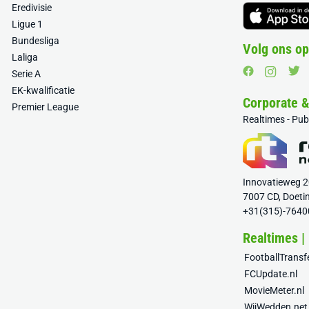
Eredivisie
Ligue 1
Bundesliga
Volg ons op
Laliga
Serie A
EK-kwalificatie
Corporate 
Premier League
Realtimes - Pu
Innovatieweg 
7007 CD, Doeti
+31(315)-7640
Realtimes |
FootballTrans
FCUpdate.nl
MovieMeter.nl
WijWedden.net