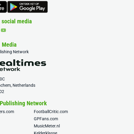
 social media
& Media
blishing Network
20C
nchem, Netherlands
02
 Publishing Network
fers.com
FootballCritic.com
GPFans.com
MusicMeter.nl
Kelderklasse