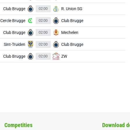
Club Brugge
02:00
R. Union SG
Cercle Brugge
02:00
Club Brugge
Club Brugge
02:00
Mechelen
Sint-Truiden
02:00
Club Brugge
Club Brugge
02:00
ZW
Competities
Download d