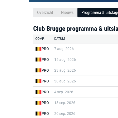
Overzicht
Nieuws
Programma & uitslag
Club Brugge programma & uits
COMP.
DATUM
PRO
7 aug. 2026
PRO
15 aug. 2026
PRO
23 aug. 2026
PRO
30 aug. 2026
PRO
4 sep. 2026
PRO
13 sep. 2026
PRO
20 sep. 2026