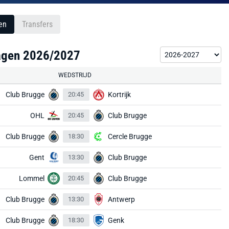
en
Transfers
lagen 2026/2027
WEDSTRIJD
Club Brugge
20:45
Kortrijk
OHL
20:45
Club Brugge
Club Brugge
18:30
Cercle Brugge
Gent
13:30
Club Brugge
Lommel
20:45
Club Brugge
Club Brugge
13:30
Antwerp
Club Brugge
18:30
Genk