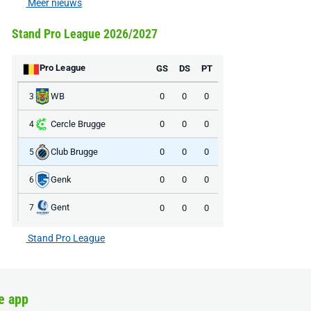
Meer nieuws
Stand Pro League 2026/2027
Pro League
GS
DS
PT
WB
0
0
0
3
Cercle Brugge
0
0
0
4
Club Brugge
0
0
0
5
Genk
0
0
0
6
Gent
0
0
0
7
Stand Pro League
e app