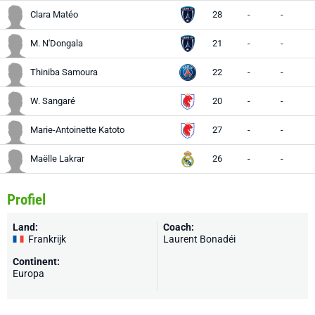
Clara Matéo
28
-
-
M. N'Dongala
21
-
-
Thiniba Samoura
22
-
-
W. Sangaré
20
-
-
Marie-Antoinette Katoto
27
-
-
Maëlle Lakrar
26
-
-
Profiel
Land:
Coach:
Frankrijk
Laurent Bonadéi
Continent:
Europa