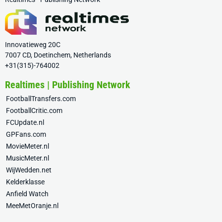
Innovatieweg 20C
7007 CD, Doetinchem, Netherlands
+31(315)-764002
Realtimes | Publishing Network
FootballTransfers.com
FootballCritic.com
FCUpdate.nl
GPFans.com
MovieMeter.nl
MusicMeter.nl
WijWedden.net
Kelderklasse
Anfield Watch
MeeMetOranje.nl