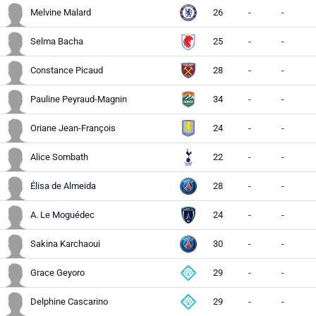
Melvine Malard
26
-
-
Selma Bacha
25
-
-
Constance Picaud
28
-
-
Pauline Peyraud-Magnin
34
-
-
Oriane Jean-François
24
-
-
Alice Sombath
22
-
-
Élisa de Almeida
28
-
-
A. Le Moguédec
24
-
-
Sakina Karchaoui
30
-
-
Grace Geyoro
29
-
-
Delphine Cascarino
29
-
-