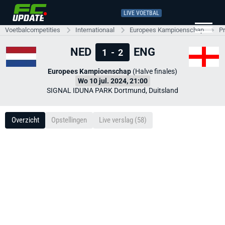
LIVE VOETBAL
Voetbalcompetities
Internationaal
Europees Kampioenschap
P
NED
ENG
1
-
2
Europees Kampioenschap
(Halve finales)
Wo 10 jul. 2024, 21:00
SIGNAL IDUNA PARK Dortmund, Duitsland
Overzicht
Opstellingen
Live verslag (58)