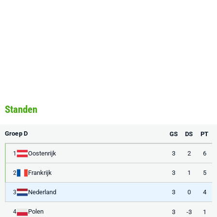
Standen
Groep D
GS
DS
PT
Oostenrijk
3
2
6
1
Frankrijk
3
1
5
2
Nederland
3
0
4
3
Polen
3
-3
1
4