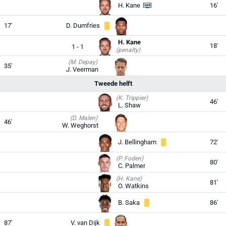
H. Kane
16'
17'
D. Dumfries
H. Kane
18'
1 - 1
(penalty)
(M. Depay)
35'
J. Veerman
Tweede helft
(K. Trippier)
46'
L. Shaw
(D. Malen)
46'
W. Weghorst
J. Bellingham
72'
(P. Foden)
80'
C. Palmer
(H. Kane)
81'
O. Watkins
B. Saka
86'
87'
V. van Dijk