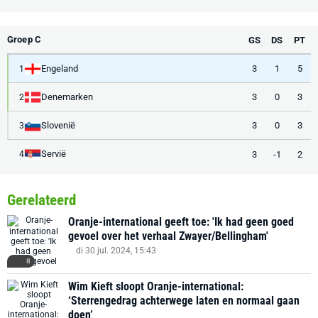
Groep C
GS
DS
PT
Engeland
3
1
5
1
Denemarken
3
0
3
2
Slovenië
3
0
3
3
Servië
3
-1
2
4
Gerelateerd
Oranje-international geeft toe: 'Ik had geen goed
gevoel over het verhaal Zwayer/Bellingham'
di 30 jul. 2024, 15:43
8
Wim Kieft sloopt Oranje-international:
‘Sterrengedrag achterwege laten en normaal gaan
doen’