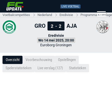
LIVE VOETBAL
Voetbalcompetities
Nederland
Eredivisie
Programma & Uitslag
GRO
AJA
2
-
2
Eredivisie
Wo 14 mei 2025, 20:00
Euroborg Groningen
Overzicht
Voorbeschouwing
Opstellingen
Spelerstatistieken
Live verslag (127)
Statistieken