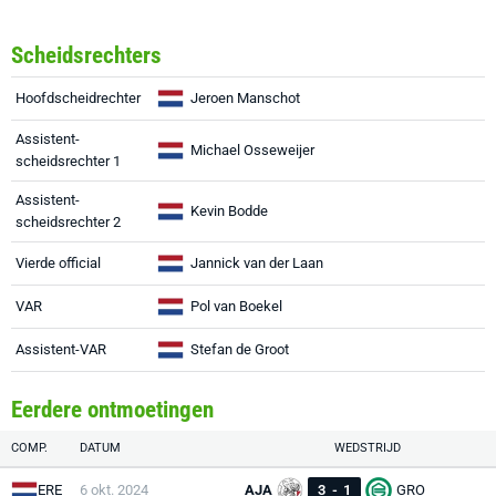
Scheidsrechters
Hoofdscheidrechter
Jeroen Manschot
Assistent-
Michael Osseweijer
scheidsrechter 1
Assistent-
Kevin Bodde
scheidsrechter 2
Vierde official
Jannick van der Laan
VAR
Pol van Boekel
Assistent-VAR
Stefan de Groot
Eerdere ontmoetingen
COMP.
DATUM
WEDSTRIJD
ERE
6 okt. 2024
AJA
3
-
1
GRO