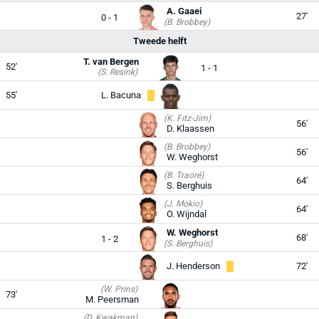
A. Gaaei
27'
0 - 1
(B. Brobbey)
Tweede helft
T. van Bergen
52'
1 - 1
(S. Resink)
55'
L. Bacuna
(K. Fitz-Jim)
56'
D. Klaassen
(B. Brobbey)
56'
W. Weghorst
(B. Traoré)
64'
S. Berghuis
(J. Mokio)
64'
O. Wijndal
W. Weghorst
68'
1 - 2
(S. Berghuis)
J. Henderson
72'
(W. Prins)
73'
M. Peersman
(D. Kwakman)