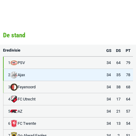
De stand
Eredivisie
GS
DS
PT
PSV
34
64
79
1
Ajax
34
35
78
2
Feyenoord
34
38
68
3
FC Utrecht
34
17
64
4
AZ
34
21
57
5
FC Twente
34
13
54
6
Go Ahead Eagles
34
2
51
7