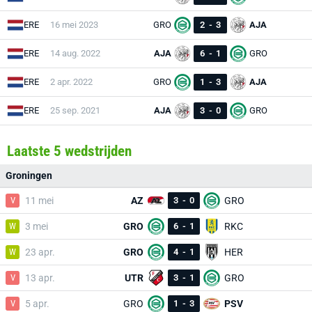
ERE
16 mei 2023
GRO
2
-
3
AJA
ERE
14 aug. 2022
AJA
6
-
1
GRO
ERE
2 apr. 2022
GRO
1
-
3
AJA
ERE
25 sep. 2021
AJA
3
-
0
GRO
Laatste 5 wedstrijden
Groningen
V
11 mei
AZ
3
-
0
GRO
W
3 mei
GRO
6
-
1
RKC
W
23 apr.
GRO
4
-
1
HER
V
13 apr.
UTR
3
-
1
GRO
V
5 apr.
GRO
1
-
3
PSV