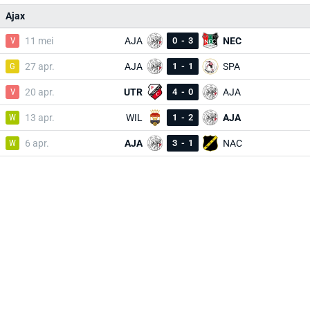
Ajax
V
11 mei
AJA
0
-
3
NEC
G
27 apr.
AJA
1
-
1
SPA
V
20 apr.
UTR
4
-
0
AJA
W
13 apr.
WIL
1
-
2
AJA
W
6 apr.
AJA
3
-
1
NAC