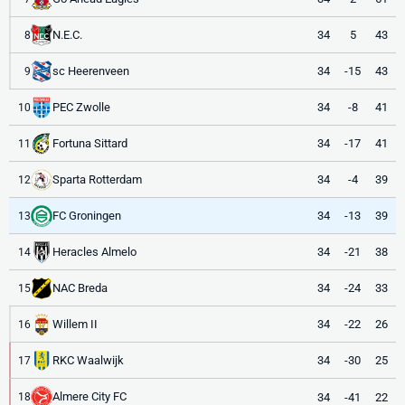
N.E.C.
34
5
43
8
sc Heerenveen
34
-15
43
9
PEC Zwolle
34
-8
41
10
Fortuna Sittard
34
-17
41
11
Sparta Rotterdam
34
-4
39
12
FC Groningen
34
-13
39
13
Heracles Almelo
34
-21
38
14
NAC Breda
34
-24
33
15
Willem II
34
-22
26
16
RKC Waalwijk
34
-30
25
17
Almere City FC
34
-41
22
18