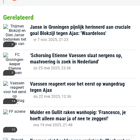
Gerelateerd
Janse in Groningen pijnlijk herinnerd aan cruciale
goal Blokzijl tegen Ajax: 'Waardeloos'
vr 7 nov. 2025, 21:23
6
'Schorsing Etienne Vaessen slaat nergens op,
maatvoering is zoek in Nederland'
zo 25 mei 2025, 23:36
5
Vaessen reageert voor het eerst op wangedrag
tegen Ajax
do 22 mei 2025, 12:36
14
Mulder en Gullit raken wanhopig: 'Francesco, je
hoeft alleen maar ja of nee te zeggen!'
ma 19 mei 2025, 21:48
10