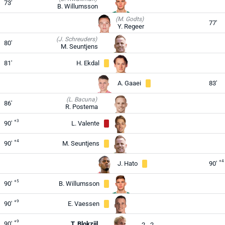
73'
B. Willumsson
(M. Godts)
77'
Y. Regeer
(J. Schreuders)
80'
M. Seuntjens
81'
H. Ekdal
A. Gaaei
83'
(L. Bacuna)
86'
R. Postema
+3
90'
L. Valente
+4
90'
M. Seuntjens
+4
J. Hato
90'
+5
90'
B. Willumsson
+9
90'
E. Vaessen
+9
90'
T. Blokzijl
2 - 2