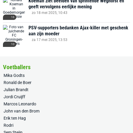
Koeman ziet beelden van sprintende Weghorst en
geeft vervolgens eerlijke mening
zo 18 mei 2025, 10:43
16
PSV-supporters bedanken Ajax-killer met geschenk
aan zijn moeder
za 17 mei 2025, 13:53
10
Voetballers
Mika Godts
Ronald de Boer
Julian Brandt
Jordi Cruijff
Marcos Leonardo
John van den Brom
Erik ten Hag
Rodri
Sem Steijn