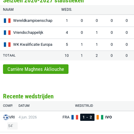
Seizoen 2026-2027 statistieken
NAAM
WEDS.
Wereldkampioenschap
1
0
0
0
0
Vriendschappelijk
4
0
1
0
0
WK Kwalificatie Europa
5
1
1
0
0
TOTAAL
10
1
2
0
0
Carrière Maghnes Akliouche
Recente wedstrijden
COMP.
DATUM
WEDSTRIJD
VRI
4 jun. 2026
FRA
1
-
2
IVO
54'