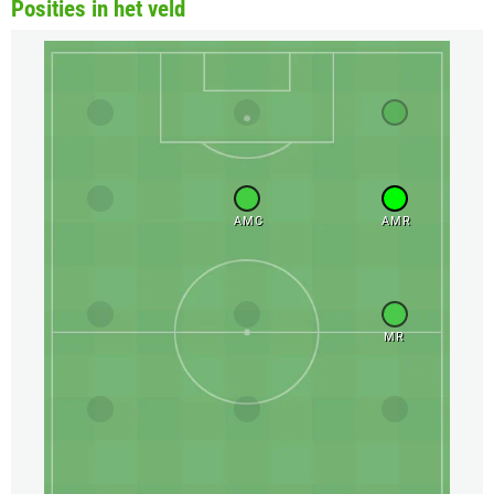
Posities in het veld
AMC
AMR
MR