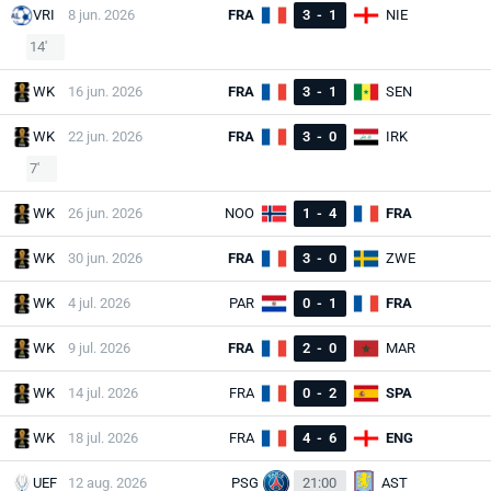
VRI
8 jun. 2026
FRA
3
-
1
NIE
14'
WK
16 jun. 2026
FRA
3
-
1
SEN
WK
22 jun. 2026
FRA
3
-
0
IRK
7'
WK
26 jun. 2026
NOO
1
-
4
FRA
WK
30 jun. 2026
FRA
3
-
0
ZWE
WK
4 jul. 2026
PAR
0
-
1
FRA
WK
9 jul. 2026
FRA
2
-
0
MAR
WK
14 jul. 2026
FRA
0
-
2
SPA
WK
18 jul. 2026
FRA
4
-
6
ENG
UEF
12 aug. 2026
PSG
21:00
AST