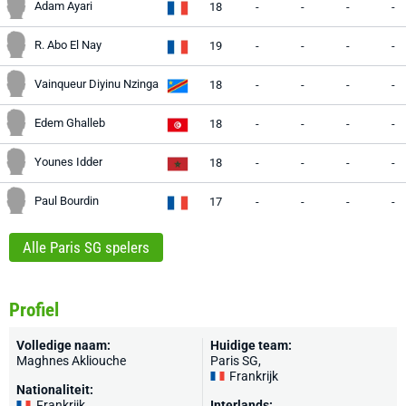
Adam Ayari
18
-
-
-
-
R. Abo El Nay
19
-
-
-
-
Vainqueur Diyinu Nzinga
18
-
-
-
-
Edem Ghalleb
18
-
-
-
-
Younes Idder
18
-
-
-
-
Paul Bourdin
17
-
-
-
-
Alle Paris SG spelers
Profiel
Volledige naam:
Huidige team:
Maghnes Akliouche
Paris SG
,
Frankrijk
Nationaliteit:
Frankrijk
Interlands: