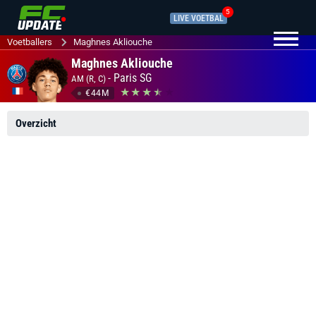
5
LIVE VOETBAL
Voetballers
Maghnes Akliouche
Maghnes Akliouche
-
Paris SG
AM (R, C)
€44M
Overzicht