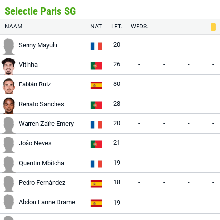
Selectie Paris SG
NAAM
NAT.
LFT.
WEDS.
20
-
-
-
-
Senny Mayulu
26
-
-
-
-
Vitinha
30
-
-
-
-
Fabián Ruiz
28
-
-
-
-
Renato Sanches
20
-
-
-
-
Warren Zaïre-Emery
21
-
-
-
-
João Neves
19
-
-
-
-
Quentin Mbitcha
18
-
-
-
-
Pedro Fernández
Abdou Fanne Drame
19
-
-
-
-