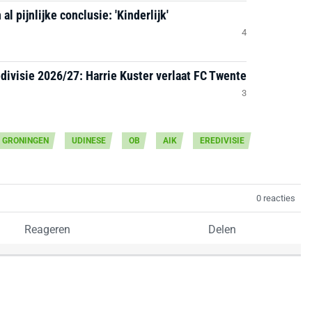
l pijnlijke conclusie: 'Kinderlijk'
4
divisie 2026/27: Harrie Kuster verlaat FC Twente
3
GRONINGEN
UDINESE
OB
AIK
EREDIVISIE
0 reacties
Reageren
Delen