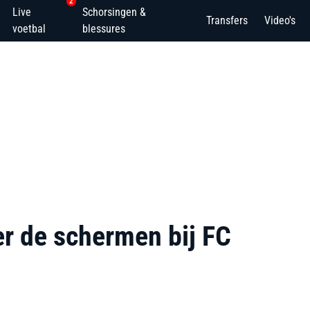
2
Live
Schorsingen &
Transfers
Video's
voetbal
blessures
r de schermen bij FC