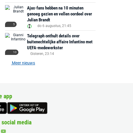
Ajax-fans hebben na 10 minuten
genoeg gezien en vellen oordeel over
Julian Brandt
5
do 6 augustus, 21:45
Telegraph onthult details over
buitenechtelijke affaire Infantino met
UEFA-medewerkster
10
Gisteren, 23:14
Meer nieuws
e app
 social media