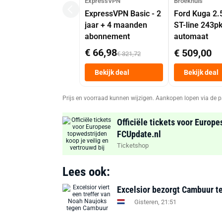
ExpressVPN
Broekhuis
ExpressVPN Basic - 2
Ford Kuga 2.
jaar + 4 maanden
ST-line 243p
abonnement
automaat
€ 66,98
€ 509,00
€ 321,72
Bekijk deal
Bekijk deal
Prijs en voorraad kunnen wijzigen. Aankopen lopen via de p
Officiële tickets voor Europe
FCUpdate.nl
Ticketshop
Lees ook:
Excelsior bezorgt Cambuur te
Gisteren, 21:51