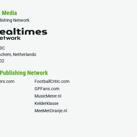
& Media
blishing Network
20C
nchem, Netherlands
02
 Publishing Network
fers.com
FootballCritic.com
GPFans.com
MusicMeter.nl
Kelderklasse
MeeMetOranje.nl