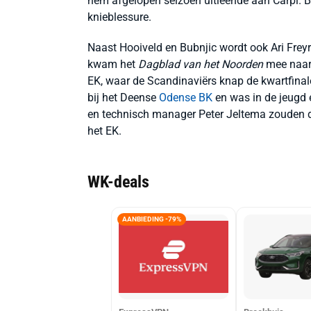
hem afgelopen seizoen uitleende aan Carpi. B
knieblessure.
Naast Hooiveld en Bubnjic wordt ook Ari Frey
kwam het
Dagblad van het Noorden
mee naar 
EK, waar de Scandinaviërs knap de kwartfinal
bij het Deense
Odense BK
en was in de jeugd 
en technisch manager Peter Jeltema zouden d
het EK.
WK-deals
AANBIEDING -79%