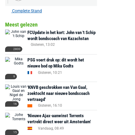
Complete Stand
Meest gelezen
FCUpdate in het kort: John van 't Schip
wordt bondscoach van Kazachstan
Gisteren, 13:02
2800
PSG voert druk op: dit wordt het
nieuwe bod op Mika Godts
Gisteren, 10:21
9
'KNVB geschrokken van Van Gaal,
zoektocht naar nieuwe bondscoach
vertraagd'
16
Gisteren, 16:10
'Nieuwe Ajax-aanwinst Torrents
vertrekt direct weer uit Amsterdam'
Vandaag, 08:49
15