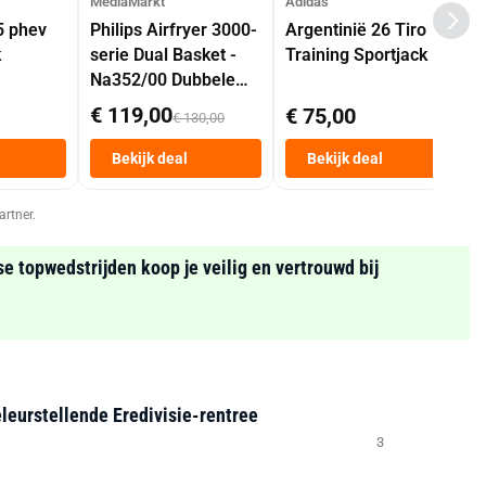
MediaMarkt
Adidas
5 phev
Philips Airfryer 3000-
Argentinië 26 Tiro
k
serie Dual Basket -
Training Sportjack
Na352/00 Dubbele
Mand 9 L Tot 6
€ 119,00
€ 75,00
€ 130,00
Personen
Heteluchtfriteuse
Bekijk deal
Bekijk deal
Zwart
artner.
se topwedstrijden koop je veilig en vertrouwd bij
leurstellende Eredivisie-rentree
3