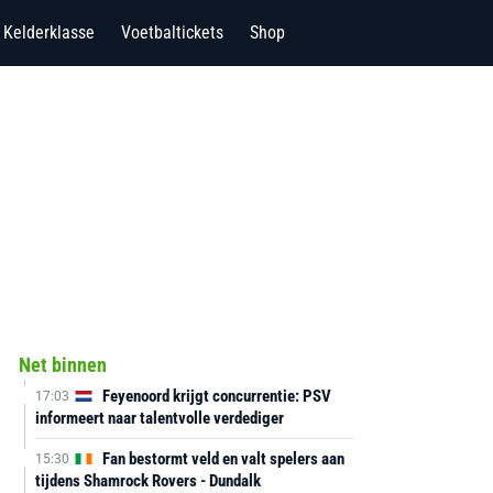
Kelderklasse
Voetbaltickets
Shop
Net binnen
Feyenoord krijgt concurrentie: PSV
17:03
informeert naar talentvolle verdediger
Fan bestormt veld en valt spelers aan
15:30
tijdens Shamrock Rovers - Dundalk