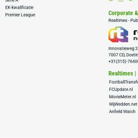
Serie A
EK-kwalificatie
Corporate 
Premier League
Realtimes - Pu
Innovatieweg 
7007 CD, Doeti
+31(315)-7640
Realtimes |
FootballTrans
FCUpdate.nl
MovieMeter.nl
WijWedden.net
Anfield Watch