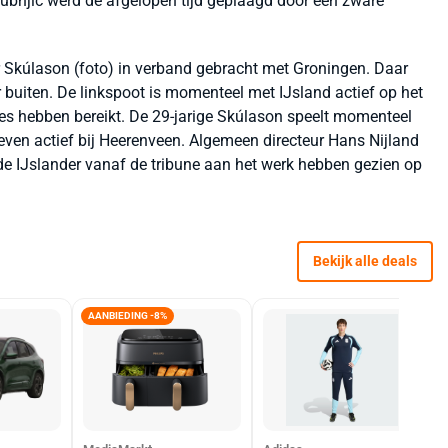
ubnjic werd de afgelopen tijd geplaagd door een zware
r Skúlason (foto) in verband gebracht met Groningen. Daar
buiten. De linkspoot is momenteel met IJsland actief op het
es hebben bereikt. De 29-jarige Skúlason speelt momenteel
even actief bij Heerenveen. Algemeen directeur Hans Nijland
e IJslander vanaf de tribune aan het werk hebben gezien op
Bekijk alle deals
AANBIEDING -8%