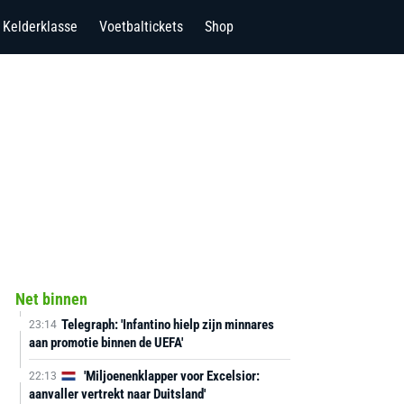
Kelderklasse
Voetbaltickets
Shop
Net binnen
Telegraph: 'Infantino hielp zijn minnares
23:14
aan promotie binnen de UEFA'
'Miljoenenklapper voor Excelsior:
22:13
aanvaller vertrekt naar Duitsland'