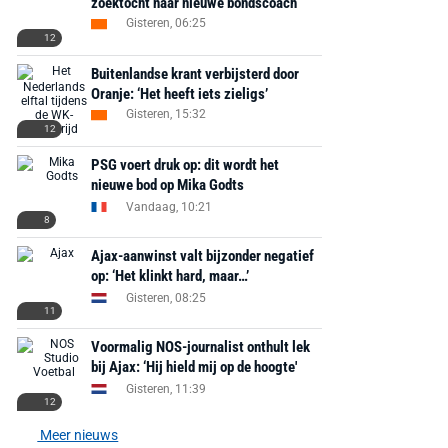
zoektocht naar nieuwe bondscoach
Gisteren, 06:25
12
Buitenlandse krant verbijsterd door
Oranje: ‘Het heeft iets zieligs’
Gisteren, 15:32
12
PSG voert druk op: dit wordt het
nieuwe bod op Mika Godts
Vandaag, 10:21
8
Ajax-aanwinst valt bijzonder negatief
op: ‘Het klinkt hard, maar…’
Gisteren, 08:25
11
Voormalig NOS-journalist onthult lek
bij Ajax: ‘Hij hield mij op de hoogte'
Gisteren, 11:39
12
Meer nieuws