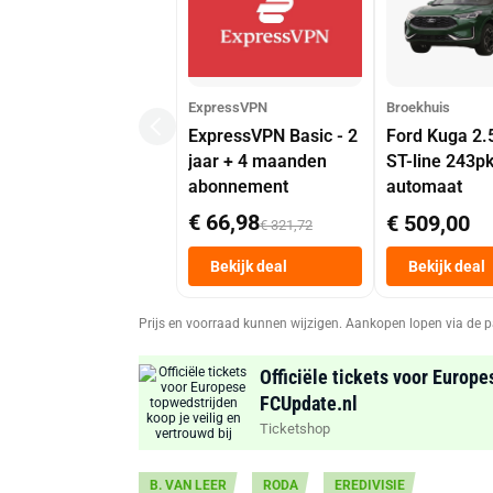
ExpressVPN
Broekhuis
ExpressVPN Basic - 2
Ford Kuga 2.
jaar + 4 maanden
ST-line 243p
abonnement
automaat
€ 66,98
€ 509,00
€ 321,72
Bekijk deal
Bekijk deal
Prijs en voorraad kunnen wijzigen. Aankopen lopen via de p
Officiële tickets voor Europe
FCUpdate.nl
Ticketshop
B. VAN LEER
RODA
EREDIVISIE