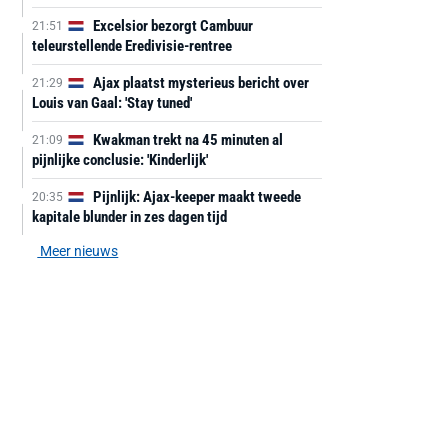
Excelsior bezorgt Cambuur
21:51
teleurstellende Eredivisie-rentree
Ajax plaatst mysterieus bericht over
21:29
Louis van Gaal: 'Stay tuned'
Kwakman trekt na 45 minuten al
21:09
pijnlijke conclusie: 'Kinderlijk'
Pijnlijk: Ajax-keeper maakt tweede
20:35
kapitale blunder in zes dagen tijd
Meer nieuws
AANBIEDING -40%
AANBIEDING -19%