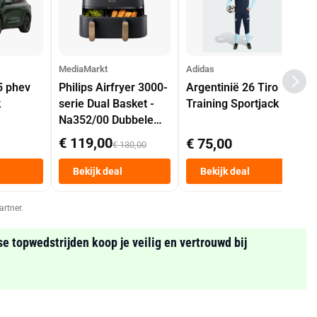
MediaMarkt
Adidas
5 phev
Philips Airfryer 3000-
Argentinië 26 Tiro
k
serie Dual Basket -
Training Sportjack
Na352/00 Dubbele
Mand 9 L Tot 6
€ 119,00
€ 75,00
€ 130,00
Personen
Heteluchtfriteuse
Bekijk deal
Bekijk deal
Zwart
artner.
se topwedstrijden koop je veilig en vertrouwd bij