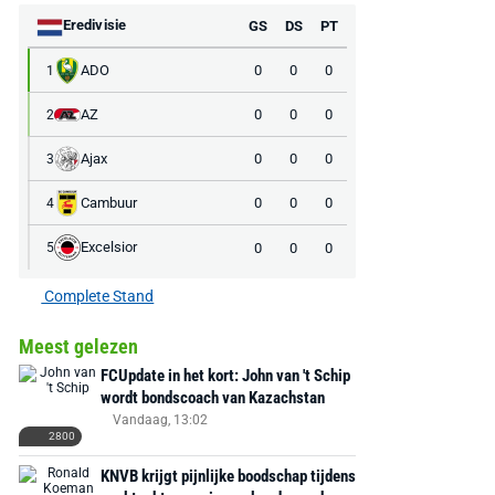
Eredivisie
GS
DS
PT
ADO
0
0
0
1
AZ
0
0
0
2
Ajax
0
0
0
3
Cambuur
0
0
0
4
Excelsior
0
0
0
5
Complete Stand
Meest gelezen
FCUpdate in het kort: John van 't Schip
wordt bondscoach van Kazachstan
Vandaag, 13:02
2800
KNVB krijgt pijnlijke boodschap tijdens