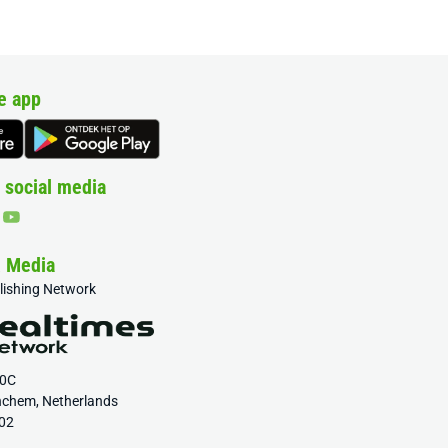
e app
 social media
& Media
blishing Network
20C
nchem, Netherlands
02