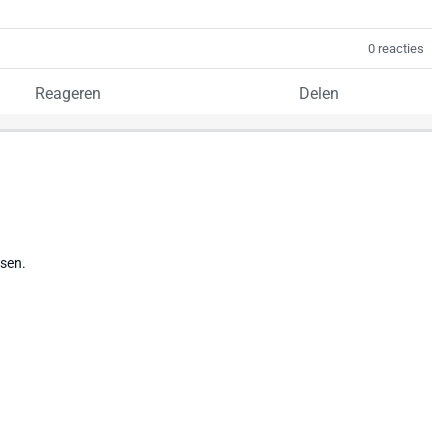
0 reacties
Reageren
Delen
tsen.