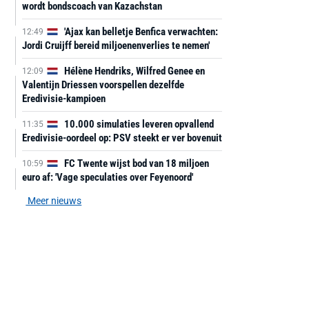
wordt bondscoach van Kazachstan
'Ajax kan belletje Benfica verwachten:
12:49
Jordi Cruijff bereid miljoenenverlies te nemen'
Hélène Hendriks, Wilfred Genee en
12:09
Valentijn Driessen voorspellen dezelfde
Eredivisie-kampioen
10.000 simulaties leveren opvallend
11:35
Eredivisie-oordeel op: PSV steekt er ver bovenuit
FC Twente wijst bod van 18 miljoen
10:59
euro af: 'Vage speculaties over Feyenoord'
Meer nieuws