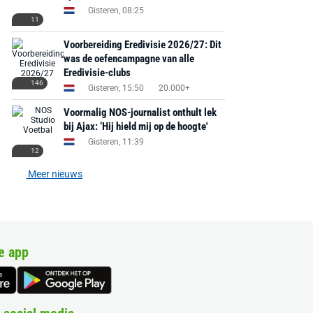
Gisteren, 08:25
11
Voorbereiding Eredivisie 2026/27: Dit
was de oefencampagne van alle
Eredivisie-clubs
146
Gisteren, 15:50
20.000+
Voormalig NOS-journalist onthult lek
bij Ajax: ‘Hij hield mij op de hoogte'
Gisteren, 11:39
12
Meer nieuws
e app