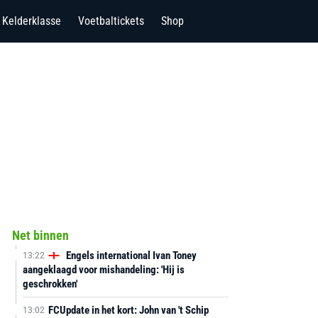
Kelderklasse
Voetbaltickets
Shop
Net binnen
Engels international Ivan Toney
13:22
aangeklaagd voor mishandeling: 'Hij is
geschrokken'
FCUpdate in het kort: John van 't Schip
13:02