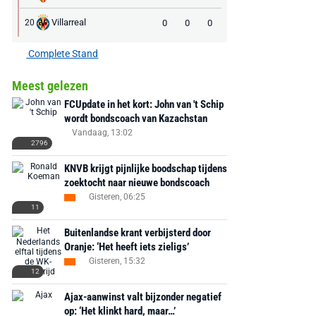
Villarreal
0
0
0
20
Complete Stand
Meest gelezen
FCUpdate in het kort: John van 't Schip
wordt bondscoach van Kazachstan
Vandaag, 13:02
2796
KNVB krijgt pijnlijke boodschap tijdens
zoektocht naar nieuwe bondscoach
Gisteren, 06:25
11
Buitenlandse krant verbijsterd door
Oranje: ‘Het heeft iets zieligs’
Gisteren, 15:32
12
Ajax-aanwinst valt bijzonder negatief
op: ‘Het klinkt hard, maar…’