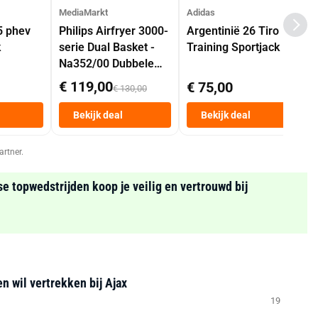
MediaMarkt
Adidas
5 phev
Philips Airfryer 3000-
Argentinië 26 Tiro
k
serie Dual Basket -
Training Sportjack
Na352/00 Dubbele
Mand 9 L Tot 6
€ 119,00
€ 75,00
€ 130,00
Personen
Heteluchtfriteuse
Bekijk deal
Bekijk deal
Zwart
artner.
se topwedstrijden koop je veilig en vertrouwd bij
n wil vertrekken bij Ajax
19