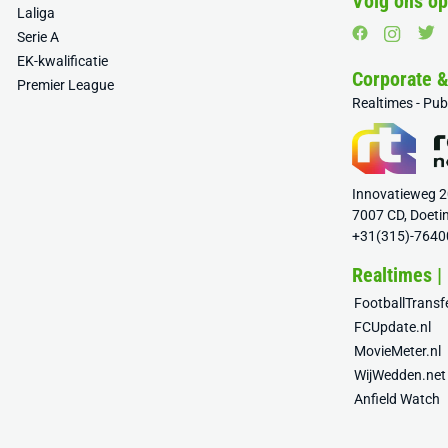
Volg ons op
Laliga
Serie A
EK-kwalificatie
Corporate 
Premier League
Realtimes - Pu
Innovatieweg 
7007 CD, Doeti
+31(315)-7640
Realtimes |
FootballTrans
FCUpdate.nl
MovieMeter.nl
WijWedden.net
Anfield Watch