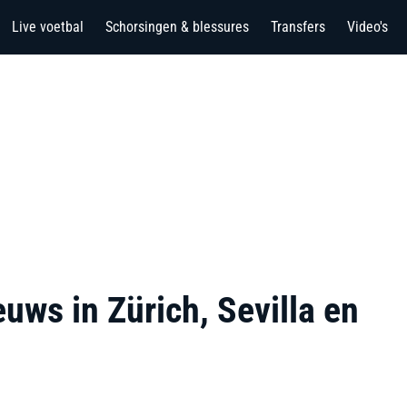
Live voetbal
Schorsingen & blessures
Transfers
Video's
uws in Zürich, Sevilla en