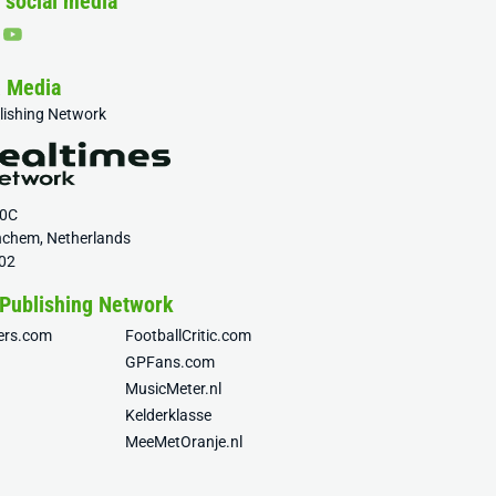
 social media
& Media
blishing Network
20C
nchem, Netherlands
02
 Publishing Network
fers.com
FootballCritic.com
GPFans.com
MusicMeter.nl
Kelderklasse
MeeMetOranje.nl