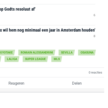
op Godts resoluut af'
6
Ajax wil hem nog minimaal een jaar in Amsterdam houden'
8
KIYOTAKE
ROMAIN ALESSANDRINI
SEVILLA
OSASUNA
LALIGA
SUPER LEAGUE
MLS
0 reacties
Reageren
Delen