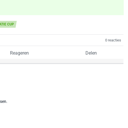
TIE CUP
0 reacties
Reageren
Delen
tsen.