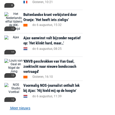
Gisteren, 10:21
8
Buitenlandse krant verbijsterd door
Oranje: ‘Het heeft iets zieligs’
do 6 augustus, 15:32
12
Ajax-aanwinst valt bijzonder negatief
op: ‘Het klinkt hard, maar…’
do 6 augustus, 08:25
11
'KNVB geschrokken van Van Gaal,
zoektocht naar nieuwe bondscoach
vertraagd'
13
Gisteren, 16:10
Voormalig NOS-journalist onthult lek
bij Ajax: ‘Hij hield mij op de hoogte'
do 6 augustus, 11:39
12
Meer nieuws