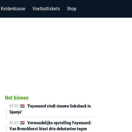
Kelderklasse
Voetbaltickets
Shop
Net binnen
'Feyenoord vindt nieuwe linksback in
07:55
Spanje'
Vermoedelijke opstelling Feyenoord:
07:25
Van Bronckhorst kiest drie debutanten tegen