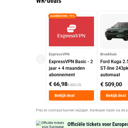
WK-deals
AANBIEDING -79%
ExpressVPN
Broekhuis
ExpressVPN Basic - 2
Ford Kuga 2.
jaar + 4 maanden
ST-line 243p
abonnement
automaat
€ 66,98
€ 509,00
€ 321,72
Bekijk deal
Bekijk deal
Prijs en voorraad kunnen wijzigen. Aankopen lopen via de p
Officiële tickets voor Europe