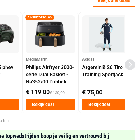
Bekijk alle deals
AANBIEDING -8%
MediaMarkt
Adidas
5 phev
Philips Airfryer 3000-
Argentinië 26 Tiro
k
serie Dual Basket -
Training Sportjack
Na352/00 Dubbele
Mand 9 L Tot 6
€ 119,00
€ 75,00
€ 130,00
Personen
Heteluchtfriteuse
Bekijk deal
Bekijk deal
Zwart
artner.
se topwedstrijden koop je veilig en vertrouwd bij