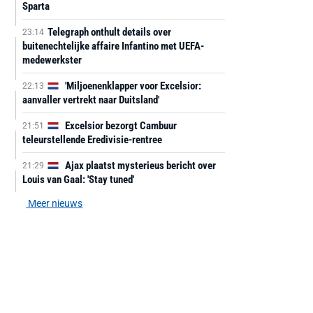
Sparta
Telegraph onthult details over
23:14
buitenechtelijke affaire Infantino met UEFA-
medewerkster
'Miljoenenklapper voor Excelsior:
22:13
aanvaller vertrekt naar Duitsland'
Excelsior bezorgt Cambuur
21:51
teleurstellende Eredivisie-rentree
Ajax plaatst mysterieus bericht over
21:29
Louis van Gaal: 'Stay tuned'
Meer nieuws