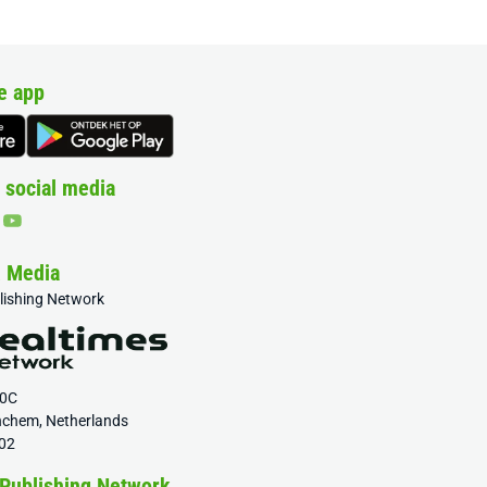
e app
 social media
& Media
blishing Network
20C
nchem, Netherlands
02
 Publishing Network