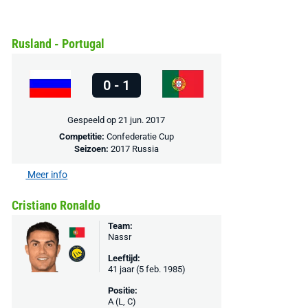
Rusland - Portugal
0 - 1
Gespeeld op 21 jun. 2017
Competitie:
Confederatie Cup
Seizoen:
2017 Russia
Meer info
Cristiano Ronaldo
Team:
Nassr
Leeftijd:
41 jaar (5 feb. 1985)
Positie:
A (L, C)