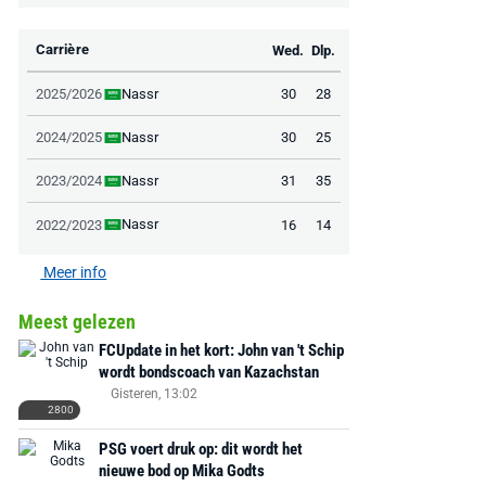
Carrière
Wed.
Dlp.
Nassr
2025/2026
30
28
Nassr
2024/2025
30
25
Nassr
2023/2024
31
35
Nassr
2022/2023
16
14
Meer info
Meest gelezen
FCUpdate in het kort: John van 't Schip
wordt bondscoach van Kazachstan
Gisteren, 13:02
2800
PSG voert druk op: dit wordt het
nieuwe bod op Mika Godts