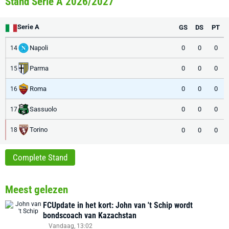
Stand Serie A 2026/2027
Serie A
GS
DS
PT
Napoli
0
0
0
14
Parma
0
0
0
15
Roma
0
0
0
16
Sassuolo
0
0
0
17
Torino
0
0
0
18
Complete Stand
Meest gelezen
FCUpdate in het kort: John van 't Schip wordt
bondscoach van Kazachstan
Vandaag, 13:02