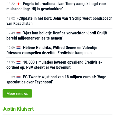
Engels international Ivan Toney aangeklaagd voor
13:22
mishandeling: 'Hij is geschrokken'
FCUpdate in het kort: John van 't Schip wordt bondscoach
13:02
van Kazachstan
'Ajax kan belletje Benfica verwachten: Jordi Cruijff
12:49
bereid miljoenenverlies te nemen'
Hélène Hendriks, Wilfred Genee en Valentijn
12:09
Driessen voorspellen dezelfde Eredivisie-kampioen
10.000 simulaties leveren opvallend Eredivisie-
11:35
oordeel op: PSV steekt er ver bovenuit
FC Twente wijst bod van 18 miljoen euro af: 'Vage
10:59
speculaties over Feyenoord'
Meer nieuws
Justin Kluivert