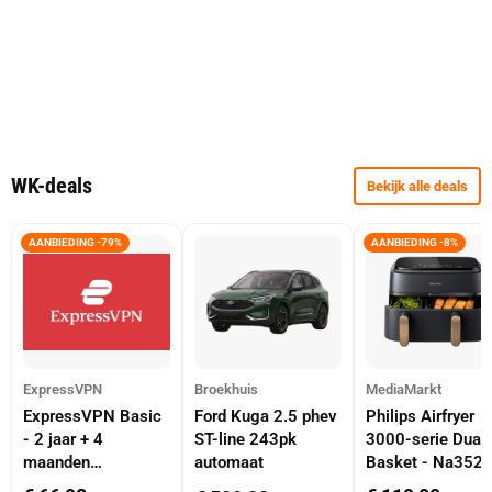
WK-deals
Bekijk alle deals
AANBIEDING -79%
AANBIEDING -8%
ExpressVPN
Broekhuis
MediaMarkt
ExpressVPN Basic
Ford Kuga 2.5 phev
Philips Airfryer
- 2 jaar + 4
ST-line 243pk
3000-serie Dual
maanden
automaat
Basket - Na352
abonnement
Dubbele Mand 9 