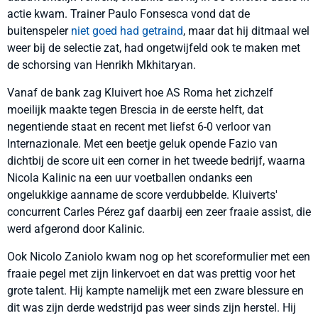
actie kwam. Trainer Paulo Fonsesca vond dat de
buitenspeler
niet goed had getraind
, maar dat hij ditmaal wel
weer bij de selectie zat, had ongetwijfeld ook te maken met
de schorsing van Henrikh Mkhitaryan.
Vanaf de bank zag Kluivert hoe AS Roma het zichzelf
moeilijk maakte tegen Brescia in de eerste helft, dat
negentiende staat en recent met liefst 6-0 verloor van
Internazionale. Met een beetje geluk opende Fazio van
dichtbij de score uit een corner in het tweede bedrijf, waarna
Nicola Kalinic na een uur voetballen ondanks een
ongelukkige aanname de score verdubbelde. Kluiverts'
concurrent Carles Pérez gaf daarbij een zeer fraaie assist, die
werd afgerond door Kalinic.
Ook Nicolo Zaniolo kwam nog op het scoreformulier met een
fraaie pegel met zijn linkervoet en dat was prettig voor het
grote talent. Hij kampte namelijk met een zware blessure en
dit was zijn derde wedstrijd pas weer sinds zijn herstel. Hij