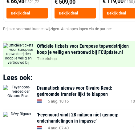
€ 66,98
€ 119,00
€ 509,00
€ 321,72
€ 130,0
Tot 6 Personen
Heteluchtfriteus
Bekijk deal
Bekijk deal
Bekijk deal
Zwart
Prijs en voorraad kunnen wijzigen. Aankopen lopen via de partner.
Officiële tickets voor Europese topwedstrijden
koop je veilig en vertrouwd bij FCUpdate.nl
Ticketshop
Lees ook:
Dramatisch nieuws voor Givairo Read:
gedroomde transfer lijkt te klappen
5 aug. 10:16
10
'Feyenoord vindt 28 miljoen niet genoeg:
onderhandelingen in impasse'
4 aug. 07:40
1