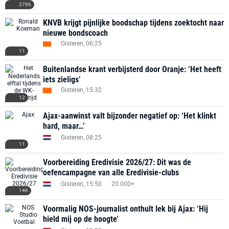
2796
KNVB krijgt pijnlijke boodschap tijdens zoektocht naar
nieuwe bondscoach
Gisteren, 06:25
11
Buitenlandse krant verbijsterd door Oranje: ‘Het heeft
iets zieligs’
Gisteren, 15:32
12
Ajax-aanwinst valt bijzonder negatief op: ‘Het klinkt
hard, maar…’
Gisteren, 08:25
11
Voorbereiding Eredivisie 2026/27: Dit was de
oefencampagne van alle Eredivisie-clubs
Gisteren, 15:50
20.000+
146
Voormalig NOS-journalist onthult lek bij Ajax: ‘Hij
hield mij op de hoogte'