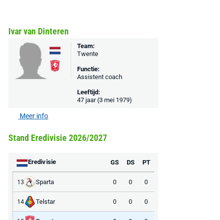
€ 78,00
€ 888,00
€ 29,99
€ 130,00
€ 
Bekijk deal
Bekijk deal
Bekijk deal
Ivar van Dinteren
Team:
Twente
Functie:
Assistent coach
Leeftijd:
47 jaar (3 mei 1979)
Meer info
Stand Eredivisie 2026/2027
Eredivisie
GS
DS
PT
Sparta
0
0
0
13
Telstar
0
0
0
14