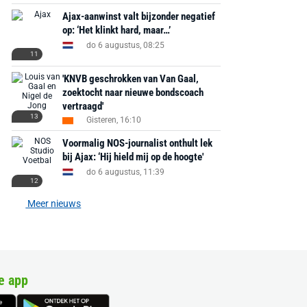
Ajax-aanwinst valt bijzonder negatief
op: ‘Het klinkt hard, maar…’
do 6 augustus, 08:25
11
'KNVB geschrokken van Van Gaal,
zoektocht naar nieuwe bondscoach
vertraagd'
13
Gisteren, 16:10
Voormalig NOS-journalist onthult lek
bij Ajax: ‘Hij hield mij op de hoogte'
do 6 augustus, 11:39
12
Meer nieuws
e app