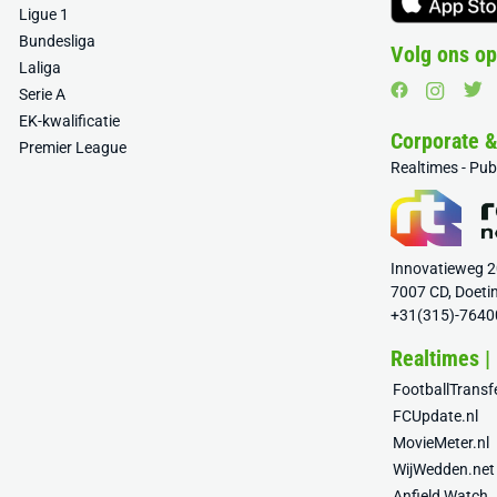
Ligue 1
Bundesliga
Volg ons op
Laliga
Serie A
EK-kwalificatie
Corporate 
Premier League
Realtimes - Pu
Innovatieweg 
7007 CD, Doeti
+31(315)-7640
Realtimes |
FootballTrans
FCUpdate.nl
MovieMeter.nl
WijWedden.net
Anfield Watch