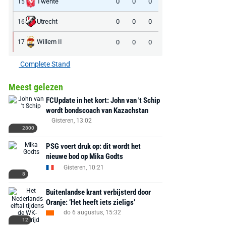
Twente
0
0
0
15
Utrecht
0
0
0
16
Willem II
0
0
0
17
Complete Stand
Meest gelezen
FCUpdate in het kort: John van 't Schip
wordt bondscoach van Kazachstan
Gisteren, 13:02
2800
PSG voert druk op: dit wordt het
nieuwe bod op Mika Godts
Gisteren, 10:21
8
Buitenlandse krant verbijsterd door
Oranje: ‘Het heeft iets zieligs’
do 6 augustus, 15:32
12