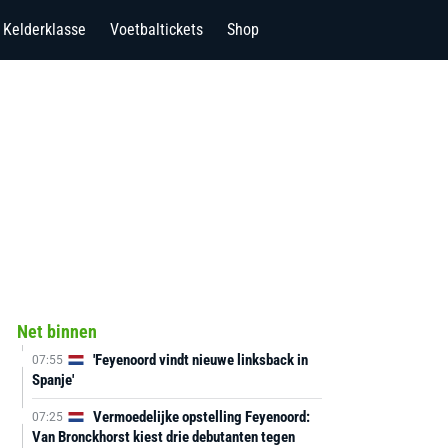
Kelderklasse
Voetbaltickets
Shop
Net binnen
'Feyenoord vindt nieuwe linksback in
07:55
Spanje'
Vermoedelijke opstelling Feyenoord:
07:25
Van Bronckhorst kiest drie debutanten tegen