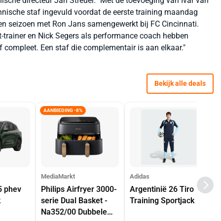
ische directeur Jan Streuer. "Met de toevoeging van Ivar van
hnische staf ingevuld voordat de eerste training maandag
lopen seizoen met Ron Jans samengewerkt bij FC Cincinnati.
nt-trainer en Nick Segers als performance coach hebben
 compleet. Een staf die complementair is aan elkaar."
Bekijk alle deals
AANBIEDING -8%
MediaMarkt
Adidas
5 phev
Philips Airfryer 3000-
Argentinië 26 Tiro
k
serie Dual Basket -
Training Sportjack
Na352/00 Dubbele