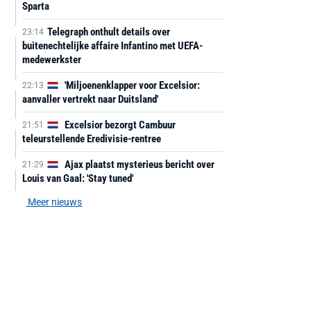
Sparta
Telegraph onthult details over
23:14
buitenechtelijke affaire Infantino met UEFA-
medewerkster
'Miljoenenklapper voor Excelsior:
22:13
aanvaller vertrekt naar Duitsland'
Excelsior bezorgt Cambuur
21:51
teleurstellende Eredivisie-rentree
Ajax plaatst mysterieus bericht over
21:29
Louis van Gaal: 'Stay tuned'
Meer nieuws