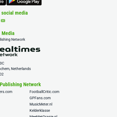
 social media
& Media
blishing Network
20C
nchem, Netherlands
02
 Publishing Network
fers.com
FootballCritic.com
GPFans.com
MusicMeter.nl
Kelderklasse
MeeMetOranje.nl