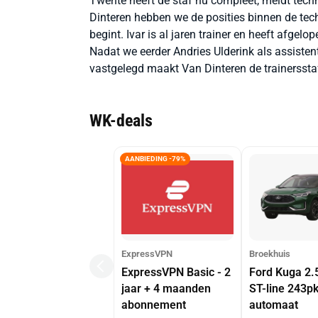
Twente heeft de staf nu compleet, meldt techn
Dinteren hebben we de posities binnen de tec
begint. Ivar is al jaren trainer en heeft afge
Nadat we eerder Andries Ulderink als assiste
vastgelegd maakt Van Dinteren de trainersstaf
WK-deals
AANBIEDING -79%
ExpressVPN
Broekhuis
ExpressVPN Basic - 2
Ford Kuga 2.
jaar + 4 maanden
ST-line 243p
abonnement
automaat