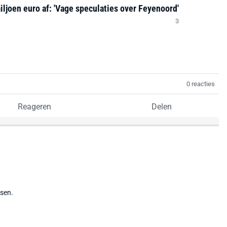
iljoen euro af: 'Vage speculaties over Feyenoord'
3
0 reacties
Reageren
Delen
tsen.