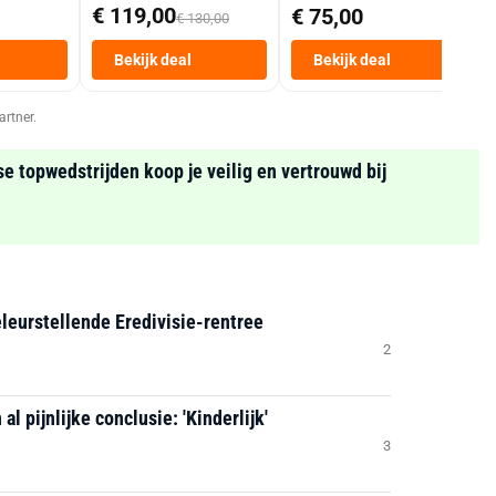
Mand 9 L Tot 6
€ 119,00
€ 75,00
€ 130,00
Personen
Heteluchtfriteuse
Bekijk deal
Bekijk deal
Zwart
artner.
se topwedstrijden koop je veilig en vertrouwd bij
leurstellende Eredivisie-rentree
2
l pijnlijke conclusie: 'Kinderlijk'
3