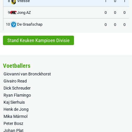
Vitesse
1
0
1
8
Jong AZ
0
0
0
9
De Graafschap
0
0
0
10
Stand Keuken Kampioen Divisie
Voetballers
Giovanni van Bronckhorst
Givairo Read
Dick Schreuder
Ryan Flamingo
Kaj Sierhuis
Henk de Jong
Mika Mármol
Peter Bosz
Johan Plat