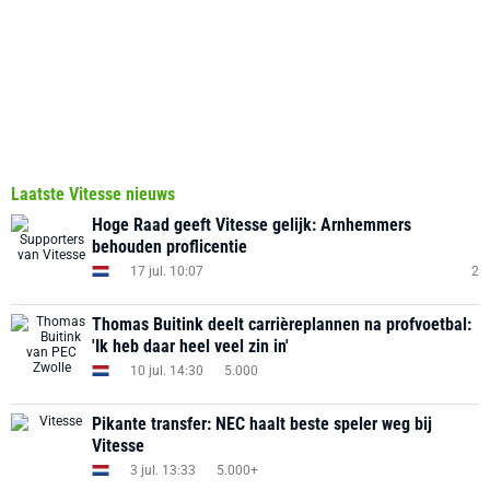
Laatste Vitesse nieuws
Hoge Raad geeft Vitesse gelijk: Arnhemmers
behouden proflicentie
17 jul. 10:07
2
Thomas Buitink deelt carrièreplannen na profvoetbal:
'Ik heb daar heel veel zin in'
10 jul. 14:30
5.000
Pikante transfer: NEC haalt beste speler weg bij
Vitesse
3 jul. 13:33
5.000+