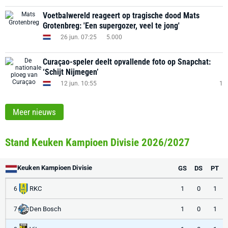
Voetbalwereld reageert op tragische dood Mats
Grotenbreg: 'Een supergozer, veel te jong'
26 jun. 07:25
5.000
Curaçao-speler deelt opvallende foto op Snapchat:
‘Schijt Nijmegen’
12 jun. 10:55
1
Meer nieuws
Stand Keuken Kampioen Divisie 2026/2027
Keuken Kampioen Divisie
GS
DS
PT
RKC
1
0
1
6
Den Bosch
1
0
1
7