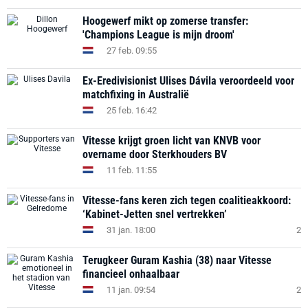
Hoogewerf mikt op zomerse transfer:
'Champions League is mijn droom'
27 feb. 09:55
Ex-Eredivisionist Ulises Dávila veroordeeld voor
matchfixing in Australië
25 feb. 16:42
Vitesse krijgt groen licht van KNVB voor
overname door Sterkhouders BV
11 feb. 11:55
Vitesse-fans keren zich tegen coalitieakkoord:
‘Kabinet-Jetten snel vertrekken’
31 jan. 18:00
2
Terugkeer Guram Kashia (38) naar Vitesse
financieel onhaalbaar
11 jan. 09:54
2