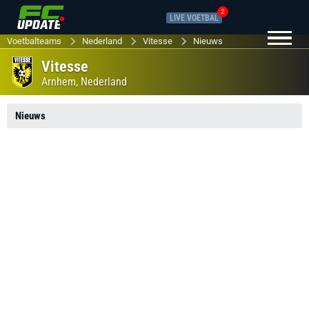
2
LIVE VOETBAL
Voetbalteams
Nederland
Vitesse
Nieuws
Vitesse
Arnhem,
Nederland
Nieuws