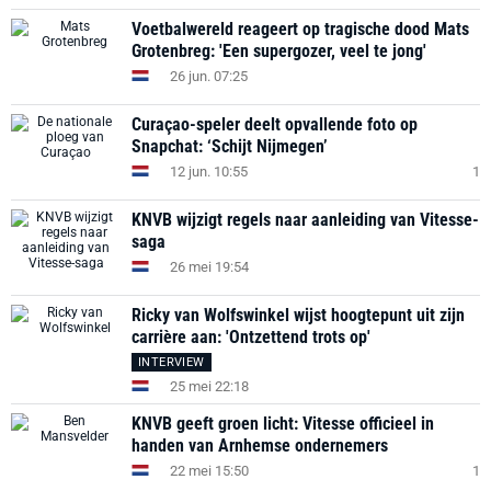
Voetbalwereld reageert op tragische dood Mats
Grotenbreg: 'Een supergozer, veel te jong'
26 jun. 07:25
Curaçao-speler deelt opvallende foto op
Snapchat: ‘Schijt Nijmegen’
12 jun. 10:55
1
KNVB wijzigt regels naar aanleiding van Vitesse-
saga
26 mei 19:54
Ricky van Wolfswinkel wijst hoogtepunt uit zijn
carrière aan: 'Ontzettend trots op'
INTERVIEW
25 mei 22:18
KNVB geeft groen licht: Vitesse officieel in
handen van Arnhemse ondernemers
22 mei 15:50
1