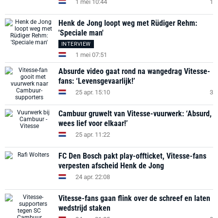
1 mei 10:44
1
Henk de Jong loopt weg met Rüdiger Rehm:
'Speciale man'
INTERVIEW
1 mei 07:51
Absurde video gaat rond na wangedrag Vitesse-
fans: ‘Levensgevaarlijk!’
25 apr. 15:10
3
Cambuur gruwelt van Vitesse-vuurwerk: ‘Absurd,
wees lief voor elkaar!’
25 apr. 11:22
FC Den Bosch pakt play-offticket, Vitesse-fans
verpesten afscheid Henk de Jong
24 apr. 22:08
Vitesse-fans gaan flink over de schreef en laten
wedstrijd staken