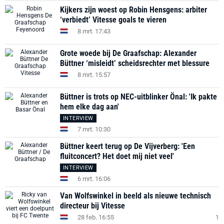
Kijkers zijn woest op Robin Hensgens: arbiter
‘verbiedt’ Vitesse goals te vieren
8 mrt. 17:43
Grote woede bij De Graafschap: Alexander
Büttner ‘misleidt’ scheidsrechter met blessure
8 mrt. 15:57
Büttner is trots op NEC-uitblinker Önal: 'Ik pakte
hem elke dag aan'
INTERVIEW
7 mrt. 10:30
Büttner keert terug op De Vijverberg: 'Een
fluitconcert? Het doet mij niet veel'
INTERVIEW
6 mrt. 16:06
Van Wolfswinkel in beeld als nieuwe technisch
directeur bij Vitesse
28 feb. 16:55
1