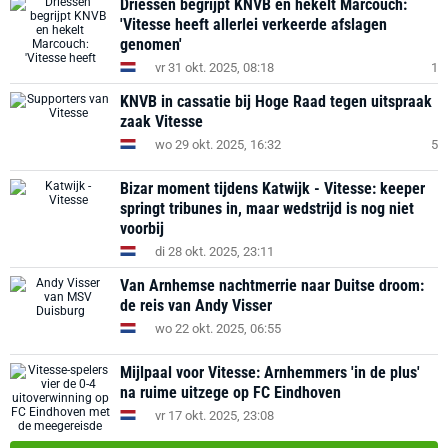
Driessen begrijpt KNVB en hekelt Marcouch:
'Vitesse heeft allerlei verkeerde afslagen
genomen'
vr 31 okt. 2025, 08:18
1
KNVB in cassatie bij Hoge Raad tegen uitspraak
zaak Vitesse
wo 29 okt. 2025, 16:32
5
Bizar moment tijdens Katwijk - Vitesse: keeper
springt tribunes in, maar wedstrijd is nog niet
voorbij
di 28 okt. 2025, 23:11
Van Arnhemse nachtmerrie naar Duitse droom:
de reis van Andy Visser
wo 22 okt. 2025, 06:55
Mijlpaal voor Vitesse: Arnhemmers 'in de plus'
na ruime uitzege op FC Eindhoven
vr 17 okt. 2025, 23:08