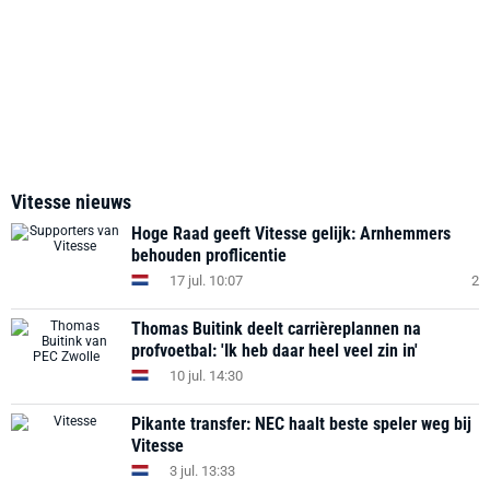
Vitesse nieuws
Hoge Raad geeft Vitesse gelijk: Arnhemmers
behouden proflicentie
17 jul. 10:07
2
Thomas Buitink deelt carrièreplannen na
profvoetbal: 'Ik heb daar heel veel zin in'
10 jul. 14:30
Pikante transfer: NEC haalt beste speler weg bij
Vitesse
3 jul. 13:33