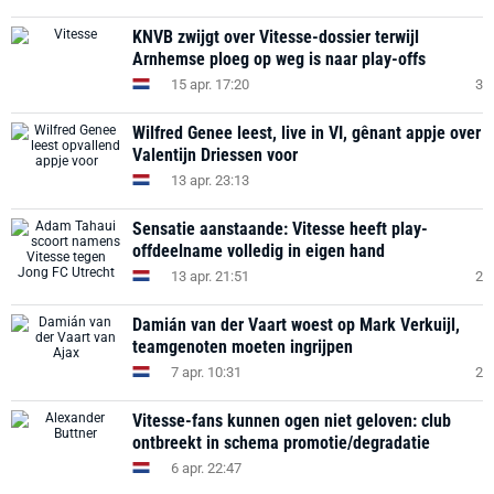
KNVB zwijgt over Vitesse-dossier terwijl
Arnhemse ploeg op weg is naar play-offs
15 apr. 17:20
3
Wilfred Genee leest, live in VI, gênant appje over
Valentijn Driessen voor
13 apr. 23:13
Sensatie aanstaande: Vitesse heeft play-
offdeelname volledig in eigen hand
13 apr. 21:51
2
Damián van der Vaart woest op Mark Verkuijl,
teamgenoten moeten ingrijpen
7 apr. 10:31
2
Vitesse-fans kunnen ogen niet geloven: club
ontbreekt in schema promotie/degradatie
6 apr. 22:47