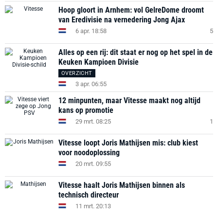
Hoop gloort in Arnhem: vol GelreDome droomt
van Eredivisie na vernedering Jong Ajax
6 apr. 18:58
5
Alles op een rij: dit staat er nog op het spel in de
Keuken Kampioen Divisie
OVERZICHT
3 apr. 06:55
12 minpunten, maar Vitesse maakt nog altijd
kans op promotie
29 mrt. 08:25
1
Vitesse loopt Joris Mathijsen mis: club kiest
voor noodoplossing
20 mrt. 09:55
Vitesse haalt Joris Mathijsen binnen als
technisch directeur
11 mrt. 20:13