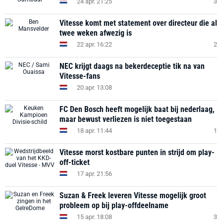
24 apr. 21:25
3
Vitesse komt met statement over directeur die al
twee weken afwezig is
22 apr. 16:22
2
NEC krijgt daags na bekerdeceptie tik na van
Vitesse-fans
20 apr. 13:08
FC Den Bosch heeft mogelijk baat bij nederlaag,
maar bewust verliezen is niet toegestaan
18 apr. 11:44
1
Vitesse morst kostbare punten in strijd om play-
off-ticket
17 apr. 21:56
Suzan & Freek leveren Vitesse mogelijk groot
probleem op bij play-offdeelname
15 apr. 18:08
3