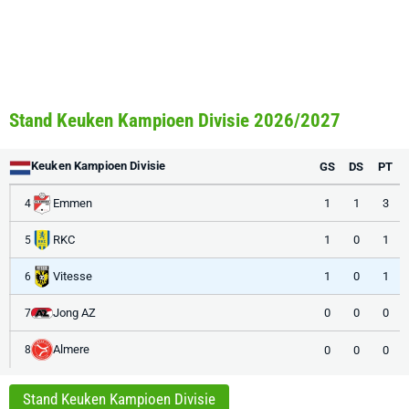
Stand Keuken Kampioen Divisie 2026/2027
Keuken Kampioen Divisie
GS
DS
PT
Emmen
1
1
3
4
RKC
1
0
1
5
Vitesse
1
0
1
6
Jong AZ
0
0
0
7
Almere
0
0
0
8
Stand Keuken Kampioen Divisie