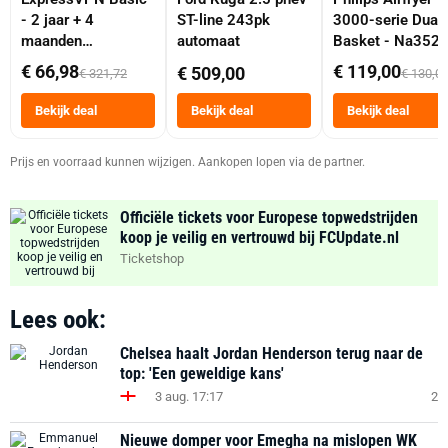
- 2 jaar + 4
ST-line 243pk
3000-serie Dual
maanden
automaat
Basket - Na352
abonnement
Dubbele Mand 9 
€ 66,98
€ 119,00
€ 509,00
€ 321,72
€ 130,0
Tot 6 Personen
Heteluchtfriteus
Bekijk deal
Bekijk deal
Bekijk deal
Zwart
Prijs en voorraad kunnen wijzigen. Aankopen lopen via de partner.
Officiële tickets voor Europese topwedstrijden
koop je veilig en vertrouwd bij FCUpdate.nl
Ticketshop
Lees ook:
Chelsea haalt Jordan Henderson terug naar de
top: 'Een geweldige kans'
3 aug. 17:17
2
Nieuwe domper voor Emegha na mislopen WK