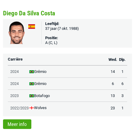
Diego Da Silva Costa
Leeftijd:
37 jaar (7 okt. 1988)
Positie:
A (C, L)
Carrière
Wed.
Dlp.
Grêmio
2024
14
1
Grêmio
2024
6
6
Botafogo
2023
13
3
Wolves
2022/2023
23
1
Meer info