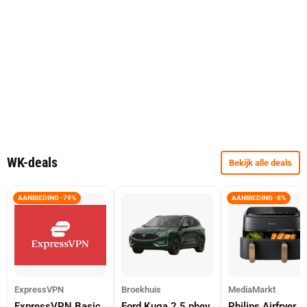
WK-deals
Bekijk alle deals
AANBIEDING -79%
AANBIEDING -8%
ExpressVPN
Broekhuis
MediaMarkt
ExpressVPN Basic
Ford Kuga 2.5 phev
Philips Airfryer