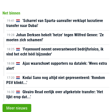
Net binnen
'Scharrel van Sparta-aanvaller verklapt lucratieve
19:41
transfer naar Dubai'
Johan Derksen hekelt 'hetze' tegen Wilfred Genee: 'Ze
19:28
moeten zich schamen!'
'Feyenoord neemt onverantwoord bedrijfsrisico, ik
18:25
vind het echt héél bijzonder'
Ajax waarschuwt supporters na datalek: 'Wees extra
18:08
alert'
Kodai Sano nog altijd niet gepresenteerd: 'Rondom
17:20
PSV klinkt...'
Givairo Read eerlijk over afgeketste transfer: 'Het
16:32
lijkt erop dat...'
Meer nieuws