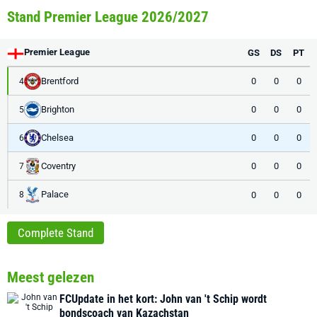
Stand Premier League 2026/2027
Premier League
GS
DS
PT
Brentford
0
0
0
4
Brighton
0
0
0
5
Chelsea
0
0
0
6
Coventry
0
0
0
7
Palace
0
0
0
8
Complete Stand
Meest gelezen
FCUpdate in het kort: John van 't Schip wordt
bondscoach van Kazachstan