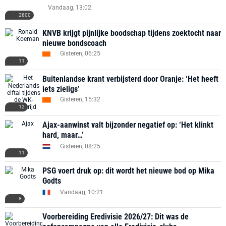
Vandaag, 13:02
2800
KNVB krijgt pijnlijke boodschap tijdens zoektocht naar
nieuwe bondscoach
Gisteren, 06:25
11
Buitenlandse krant verbijsterd door Oranje: ‘Het heeft
iets zieligs’
Gisteren, 15:32
12
Ajax-aanwinst valt bijzonder negatief op: ‘Het klinkt
hard, maar…’
Gisteren, 08:25
11
PSG voert druk op: dit wordt het nieuwe bod op Mika
Godts
Vandaag, 10:21
8
Voorbereiding Eredivisie 2026/27: Dit was de