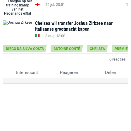
24 jul. 23:51
1
Chelsea wil transfer Joshua Zirkzee naar
Italiaanse grootmacht kapen
3 aug. 13:00
DIEGO DA SILVA COSTA
ANTOINE CONTÉ
CHELSEA
PREMIER
0 reacties
Interessant
Reageren
Delen