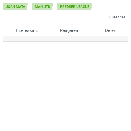
JUAN MATA
MAN UTD
PREMIER LEAGUE
0 reacties
Interessant
Reageren
Delen