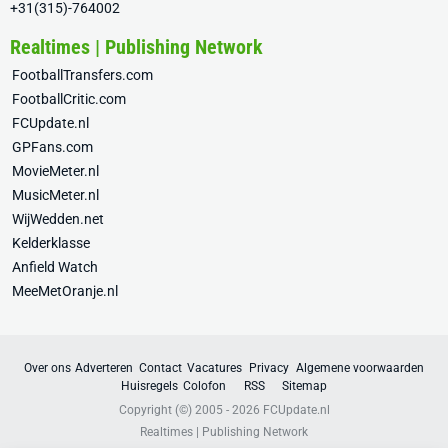
+31(315)-764002
Realtimes | Publishing Network
FootballTransfers.com
FootballCritic.com
FCUpdate.nl
GPFans.com
MovieMeter.nl
MusicMeter.nl
WijWedden.net
Kelderklasse
Anfield Watch
MeeMetOranje.nl
Over ons
Adverteren
Contact
Vacatures
Privacy
Algemene voorwaarden
Huisregels
Colofon
RSS
Sitemap
Copyright (©) 2005 - 2026
FCUpdate.nl
Realtimes | Publishing Network