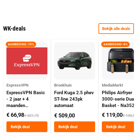
WK-deals
Bekijk alle deals
AANBIEDING -79%
AANBIEDING -8%
ExpressVPN
Broekhuis
MediaMarkt
ExpressVPN Basic
Ford Kuga 2.5 phev
Philips Airfryer
- 2 jaar + 4
ST-line 243pk
3000-serie Dual
maanden
automaat
Basket - Na352
abonnement
Dubbele Mand 9 
€ 66,98
€ 119,00
€ 509,00
€ 321,72
€ 130,0
Tot 6 Personen
Heteluchtfriteus
Bekijk deal
Bekijk deal
Bekijk deal
Zwart