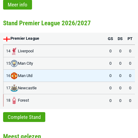
Meer info
Stand Premier League 2026/2027
Premier League
GS
DS
PT
Liverpool
0
0
0
14
Man City
0
0
0
15
Man Utd
0
0
0
16
Newcastle
0
0
0
17
Forest
0
0
0
18
Complete Stand
Meest gelezen