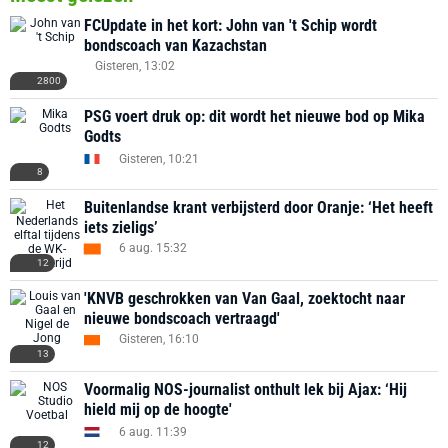
FCUpdate in het kort: John van 't Schip wordt
bondscoach van Kazachstan
Gisteren, 13:02
2800
PSG voert druk op: dit wordt het nieuwe bod op Mika
Godts
Gisteren, 10:21
8
Buitenlandse krant verbijsterd door Oranje: ‘Het heeft
iets zieligs’
6 aug. 15:32
12
'KNVB geschrokken van Van Gaal, zoektocht naar
nieuwe bondscoach vertraagd'
Gisteren, 16:10
13
Voormalig NOS-journalist onthult lek bij Ajax: ‘Hij
hield mij op de hoogte'
6 aug. 11:39
12