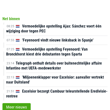
Net binnen
Vermoedelijke opstelling Ajax: Sánchez voert één
08:25
wijziging door tegen PEC
'Feyenoord vindt nieuwe linksback in Spanje'
07:55
Vermoedelijke opstelling Feyenoord: Van
07:25
Bronckhorst kiest drie debutanten tegen Sparta
Telegraph onthult details over buitenechtelijke affaire
23:14
Infantino met UEFA-medewerkster
'Miljoenenklapper voor Excelsior: aanvaller vertrekt
22:13
naar Duitsland'
Excelsior bezorgt Cambuur teleurstellende Eredivisie-
21:51
rentree
Meer nieuws