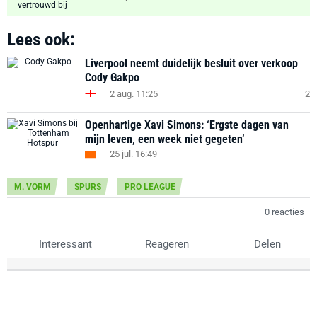
Lees ook:
Liverpool neemt duidelijk besluit over verkoop
Cody Gakpo
2 aug. 11:25
2
Openhartige Xavi Simons: ‘Ergste dagen van
mijn leven, een week niet gegeten’
25 jul. 16:49
M. VORM
SPURS
PRO LEAGUE
0 reacties
Interessant
Reageren
Delen