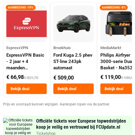
AANBIEDING -79%
AANBIEDING -8%
ExpressVPN
Broekhuis
MediaMarkt
ExpressVPN Basic
Ford Kuga 2.5 phev
Philips Airfryer
- 2 jaar + 4
ST-line 243pk
3000-serie Dual
maanden
automaat
Basket - Na352
abonnement
Dubbele Mand 9 
€ 66,98
€ 119,00
€ 509,00
€ 321,72
€ 130,0
Tot 6 Personen
Heteluchtfriteus
Bekijk deal
Bekijk deal
Bekijk deal
Zwart
Prijs en voorraad kunnen wijzigen. Aankopen lopen via de partner.
Officiële tickets voor Europese topwedstrijden
koop je veilig en vertrouwd bij FCUpdate.nl
Ticketshop