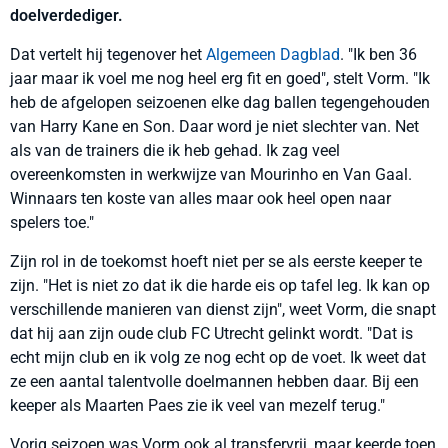
doelverdediger.
Dat vertelt hij tegenover het
Algemeen Dagblad
. "Ik ben 36
jaar maar ik voel me nog heel erg fit en goed", stelt Vorm. "Ik
heb de afgelopen seizoenen elke dag ballen tegengehouden
van Harry Kane en Son. Daar word je niet slechter van. Net
als van de trainers die ik heb gehad. Ik zag veel
overeenkomsten in werkwijze van Mourinho en Van Gaal.
Winnaars ten koste van alles maar ook heel open naar
spelers toe."
Zijn rol in de toekomst hoeft niet per se als eerste keeper te
zijn. "Het is niet zo dat ik die harde eis op tafel leg. Ik kan op
verschillende manieren van dienst zijn", weet Vorm, die snapt
dat hij aan zijn oude club FC Utrecht gelinkt wordt. "Dat is
echt mijn club en ik volg ze nog echt op de voet. Ik weet dat
ze een aantal talentvolle doelmannen hebben daar. Bij een
keeper als Maarten Paes zie ik veel van mezelf terug."
Vorig seizoen was Vorm ook al transfervrij, maar keerde toen