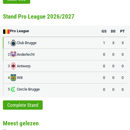
Stand Pro League 2026/2027
Pro League
GS
DS
PT
Club Brugge
1
3
3
1
Anderlecht
0
0
0
2
Antwerp
0
0
0
3
WB
0
0
0
4
Cercle Brugge
0
0
0
5
Complete Stand
Meest gelezen