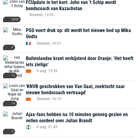
FCUpdate in het kort: John van 't Schip wordt
bondscoach van Kazachstan
Gisteren, 13:02
2800
PSG voert druk op: dit wordt het nieuwe bod op Mika
Godts
Gisteren, 10:21
9
Buitenlandse krant verbijsterd door Oranje: ‘Het heeft
iets zieligs’
6 aug. 15:32
12
'KNVB geschrokken van Van Gaal, zoektocht naar
nieuwe bondscoach vertraagd'
Gisteren, 16:10
14
Ajax-fans hebben na 10 minuten genoeg gezien en
vellen oordeel over Julian Brandt
6 aug. 21:45
5