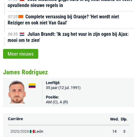
opvallende nieuwe regels in
Complete verrassing bij Oranje? 'Het wordt niet
07:25
Reiziger en ook niet Van Gaal'
Julian Brandt: 'Ik zag het vuur in zijn ogen bij Ajax:
06:55
mooi om te zien'
Meer nieuws
James Rodríguez
Leeftijd:
35 jaar (12 jul. 1991)
Positie:
AM (C), A (R)
Carrière
Wed.
Dlp.
León
2025/2026
14
3