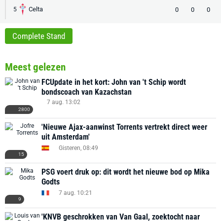
Celta
0
0
0
5
Complete Stand
Meest gelezen
FCUpdate in het kort: John van 't Schip wordt
bondscoach van Kazachstan
7 aug. 13:02
2800
'Nieuwe Ajax-aanwinst Torrents vertrekt direct weer
uit Amsterdam'
Gisteren, 08:49
15
PSG voert druk op: dit wordt het nieuwe bod op Mika
Godts
7 aug. 10:21
9
'KNVB geschrokken van Van Gaal, zoektocht naar