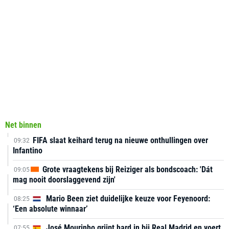
Net binnen
FIFA slaat keihard terug na nieuwe onthullingen over
09:32
Infantino
Grote vraagtekens bij Reiziger als bondscoach: 'Dát
09:05
mag nooit doorslaggevend zijn'
Mario Been ziet duidelijke keuze voor Feyenoord:
08:25
‘Een absolute winnaar’
José Mourinho grijpt hard in bij Real Madrid en voert
07:55