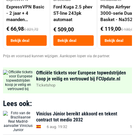
ExpressVPN Basic
Ford Kuga 2.5 phev
Philips Airfryer
- 2 jaar + 4
ST-line 243pk
3000-serie Dual
maanden
automaat
Basket - Na352
abonnement
Dubbele Mand 9 
€ 66,98
€ 119,00
€ 509,00
€ 321,72
€ 130,0
Tot 6 Personen
Heteluchtfriteus
Bekijk deal
Bekijk deal
Bekijk deal
Zwart
Prijs en voorraad kunnen wijzigen. Aankopen lopen via de partner.
Officiële tickets voor Europese topwedstrijden
koop je veilig en vertrouwd bij FCUpdate.nl
Ticketshop
Lees ook:
Vinícius Júnior bereikt akkoord en tekent
contract tot medio 2032
6 aug. 19:32
1