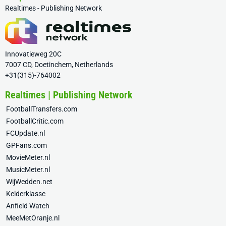
Realtimes - Publishing Network
Innovatieweg 20C
7007 CD, Doetinchem, Netherlands
+31(315)-764002
Realtimes | Publishing Network
FootballTransfers.com
FootballCritic.com
FCUpdate.nl
GPFans.com
MovieMeter.nl
MusicMeter.nl
WijWedden.net
Kelderklasse
Anfield Watch
MeeMetOranje.nl