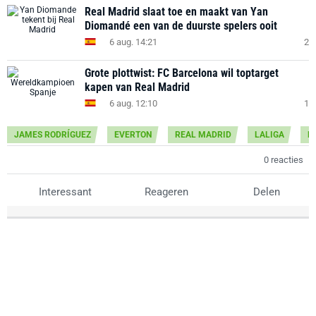
Real Madrid slaat toe en maakt van Yan
Diomandé een van de duurste spelers ooit
6 aug. 14:21
2
Grote plottwist: FC Barcelona wil toptarget
kapen van Real Madrid
6 aug. 12:10
1
JAMES RODRÍGUEZ
EVERTON
REAL MADRID
LALIGA
P
0 reacties
Interessant
Reageren
Delen