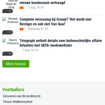
nieuwe bondscoach vertraagd'
7 aug. 16:10
17
Complete verrassing bij Oranje? 'Het wordt niet
Reiziger en ook niet Van Gaal'
Vandaag, 07:25
17
Telegraph onthult details over buitenechtelijke affaire
Infantino met UEFA-medewerkster
7 aug. 23:14
10
Meer nieuws
Voetballers
Giovanni van Bronckhorst
Timon Wellenreuther