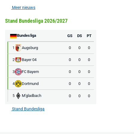
Meer nieuws
Stand Bundesliga 2026/2027
Bundesliga
GS
DS
PT
Augsburg
0
0
0
1
Bayer 04
0
0
0
2
FC Bayern
0
0
0
3
Dortmund
0
0
0
4
M'gladbach
0
0
0
5
Stand Bundesliga