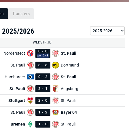
en
Transfers
en 2025/2026
WEDSTRIJD
0
-
0
Norderstedt
St. Pauli
pen 2 - 3
St. Pauli
3
-
3
Dortmund
Hamburger
0
-
2
St. Pauli
St. Pauli
2
-
1
Augsburg
Stuttgart
2
-
0
St. Pauli
St. Pauli
1
-
2
Bayer 04
Bremen
1
-
0
St. Pauli