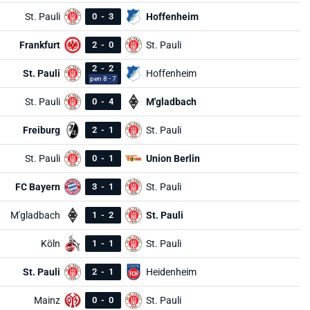
St. Pauli
0
-
3
Hoffenheim
Frankfurt
2
-
0
St. Pauli
2
-
2
St. Pauli
Hoffenheim
pen 8 - 7
St. Pauli
0
-
4
M'gladbach
Freiburg
2
-
1
St. Pauli
St. Pauli
0
-
1
Union Berlin
FC Bayern
3
-
1
St. Pauli
M'gladbach
1
-
2
St. Pauli
Köln
1
-
1
St. Pauli
St. Pauli
2
-
1
Heidenheim
Mainz
0
-
0
St. Pauli