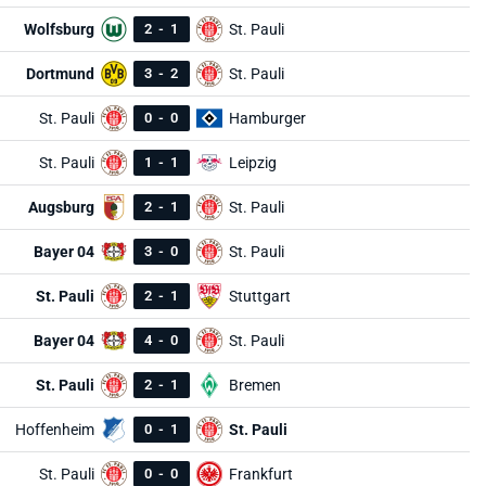
Wolfsburg
2
-
1
St. Pauli
Dortmund
3
-
2
St. Pauli
St. Pauli
0
-
0
Hamburger
St. Pauli
1
-
1
Leipzig
Augsburg
2
-
1
St. Pauli
Bayer 04
3
-
0
St. Pauli
St. Pauli
2
-
1
Stuttgart
Bayer 04
4
-
0
St. Pauli
St. Pauli
2
-
1
Bremen
Hoffenheim
0
-
1
St. Pauli
St. Pauli
0
-
0
Frankfurt