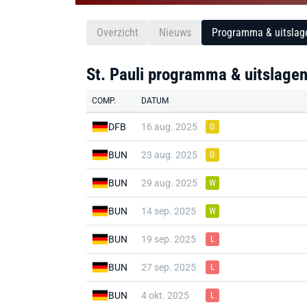
Overzicht
Nieuws
Programma & uitslag
St. Pauli programma & uitslag
COMP.
DATUM
DFB
16 aug. 2025
G
BUN
23 aug. 2025
G
BUN
29 aug. 2025
W
BUN
14 sep. 2025
W
BUN
19 sep. 2025
L
BUN
27 sep. 2025
L
BUN
4 okt. 2025
L