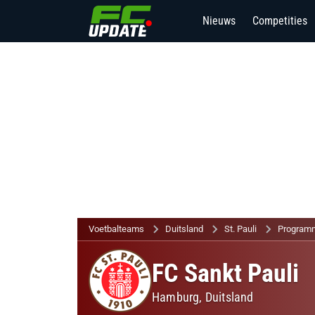
Nieuws
Competities
Voetbalteams
Duitsland
St. Pauli
Programm
FC Sankt Pauli
Hamburg,
Duitsland