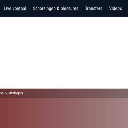
Live voetbal
Schorsingen & blessures
Transfers
Video's
a & Uitslagen