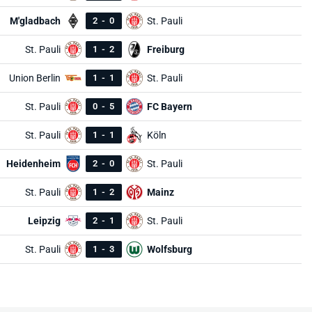
M'gladbach
2
-
0
St. Pauli
St. Pauli
1
-
2
Freiburg
Union Berlin
1
-
1
St. Pauli
St. Pauli
0
-
5
FC Bayern
St. Pauli
1
-
1
Köln
Heidenheim
2
-
0
St. Pauli
St. Pauli
1
-
2
Mainz
Leipzig
2
-
1
St. Pauli
St. Pauli
1
-
3
Wolfsburg