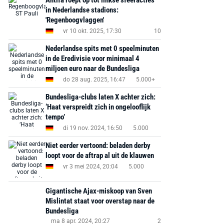
Antifa roept op tot linkse sfeeracties
in Nederlandse stadions:
'Regenboogvlaggen'
vr 10 okt. 2025, 17:30
10
Nederlandse spits met 0 speelminuten
in de Eredivisie voor minimaal 4
miljoen euro naar de Bundesliga
do 28 aug. 2025, 16:47
5.000+
Bundesliga-clubs laten X achter zich:
‘Haat verspreidt zich in ongelooflijk
tempo’
di 19 nov. 2024, 16:50
5.000
Niet eerder vertoond: beladen derby
loopt voor de aftrap al uit de klauwen
vr 3 mei 2024, 20:04
5.000
Gigantische Ajax-miskoop van Sven
Mislintat staat voor overstap naar de
Bundesliga
ma 8 apr. 2024, 20:27
2