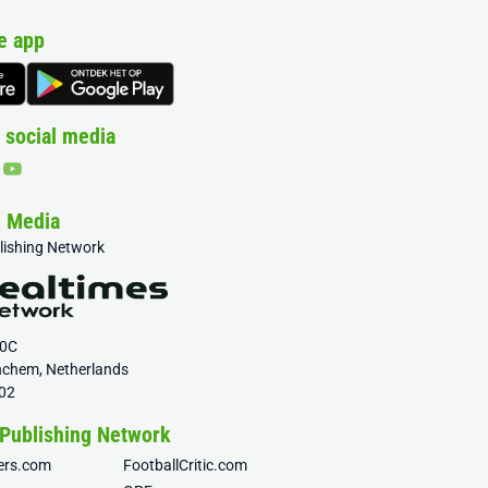
e app
 social media
& Media
blishing Network
20C
nchem, Netherlands
02
 Publishing Network
fers.com
FootballCritic.com