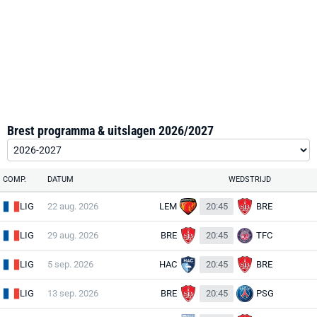
Brest programma & uitslagen 2026/2027
COMP.
DATUM
WEDSTRIJD
LIG
22 aug. 2026
LEM
20:45
BRE
LIG
29 aug. 2026
BRE
20:45
TFC
LIG
5 sep. 2026
HAC
20:45
BRE
LIG
13 sep. 2026
BRE
20:45
PSG