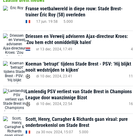
Laatste Brest nieuws
Franse voetbalwereld in diepe rouw: Stade Brest-
trainer Éric Roy (58) overleden
17 jun. 19:58
5.000
Driessen en Verweij adviseren Ajax-directeur Kroes:
'Zou hem echt onmiddellijk halen'
vr 13 dec. 2024, 17:49
4
Koeman ‘betrapt’ tijdens Stade Brest - PSV: ‘Hij blijkt
nooit wedstrijden te kijken’
di 10 dec. 2024, 23:41
11
Lamlendig PSV verliest van Stade Brest in Champions
League door waanzinnige Bizot
di 10 dec. 2024, 22:54
16
Scott, Henry, Carragher & Richards gaan viraal: pure
onderbroekenlol om Stade Brest
za 30 nov. 2024, 15:07
5.000