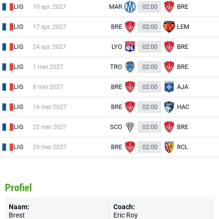
LIG
10 apr. 2027
MAR
02:00
BRE
LIG
17 apr. 2027
BRE
02:00
LEM
LIG
24 apr. 2027
LYO
02:00
BRE
LIG
1 mei 2027
TRO
02:00
BRE
LIG
8 mei 2027
BRE
02:00
AJA
LIG
16 mei 2027
BRE
02:00
HAC
LIG
22 mei 2027
SCO
02:00
BRE
LIG
29 mei 2027
BRE
02:00
RCL
Profiel
Naam:
Coach:
Brest
Eric Roy