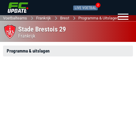
2
LIVE VOETBAL
Voetbalteams
Frankrijk
Brest
Programma & Uitslagen
Stade Brestois 29
Frankrijk
Programma & uitslagen