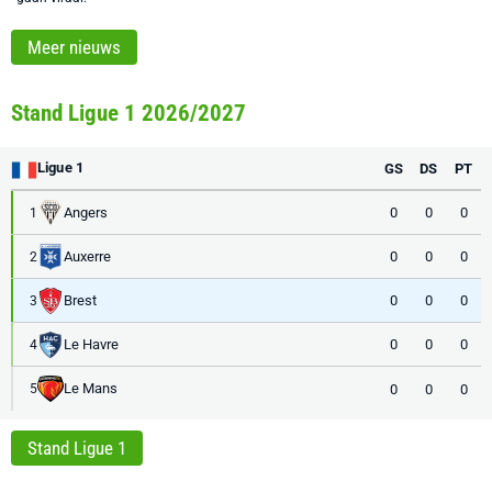
Meer nieuws
Stand Ligue 1 2026/2027
Ligue 1
GS
DS
PT
Angers
0
0
0
1
Auxerre
0
0
0
2
Brest
0
0
0
3
Le Havre
0
0
0
4
Le Mans
0
0
0
5
Stand Ligue 1