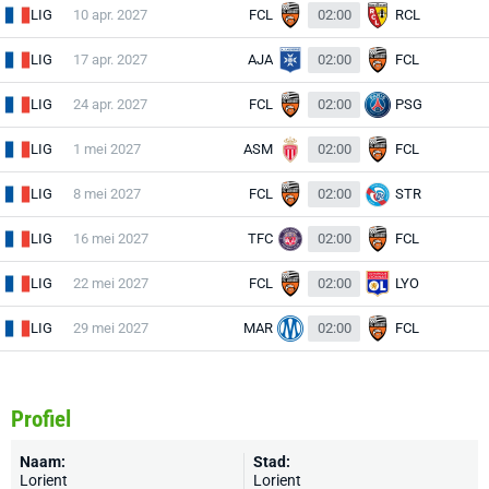
LIG
10 apr. 2027
FCL
02:00
RCL
LIG
17 apr. 2027
AJA
02:00
FCL
LIG
24 apr. 2027
FCL
02:00
PSG
LIG
1 mei 2027
ASM
02:00
FCL
LIG
8 mei 2027
FCL
02:00
STR
LIG
16 mei 2027
TFC
02:00
FCL
LIG
22 mei 2027
FCL
02:00
LYO
LIG
29 mei 2027
MAR
02:00
FCL
Profiel
Naam:
Stad:
Lorient
Lorient