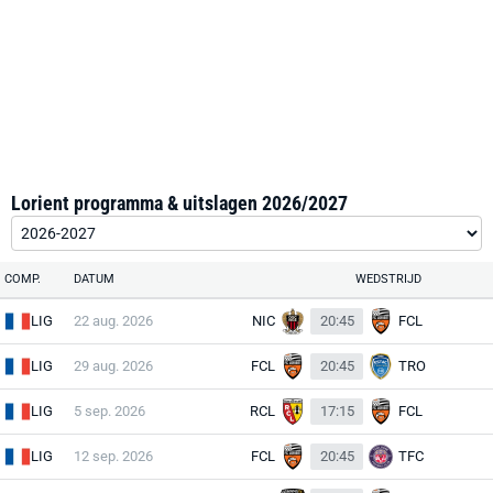
Lorient programma & uitslagen 2026/2027
COMP.
DATUM
WEDSTRIJD
LIG
22 aug. 2026
NIC
20:45
FCL
LIG
29 aug. 2026
FCL
20:45
TRO
LIG
5 sep. 2026
RCL
17:15
FCL
LIG
12 sep. 2026
FCL
20:45
TFC