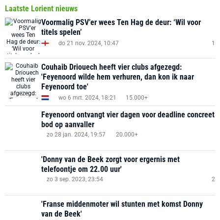
Laatste Lorient nieuws
Voormalig PSV’er wees Ten Hag de deur: ‘Wil voor
titels spelen’
do 21 nov. 2024, 10:47
1
Couhaib Driouech heeft vier clubs afgezegd:
'Feyenoord wilde hem verhuren, dan kon ik naar
Feyenoord toe'
wo 6 mrt. 2024, 18:21
15.000+
Feyenoord ontvangt vier dagen voor deadline concreet
bod op aanvaller
zo 28 jan. 2024, 19:57
20.000+
'Donny van de Beek zorgt voor ergernis met
telefoontje om 22.00 uur'
zo 3 sep. 2023, 23:54
2
'Franse middenmoter wil stunten met komst Donny
van de Beek'