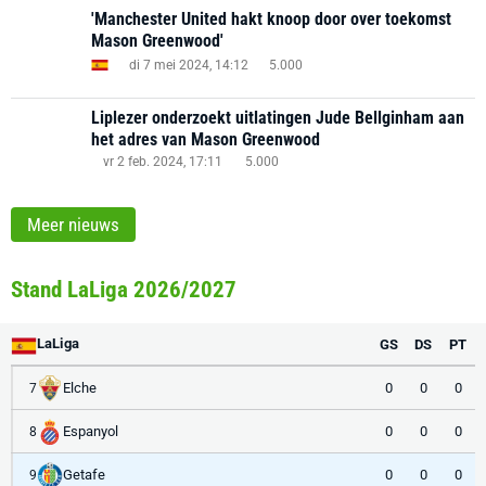
'Manchester United hakt knoop door over toekomst
Mason Greenwood'
di 7 mei 2024, 14:12
5.000
Liplezer onderzoekt uitlatingen Jude Bellginham aan
het adres van Mason Greenwood
vr 2 feb. 2024, 17:11
5.000
Meer nieuws
Stand LaLiga 2026/2027
LaLiga
GS
DS
PT
Elche
0
0
0
7
Espanyol
0
0
0
8
Getafe
0
0
0
9