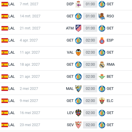
LAL
7 mrt. 2027
DEP
01:00
GET
LAL
14 mrt. 2027
GET
01:00
RSO
LAL
21 mrt. 2027
ATM
01:00
GET
LAL
4 apr. 2027
GET
02:00
ESP
LAL
11 apr. 2027
VAL
02:00
GET
LAL
18 apr. 2027
GET
02:00
RMA
LAL
21 apr. 2027
GET
02:00
BET
LAL
2 mei 2027
MAL
02:00
GET
LAL
9 mei 2027
GET
02:00
ELC
LAL
16 mei 2027
LEV
02:00
GET
LAL
23 mei 2027
SEV
02:00
GET