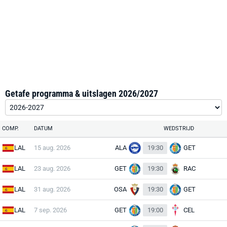
Getafe programma & uitslagen 2026/2027
COMP.
DATUM
WEDSTRIJD
LAL
15 aug. 2026
ALA
19:30
GET
LAL
23 aug. 2026
GET
19:30
RAC
LAL
31 aug. 2026
OSA
19:30
GET
LAL
7 sep. 2026
GET
19:00
CEL