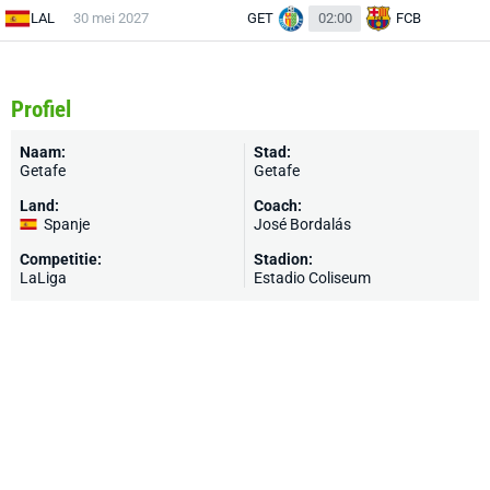
LAL
30 mei 2027
GET
02:00
FCB
Profiel
Naam:
Stad:
Getafe
Getafe
Land:
Coach:
Spanje
José Bordalás
Competitie:
Stadion:
LaLiga
Estadio Coliseum