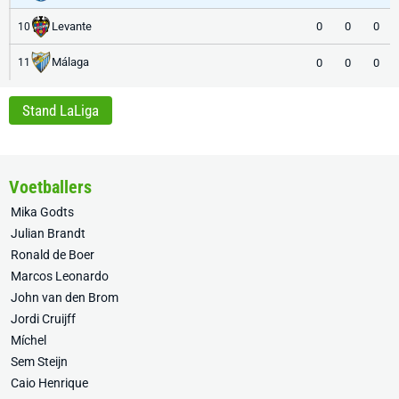
Levante
0
0
0
10
Málaga
0
0
0
11
Stand LaLiga
Voetballers
Mika Godts
Julian Brandt
Ronald de Boer
Marcos Leonardo
John van den Brom
Jordi Cruijff
Míchel
Sem Steijn
Caio Henrique