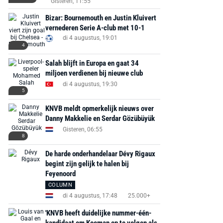
Gisteren, 11:55
Bizar: Bournemouth en Justin Kluivert
vernederen Serie A-club met 10-1
di 4 augustus, 19:01
4
Salah blijft in Europa en gaat 34
miljoen verdienen bij nieuwe club
di 4 augustus, 19:30
5
KNVB meldt opmerkelijk nieuws over
Danny Makkelie en Serdar Gözübüyük
Gisteren, 06:55
8
De harde onderhandelaar Dévy Rigaux
begint zijn gelijk te halen bij
Feyenoord
COLUMN
di 4 augustus, 17:48
25.000+
'KNVB heeft duidelijke nummer-één-