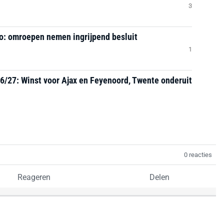
3
io: omroepen nemen ingrijpend besluit
1
6/27: Winst voor Ajax en Feyenoord, Twente onderuit
0 reacties
Reageren
Delen