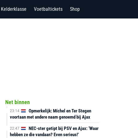
Kelderklasse
Voetbaltickets
Shop
Net binnen
Opmerkelijk: Míchel en Ter Stegen
23:14
voortaan met andere naam genoemd bij Ajax
NEC-ster getipt bij PSV en Ajax: ‘Waar
22:47
hebben ze die vandaan? Even serieus!’