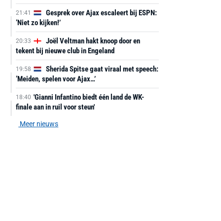
Gesprek over Ajax escaleert bij ESPN:
21:41
‘Niet zo kijken!’
Joël Veltman hakt knoop door en
20:33
tekent bij nieuwe club in Engeland
Sherida Spitse gaat viraal met speech:
19:58
‘Meiden, spelen voor Ajax…’
'Gianni Infantino biedt één land de WK-
18:40
finale aan in ruil voor steun'
Meer nieuws
AANBIEDING -40%
AANBIEDING -19%