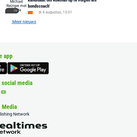
kandidaat om Koeman op te volgen als
bondscoach'
10
di 4 augustus, 13:01
Meer nieuws
e app
 social media
& Media
blishing Network