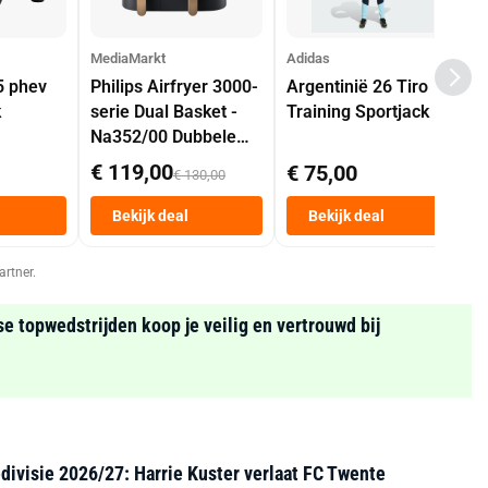
MediaMarkt
Adidas
5 phev
Philips Airfryer 3000-
Argentinië 26 Tiro
k
serie Dual Basket -
Training Sportjack
Na352/00 Dubbele
Mand 9 L Tot 6
€ 119,00
€ 75,00
€ 130,00
Personen
Heteluchtfriteuse
Bekijk deal
Bekijk deal
Zwart
artner.
se topwedstrijden koop je veilig en vertrouwd bij
divisie 2026/27: Harrie Kuster verlaat FC Twente