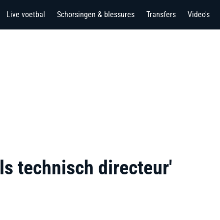
Live voetbal
Schorsingen & blessures
Transfers
Video's
als technisch directeur'