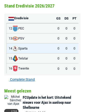
Stand Eredivisie 2026/2027
Eredivisie
GS
DS
PT
PEC
0
0
0
12
PSV
0
0
0
13
Sparta
0
0
0
14
Telstar
0
0
0
15
Twente
0
0
0
16
Complete Stand
Meest gelezen
FCUpdate in het kort: Uitstekend
nieuws voor Ajax in aanloop naar
Shelbourne
2794