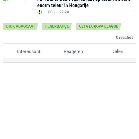
enorm teleur in Hongarije
30 jul. 22:24
1
DICK ADVOCAAT
FENERBAHÇE
UEFA EUROPA LEAGUE
0 reacties
Interessant
Reageren
Delen