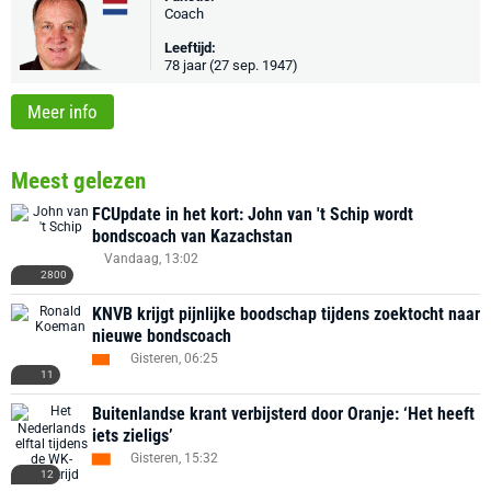
Coach
Leeftijd:
78 jaar (27 sep. 1947)
Meer info
Meest gelezen
FCUpdate in het kort: John van 't Schip wordt
bondscoach van Kazachstan
Vandaag, 13:02
2800
KNVB krijgt pijnlijke boodschap tijdens zoektocht naar
nieuwe bondscoach
Gisteren, 06:25
11
Buitenlandse krant verbijsterd door Oranje: ‘Het heeft
iets zieligs’
Gisteren, 15:32
12