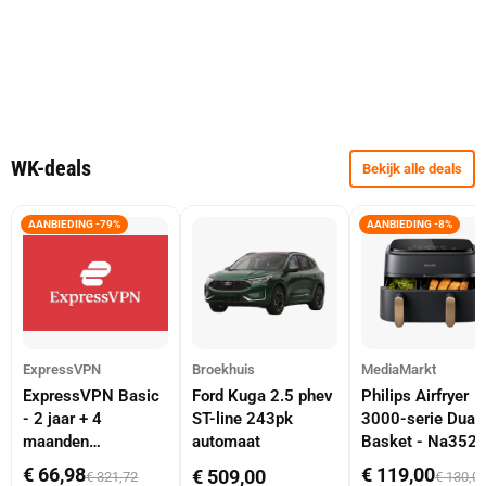
WK-deals
Bekijk alle deals
AANBIEDING -79%
AANBIEDING -8%
ExpressVPN
Broekhuis
MediaMarkt
ExpressVPN Basic
Ford Kuga 2.5 phev
Philips Airfryer
- 2 jaar + 4
ST-line 243pk
3000-serie Dual
maanden
automaat
Basket - Na352
abonnement
Dubbele Mand 9 
€ 66,98
€ 119,00
€ 509,00
€ 321,72
€ 130,0