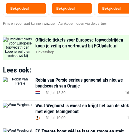
Tot 6 Personen
Heteluchtfriteus
Bekijk deal
Bekijk deal
Bekijk deal
Zwart
Prijs en voorraad kunnen wijzigen. Aankopen lopen via de partner.
Officiële tickets voor Europese topwedstrijden
koop je veilig en vertrouwd bij FCUpdate.nl
Ticketshop
Lees ook:
Robin van Persie serieus genoemd als nieuwe
bondscoach van Oranje
31 jul. 13:30
16
Wout Weghorst is woest en krijgt het aan de stok
met eigen teamgenoot
31 jul. 10:00
1
FC Twente komt véél te laat op stoom en stelt