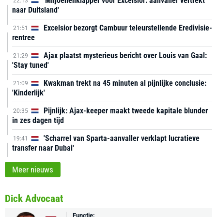
'Miljoenenklapper voor Excelsior: aanvaller vertrekt
22:13
naar Duitsland'
Excelsior bezorgt Cambuur teleurstellende Eredivisie-
21:51
rentree
Ajax plaatst mysterieus bericht over Louis van Gaal:
21:29
'Stay tuned'
Kwakman trekt na 45 minuten al pijnlijke conclusie:
21:09
'Kinderlijk'
Pijnlijk: Ajax-keeper maakt tweede kapitale blunder
20:35
in zes dagen tijd
'Scharrel van Sparta-aanvaller verklapt lucratieve
19:41
transfer naar Dubai'
Meer nieuws
Dick Advocaat
Functie: