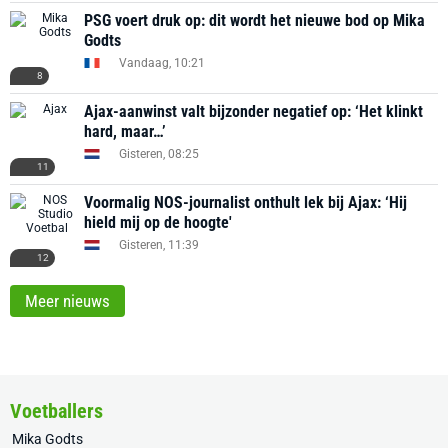
PSG voert druk op: dit wordt het nieuwe bod op Mika
Godts
Vandaag, 10:21
8
Ajax-aanwinst valt bijzonder negatief op: ‘Het klinkt
hard, maar…’
Gisteren, 08:25
11
Voormalig NOS-journalist onthult lek bij Ajax: ‘Hij
hield mij op de hoogte'
Gisteren, 11:39
12
Meer nieuws
Voetballers
Mika Godts