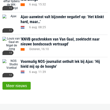
6 aug. 15:32
12
Ajax-aanwinst valt bijzonder negatief op: ‘Het klinkt
hard, maar…’
6 aug. 08:25
11
'KNVB geschrokken van Van Gaal, zoektocht naar
nieuwe bondscoach vertraagd'
Gisteren, 16:10
13
Voormalig NOS-journalist onthult lek bij Ajax: ‘Hij
hield mij op de hoogte'
6 aug. 11:39
12
Meer nieuws