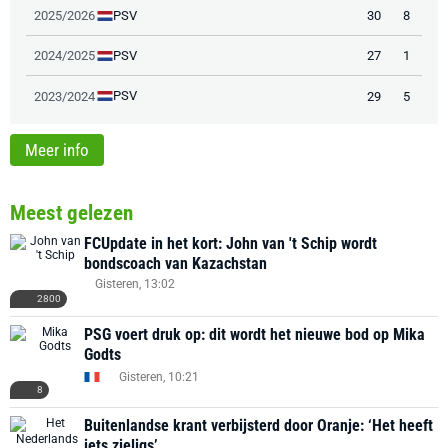
PSV
2025/2026
30
8
PSV
2024/2025
27
1
PSV
2023/2024
29
5
Meer info
Meest gelezen
FCUpdate in het kort: John van 't Schip wordt
bondscoach van Kazachstan
Gisteren, 13:02
2800
PSG voert druk op: dit wordt het nieuwe bod op Mika
Godts
Gisteren, 10:21
8
Buitenlandse krant verbijsterd door Oranje: ‘Het heeft
iets zieligs’