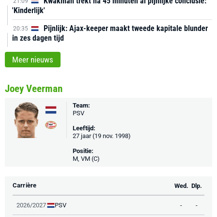
Kwakman trekt na 45 minuten al pijnlijke conclusie:
21:09
'Kinderlijk'
Pijnlijk: Ajax-keeper maakt tweede kapitale blunder
20:35
in zes dagen tijd
Meer nieuws
Joey Veerman
Team:
PSV
Leeftijd:
27 jaar (19 nov. 1998)
Positie:
M, VM (C)
Carrière
Wed.
Dlp.
PSV
2026/2027
-
-