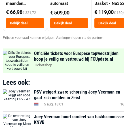
maanden
automaat
Basket - Na352
abonnement
Dubbele Mand 9 
€ 66,98
€ 119,00
€ 509,00
€ 321,72
€ 130,0
Tot 6 Personen
Heteluchtfriteus
Bekijk deal
Bekijk deal
Bekijk deal
Zwart
Prijs en voorraad kunnen wijzigen. Aankopen lopen via de partner.
Officiële tickets voor Europese topwedstrijden
koop je veilig en vertrouwd bij FCUpdate.nl
Ticketshop
Lees ook:
PSV weigert zware schorsing Joey Veerman en
gaat zich melden in Zeist
5 aug. 18:01
16
Joey Veerman hoort oordeel van tuchtcommissie
KNVB