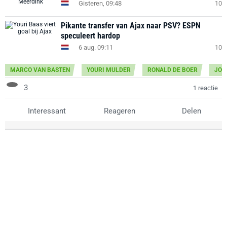
Gisteren, 09:48
10
Pikante transfer van Ajax naar PSV? ESPN
speculeert hardop
6 aug. 09:11
10
MARCO VAN BASTEN
YOURI MULDER
RONALD DE BOER
JOE
3
1 reactie
Interessant
Reageren
Delen