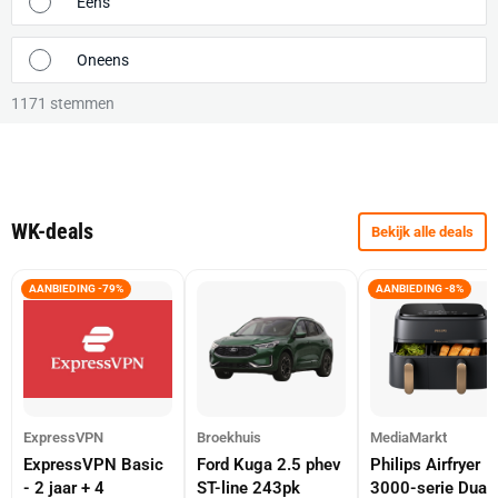
Eens
Oneens
1171
stemmen
WK-deals
Bekijk alle deals
AANBIEDING -79%
AANBIEDING -8%
ExpressVPN
Broekhuis
MediaMarkt
ExpressVPN Basic
Ford Kuga 2.5 phev
Philips Airfryer
- 2 jaar + 4
ST-line 243pk
3000-serie Dual