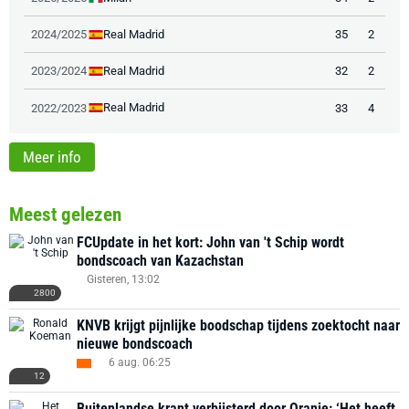
Real Madrid
2024/2025
35
2
Real Madrid
2023/2024
32
2
Real Madrid
2022/2023
33
4
Meer info
Meest gelezen
FCUpdate in het kort: John van 't Schip wordt
bondscoach van Kazachstan
Gisteren, 13:02
2800
KNVB krijgt pijnlijke boodschap tijdens zoektocht naar
nieuwe bondscoach
6 aug. 06:25
12
Buitenlandse krant verbijsterd door Oranje: ‘Het heeft