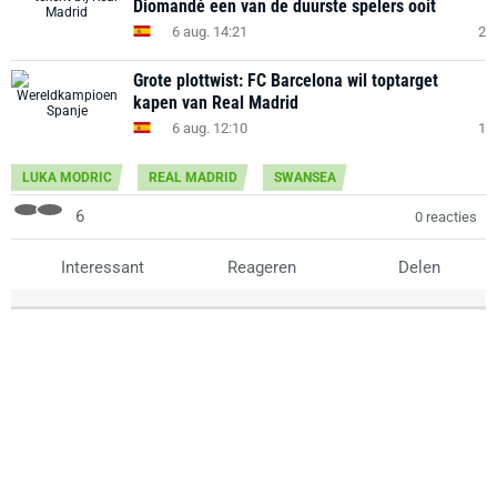
Diomandé een van de duurste spelers ooit
6 aug. 14:21
2
Grote plottwist: FC Barcelona wil toptarget
kapen van Real Madrid
6 aug. 12:10
1
LUKA MODRIC
REAL MADRID
SWANSEA
6
0 reacties
Interessant
Reageren
Delen