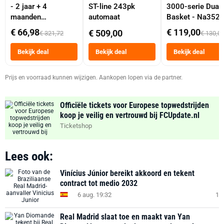
- 2 jaar + 4
ST-line 243pk
3000-serie Dual
maanden
automaat
Basket - Na352
abonnement
Dubbele Mand 9 
€ 66,98
€ 119,00
€ 509,00
€ 321,72
€ 130,0
Tot 6 Personen
Heteluchtfriteus
Bekijk deal
Bekijk deal
Bekijk deal
Zwart
Prijs en voorraad kunnen wijzigen. Aankopen lopen via de partner.
Officiële tickets voor Europese topwedstrijden
koop je veilig en vertrouwd bij FCUpdate.nl
Ticketshop
Lees ook:
Vinícius Júnior bereikt akkoord en tekent
contract tot medio 2032
6 aug. 19:32
1
Real Madrid slaat toe en maakt van Yan