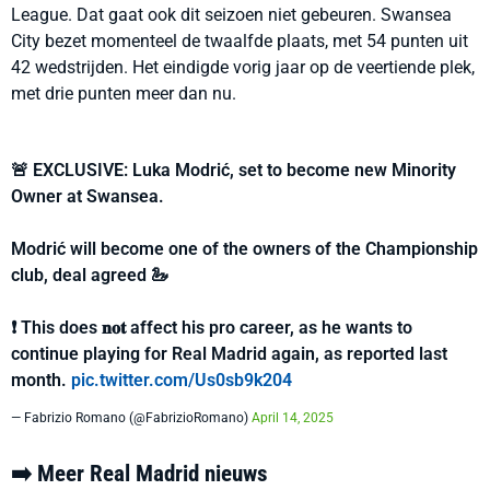
League. Dat gaat ook dit seizoen niet gebeuren. Swansea
City bezet momenteel de twaalfde plaats, met 54 punten uit
42 wedstrijden. Het eindigde vorig jaar op de veertiende plek,
met drie punten meer dan nu.
🚨 EXCLUSIVE: Luka Modrić, set to become new Minority
Owner at Swansea.
Modrić will become one of the owners of the Championship
club, deal agreed 🦢
❗️ This does 𝐧𝐨𝐭 affect his pro career, as he wants to
continue playing for Real Madrid again, as reported last
month.
pic.twitter.com/Us0sb9k204
— Fabrizio Romano (@FabrizioRomano)
April 14, 2025
➡️ Meer Real Madrid nieuws