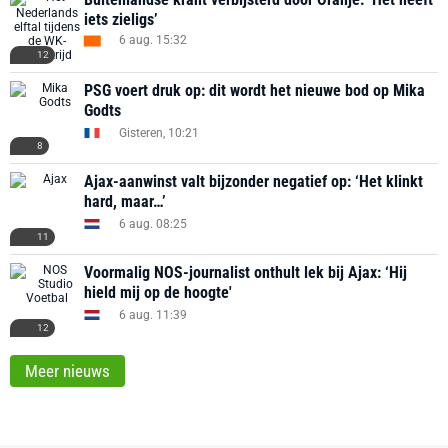
iets zieligs’
6 aug. 15:32
12
PSG voert druk op: dit wordt het nieuwe bod op Mika
Godts
Gisteren, 10:21
8
Ajax-aanwinst valt bijzonder negatief op: ‘Het klinkt
hard, maar…’
6 aug. 08:25
11
Voormalig NOS-journalist onthult lek bij Ajax: ‘Hij
hield mij op de hoogte'
6 aug. 11:39
12
Meer nieuws