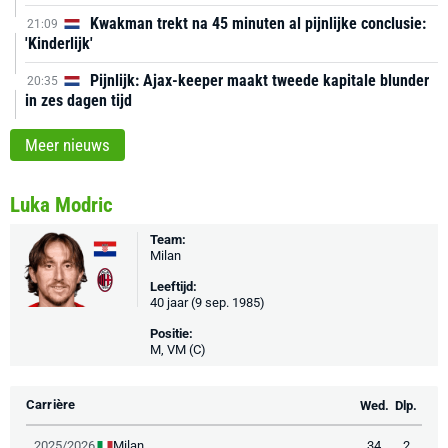
Kwakman trekt na 45 minuten al pijnlijke conclusie:
21:09
'Kinderlijk'
Pijnlijk: Ajax-keeper maakt tweede kapitale blunder
20:35
in zes dagen tijd
Meer nieuws
Luka Modric
Team:
Milan
Leeftijd:
40 jaar (9 sep. 1985)
Positie:
M, VM (C)
Carrière
Wed.
Dlp.
Milan
2025/2026
34
2