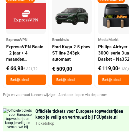
AANBIEDING -79%
AANBIEDING -8%
ExpressVPN
Broekhuis
MediaMarkt
ExpressVPN Basic
Ford Kuga 2.5 phev
Philips Airfryer
- 2 jaar + 4
ST-line 243pk
3000-serie Dual
maanden
automaat
Basket - Na352
abonnement
Dubbele Mand 9 
€ 66,98
€ 119,00
€ 509,00
€ 321,72
€ 130,0
Tot 6 Personen
Heteluchtfriteus
Bekijk deal
Bekijk deal
Bekijk deal
Zwart
Prijs en voorraad kunnen wijzigen. Aankopen lopen via de partner.
Officiële tickets voor Europese topwedstrijden
koop je veilig en vertrouwd bij FCUpdate.nl
Ticketshop