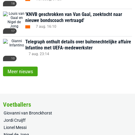
18
'KNVB geschrokken van Van Gaal, zoektocht naar
nieuwe bondscoach vertraagd'
7 aug. 16:10
17
Telegraph onthult details over buitenechtelijke affaire
Infantino met UEFA-medewerkster
7 aug. 23:14
10
Meer nieuws
Voetballers
Giovanni van Bronckhorst
Jordi Cruijff
Lionel Messi
Nigel de Jong