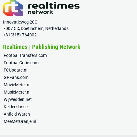
Innovatieweg 20C
7007 CD, Doetinchem, Netherlands
+31(315)-764002
Realtimes | Publishing Network
FootballTransfers.com
FootballCritic.com
FCUpdate.nl
GPFans.com
MovieMeter.nl
MusicMeter.nl
WijWedden.net
Kelderklasse
Anfield Watch
MeeMetOranje.nl