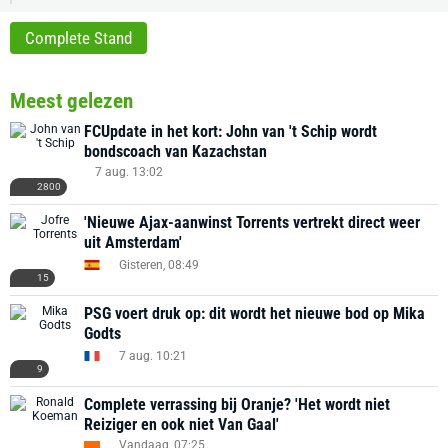
Complete Stand
Meest gelezen
FCUpdate in het kort: John van 't Schip wordt
bondscoach van Kazachstan
7 aug. 13:02
2800
'Nieuwe Ajax-aanwinst Torrents vertrekt direct weer
uit Amsterdam'
Gisteren, 08:49
15
PSG voert druk op: dit wordt het nieuwe bod op Mika
Godts
7 aug. 10:21
9
Complete verrassing bij Oranje? 'Het wordt niet
Reiziger en ook niet Van Gaal'
Vandaag, 07:25