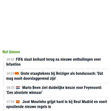
Net binnen
FIFA slaat keihard terug na nieuwe onthullingen over
09:32
Infantino
Grote vraagtekens bij Reiziger als bondscoach: 'Dát
09:05
mag nooit doorslaggevend zijn'
Mario Been ziet duidelijke keuze voor Feyenoord:
08:25
‘Een absolute winnaar’
José Mourinho grijpt hard in bij Real Madrid en voert
07:55
opvallende nieuwe regels in