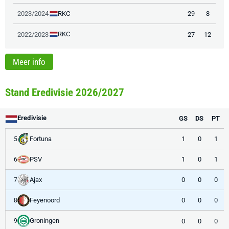
RKC
2023/2024
29
8
RKC
2022/2023
27
12
Meer info
Stand Eredivisie 2026/2027
Eredivisie
GS
DS
PT
Fortuna
1
0
1
5
PSV
1
0
1
6
Ajax
0
0
0
7
Feyenoord
0
0
0
8
Groningen
0
0
0
9