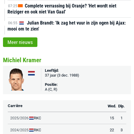
Complete verrassing bij Oranje? 'Het wordt niet
07:25
Reiziger en ook niet Van Gaal'
Julian Brandt: 'Ik zag het vuur in zijn ogen bij Ajax:
06:55
mooi om te zien'
Meer nieuws
Michiel Kramer
Leeftijd:
37 jaar (3 dec. 1988)
Positie:
A (C, R)
Carrière
Wed.
Dlp.
RKC
2025/2026
15
1
RKC
2024/2025
22
3