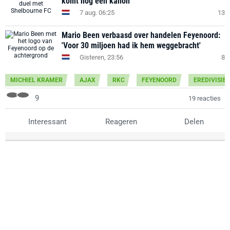
komt nog een kanon'
7 aug. 06:25
13
Mario Been verbaasd over handelen Feyenoord:
'Voor 30 miljoen had ik hem weggebracht'
Gisteren, 23:56
8
MICHIEL KRAMER
AJAX
RKC
FEYENOORD
EREDIVISIE
9
19 reacties
Interessant
Reageren
Delen