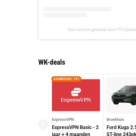
Een bericht gedeeld door FCUpdate
WK-deals
AANBIEDING -79%
ExpressVPN
Broekhuis
ExpressVPN Basic - 2
Ford Kuga 2.
jaar + 4 maanden
ST-line 243p