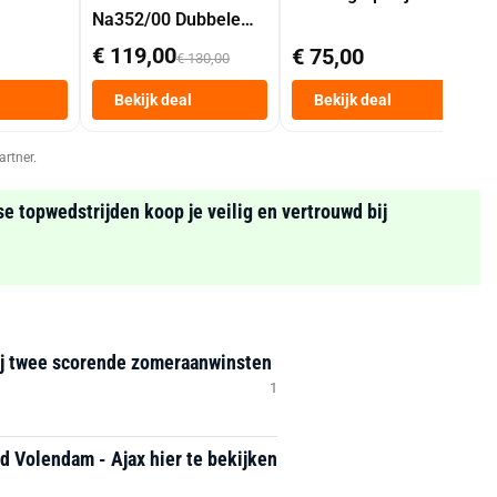
Na352/00 Dubbele
Mand 9 L Tot 6
€ 119,00
€ 75,00
€ 130,00
Personen
Heteluchtfriteuse
Bekijk deal
Bekijk deal
Zwart
artner.
se topwedstrijden koop je veilig en vertrouwd bij
ij twee scorende zomeraanwinsten
1
 Volendam - Ajax hier te bekijken