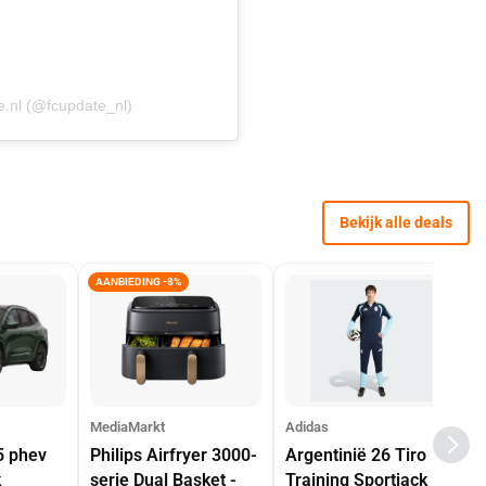
.nl (@fcupdate_nl)
Bekijk alle deals
AANBIEDING -8%
MediaMarkt
Adidas
5 phev
Philips Airfryer 3000-
Argentinië 26 Tiro
k
serie Dual Basket -
Training Sportjack