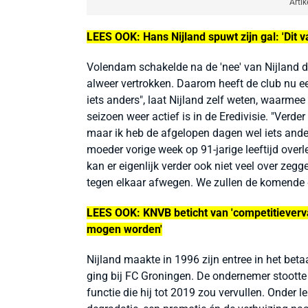
Artik
LEES OOK:
Hans Nijland spuwt zijn gal: 'Dit v
Volendam schakelde na de 'nee' van Nijland d
alweer vertrokken. Daarom heeft de club nu een
iets anders", laat Nijland zelf weten, waarme
seizoen weer actief is in de Eredivisie. "Verder 
maar ik heb de afgelopen dagen wel iets ande
moeder vorige week op 91-jarige leeftijd over
kan er eigenlijk verder ook niet veel over zeg
tegen elkaar afwegen. We zullen de komende d
LEES OOK:
KNVB beticht van 'competitiever
mogen worden'
Nijland maakte in 1996 zijn entree in het beta
ging bij FC Groningen. De ondernemer stootte 
functie die hij tot 2019 zou vervullen. Onder