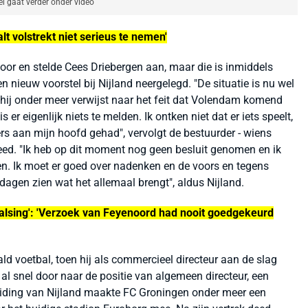
el gaat verder onder video
alt volstrekt niet serieus te nemen'
oor en stelde Cees Driebergen aan, maar die is inmiddels
 nieuw voorstel bij Nijland neergelegd. "De situatie is nu wel
e hij onder meer verwijst naar het feit dat Volendam komend
is er eigenlijk niets te melden. Ik ontken niet dat er iets speelt,
rs aan mijn hoofd gehad", vervolgt de bestuurder - wiens
leed. "Ik heb op dit moment nog geen besluit genomen en ik
gen. Ik moet er goed over nadenken en de voors en tegens
agen zien wat het allemaal brengt", aldus Nijland.
valsing': 'Verzoek van Feyenoord had nooit goedgekeurd
ald voetbal, toen hij als commercieel directeur aan de slag
al snel door naar de positie van algemeen directeur, een
 leiding van Nijland maakte FC Groningen onder meer een