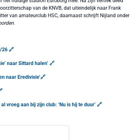
r het huidige stadion Euroborg mee. Na zijn vertrek deed
voorzitterschap van de KNVB, dat uiteindelijk naar Frank
itter van amateurclub HSC, daarnaast schrijft Nijland onder
oorden
.
/26 🔗
ie’ naar Sittard halen’ 🔗
en naar Eredivisie’🔗
🔗
vroeg aan bij zijn club: ‘Nu is hij te duur’ 🔗