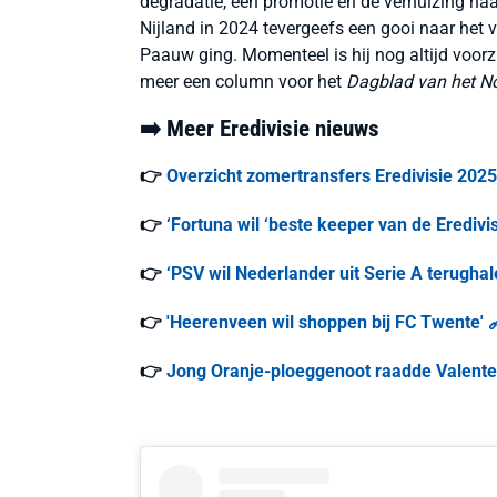
degradatie, een promotie én de verhuizing naa
Nijland in 2024 tevergeefs een gooi naar het 
Paauw ging. Momenteel is hij nog altijd voorz
meer een column voor het
Dagblad van het N
➡️ Meer Eredivisie nieuws
👉
Overzicht zomertransfers Eredivisie 2025
👉
‘Fortuna wil ‘beste keeper van de Eredivis
👉
‘PSV wil Nederlander uit Serie A terughal
👉
'Heerenveen wil shoppen bij FC Twente' 
👉
Jong Oranje-ploeggenoot raadde Valente al 