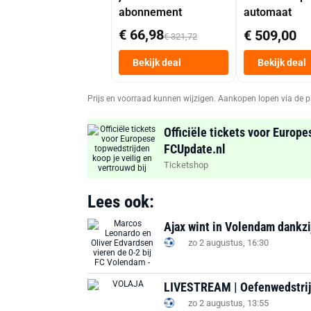
abonnement
automaat
€ 66,98
€ 509,00
€ 321,72
Bekijk deal
Bekijk deal
Prijs en voorraad kunnen wijzigen. Aankopen lopen via de p
Officiële tickets voor Europe
FCUpdate.nl
Ticketshop
Lees ook:
Ajax wint in Volendam dankz
zo 2 augustus, 16:30
LIVESTREAM | Oefenwedstrijd
zo 2 augustus, 13:55