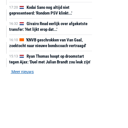
Kodai Sano nog altijd niet
17:20
gepresenteerd: 'Rondom PSV klinkt...'
Givairo Read eerlijk over afgeketste
16:32
transfer: 'Het lijkt erop dat...'
'KNVB geschrokken van Van Gaal,
16:10
zoektocht naar nieuwe bondscoach vertraagd'
Ryan Thomas hoopt op droomstart
15:13
tegen Ajax: 'Duel met Julian Brandt zou leuk zijn'
Meer nieuws