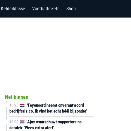
Kelderklasse
Voetbaltickets
Shop
Net binnen
'Feyenoord neemt onverantwoord
18:25
bedrijfsrisico, ik vind het echt héél bijzonder'
Ajax waarschuwt supporters na
18:08
datalek: 'Wees extra alert'