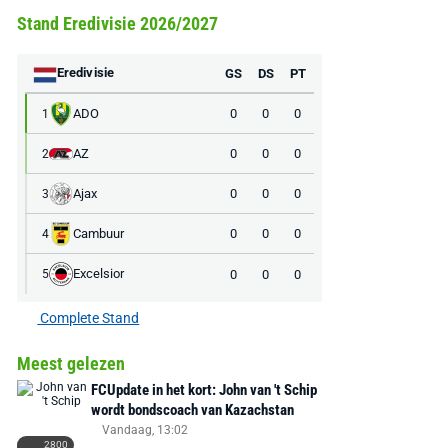
Stand Eredivisie 2026/2027
Eredivisie
GS
DS
PT
ADO
0
0
0
1
AZ
0
0
0
2
Ajax
0
0
0
3
Cambuur
0
0
0
4
Excelsior
0
0
0
5
Complete Stand
Meest gelezen
FCUpdate in het kort: John van 't Schip
wordt bondscoach van Kazachstan
Vandaag, 13:02
2800