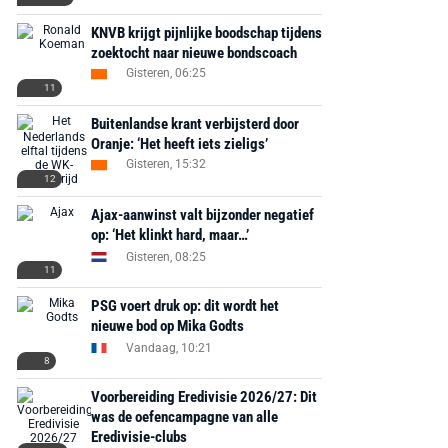
KNVB krijgt pijnlijke boodschap tijdens
zoektocht naar nieuwe bondscoach
Gisteren, 06:25
11
Buitenlandse krant verbijsterd door
Oranje: ‘Het heeft iets zieligs’
Gisteren, 15:32
12
Ajax-aanwinst valt bijzonder negatief
op: ‘Het klinkt hard, maar…’
Gisteren, 08:25
11
PSG voert druk op: dit wordt het
nieuwe bod op Mika Godts
Vandaag, 10:21
8
Voorbereiding Eredivisie 2026/27: Dit
was de oefencampagne van alle
Eredivisie-clubs