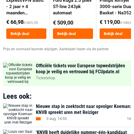
ExpressVPN Basic
Ford Kuga 2.5 phev
Philips Airfryer
- 2 jaar + 4
ST-line 243pk
3000-serie Dual
maanden
automaat
Basket - Na352
abonnement
Dubbele Mand 9 
€ 66,98
€ 119,00
€ 509,00
€ 321,72
€ 130,0
Tot 6 Personen
Heteluchtfriteus
Bekijk deal
Bekijk deal
Bekijk deal
Zwart
Prijs en voorraad kunnen wijzigen. Aankopen lopen via de partner.
Officiële tickets voor Europese topwedstrijden
koop je veilig en vertrouwd bij FCUpdate.nl
Ticketshop
Lees ook:
Nieuwe stap in zoektocht naar opvolger Koeman:
KNVB spreekt uren met Reiziger
3 aug. 14:55
16
'KNVB heeft duidelijke nummer-één-kandidaat