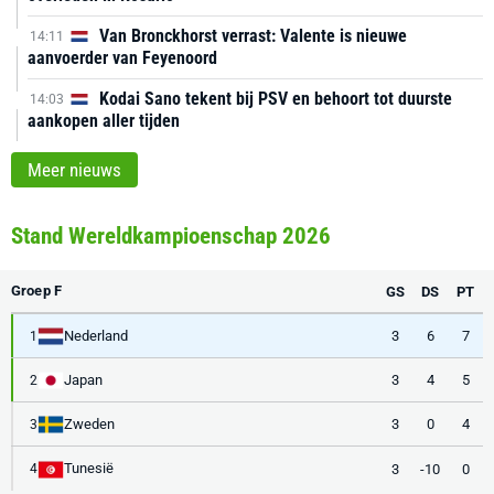
Van Bronckhorst verrast: Valente is nieuwe
14:11
aanvoerder van Feyenoord
Kodai Sano tekent bij PSV en behoort tot duurste
14:03
aankopen aller tijden
Meer nieuws
Stand Wereldkampioenschap 2026
Groep F
GS
DS
PT
Nederland
3
6
7
1
Japan
3
4
5
2
Zweden
3
0
4
3
Tunesië
3
-10
0
4