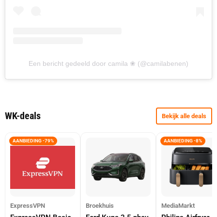
Een bericht gedeeld door camila ❀ (@camilabenen)
WK-deals
Bekijk alle deals
AANBIEDING -79%
AANBIEDING -8%
ExpressVPN
Broekhuis
MediaMarkt