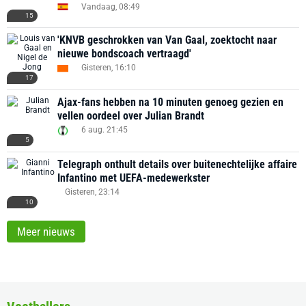
Vandaag, 08:49
15
'KNVB geschrokken van Van Gaal, zoektocht naar
nieuwe bondscoach vertraagd'
Gisteren, 16:10
17
Ajax-fans hebben na 10 minuten genoeg gezien en
vellen oordeel over Julian Brandt
6 aug. 21:45
5
Telegraph onthult details over buitenechtelijke affaire
Infantino met UEFA-medewerkster
Gisteren, 23:14
10
Meer nieuws