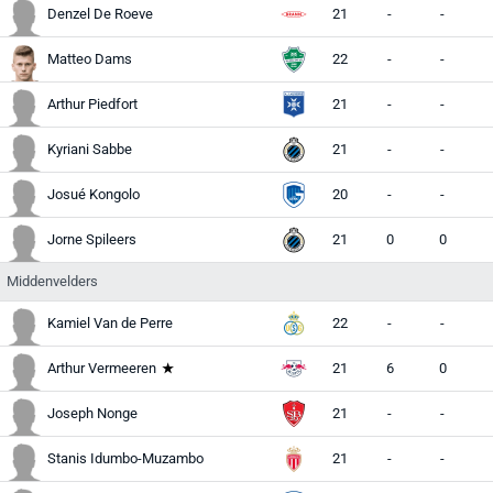
Denzel De Roeve
21
-
-
Matteo Dams
22
-
-
Arthur Piedfort
21
-
-
V
Kyriani Sabbe
21
-
-
Josué Kongolo
20
-
-
Jorne Spileers
21
0
0
Middenvelders
Kamiel Van de Perre
22
-
-
Arthur Vermeeren
21
6
0
V
Joseph Nonge
21
-
-
M
Stanis Idumbo-Muzambo
21
-
-
A