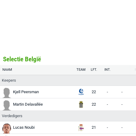
Selectie België
NAAM
TEAM
LFT.
INT.
Keepers
Kjell Peersman
22
-
-
Martin Delavallée
22
-
-
Verdedigers
Lucas Noubi
21
-
-