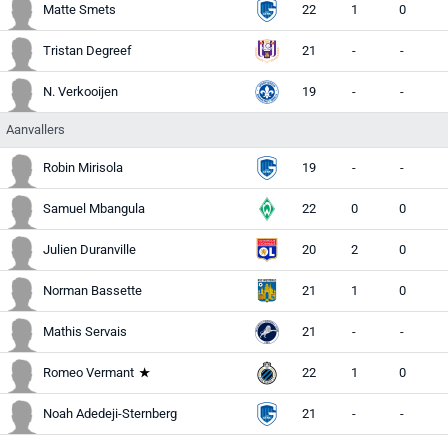
Matte Smets
22
1
0
Tristan Degreef
21
-
-
A
N. Verkooijen
19
-
-
M
Aanvallers
Robin Mirisola
19
-
-
Samuel Mbangula
22
0
0
Julien Duranville
20
2
0
Norman Bassette
21
1
0
Mathis Servais
21
-
-
Romeo Vermant
22
1
0
Noah Adedeji-Sternberg
21
-
-