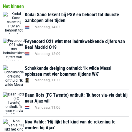
Net binnen
Kodai Sano tekent bij PSV en behoort tot duurste
aankopen aller tijden
Vandaag, 14:03
Feyenoord O21 wint met indrukwekkende cijfers van
Real Madrid O19
Vandaag, 13:09
Schokkende dreiging onthuld: ‘Ik wilde Messi
opblazen met vier bommen tijdens WK’
Vandaag, 11:33
Daan Rots (FC Twente) onthult: ‘Ik hoor via-via dat hij
naar Ajax wil’
Vandaag, 11:06
Noa Vahle: ‘Hij lijkt het kind van de rekening te
worden bij Ajax’