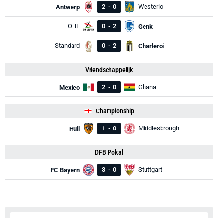
2
-
0
Westerlo
Antwerp
OHL
0
-
2
Genk
Standard
0
-
2
Charleroi
Vriendschappelijk
2
-
0
Ghana
Mexico
Championship
1
-
0
Middlesbrough
Hull
DFB Pokal
3
-
0
Stuttgart
FC Bayern