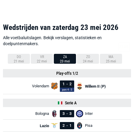
Wedstrijden van zaterdag 23 mei 2026
Alle voetbaluitslagen. Bekijk verslagen, statistieken en
doelpuntenmakers.
DO
VR
ZA
ZO
MA
21 mei
22 mei
23 mei
24 mei
25 mei
Play-offs 1/2
1
-
2
Volendam
Willem II (P)
pen 4 - 5
Serie A
Bologna
3
-
3
Inter
2
-
1
Pisa
Lazio