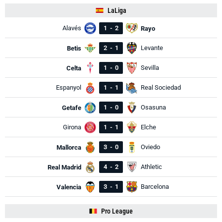
LaLiga
Alavés
1
-
2
Rayo
2
-
1
Levante
Betis
1
-
0
Sevilla
Celta
Espanyol
1
-
1
Real Sociedad
1
-
0
Osasuna
Getafe
Girona
1
-
1
Elche
3
-
0
Oviedo
Mallorca
4
-
2
Athletic
Real Madrid
3
-
1
Barcelona
Valencia
Pro League