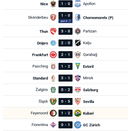
1
-
0
Apollon
Nice
1
-
0
Skënderbeu
Chornomorets (P)
pen 6 - 7
3
-
0
Partizan
Thun
2
-
0
Kalju
Dnipro
2
-
1
Qarabağ
Frankfurt
Pasching
1
-
2
Estoril
3
-
1
Minsk
Standard
Žalgiris
0
-
2
Salzburg
Śląsk
0
-
5
Sevilla
Feyenoord
1
-
2
Kuban'
Fiorentina
0
-
1
GC Zürich