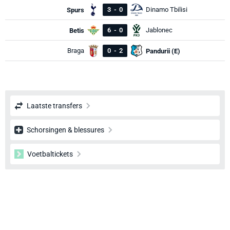
3
-
0
Dinamo Tbilisi
Spurs
6
-
0
Jablonec
Betis
Braga
0
-
2
Pandurii (E)
Laatste transfers
Schorsingen & blessures
Voetbaltickets