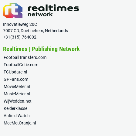
Innovatieweg 20C
7007 CD, Doetinchem, Netherlands
+31(315)-764002
Realtimes | Publishing Network
FootballTransfers.com
FootballCritic.com
FCUpdate.nl
GPFans.com
MovieMeter.nl
MusicMeter.nl
WijWedden.net
Kelderklasse
Anfield Watch
MeeMetOranje.nl