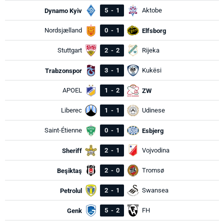
5
-
1
Aktobe
Dynamo Kyiv
Nordsjælland
0
-
1
Elfsborg
Stuttgart
2
-
2
Rijeka
3
-
1
Kukësi
Trabzonspor
APOEL
1
-
2
ZW
Liberec
1
-
1
Udinese
Saint-Étienne
0
-
1
Esbjerg
2
-
1
Vojvodina
Sheriff
2
-
0
Tromsø
Beşiktaş
2
-
1
Swansea
Petrolul
5
-
2
FH
Genk