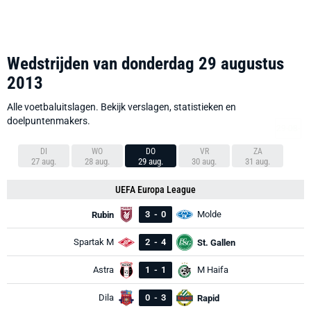
Wedstrijden van donderdag 29 augustus
2013
Alle voetbaluitslagen. Bekijk verslagen, statistieken en
doelpuntenmakers.
DI
WO
DO
VR
ZA
27 aug.
28 aug.
29 aug.
30 aug.
31 aug.
UEFA Europa League
3
-
0
Molde
Rubin
Spartak M
2
-
4
St. Gallen
Astra
1
-
1
M Haifa
Dila
0
-
3
Rapid