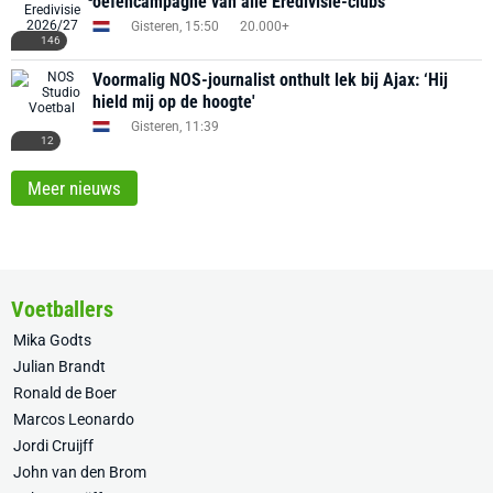
oefencampagne van alle Eredivisie-clubs
Gisteren, 15:50
20.000+
146
Voormalig NOS-journalist onthult lek bij Ajax: ‘Hij
hield mij op de hoogte'
Gisteren, 11:39
12
Meer nieuws
Voetballers
Mika Godts
Julian Brandt
Ronald de Boer
Marcos Leonardo
Jordi Cruijff
John van den Brom