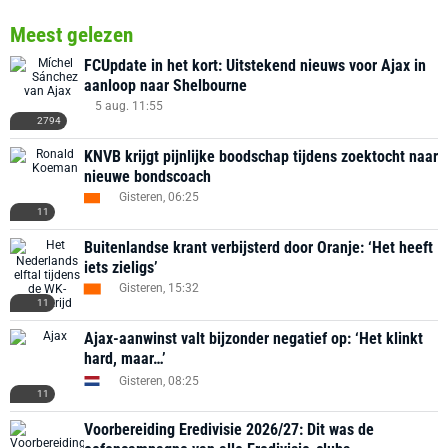
Meest gelezen
FCUpdate in het kort: Uitstekend nieuws voor Ajax in
aanloop naar Shelbourne
5 aug. 11:55
2794
KNVB krijgt pijnlijke boodschap tijdens zoektocht naar
nieuwe bondscoach
Gisteren, 06:25
11
Buitenlandse krant verbijsterd door Oranje: ‘Het heeft
iets zieligs’
Gisteren, 15:32
11
Ajax-aanwinst valt bijzonder negatief op: ‘Het klinkt
hard, maar…’
Gisteren, 08:25
11
Voorbereiding Eredivisie 2026/27: Dit was de