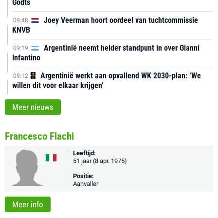
Godts
Joey Veerman hoort oordeel van tuchtcommissie
09:48
KNVB
Argentinië neemt helder standpunt in over Gianni
09:19
Infantino
Argentinië werkt aan opvallend WK 2030-plan: ‘We
09:12
willen dit voor elkaar krijgen’
Meer nieuws
Francesco Flachi
Leeftijd:
51 jaar (8 apr. 1975)
Positie:
Aanvaller
Meer info