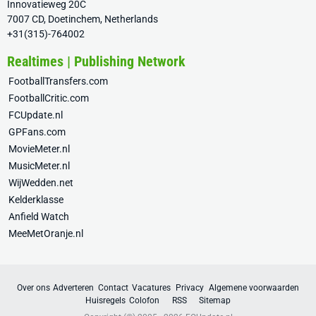
Innovatieweg 20C
7007 CD, Doetinchem, Netherlands
+31(315)-764002
Realtimes | Publishing Network
FootballTransfers.com
FootballCritic.com
FCUpdate.nl
GPFans.com
MovieMeter.nl
MusicMeter.nl
WijWedden.net
Kelderklasse
Anfield Watch
MeeMetOranje.nl
Over ons
Adverteren
Contact
Vacatures
Privacy
Algemene voorwaarden
Huisregels
Colofon
RSS
Sitemap