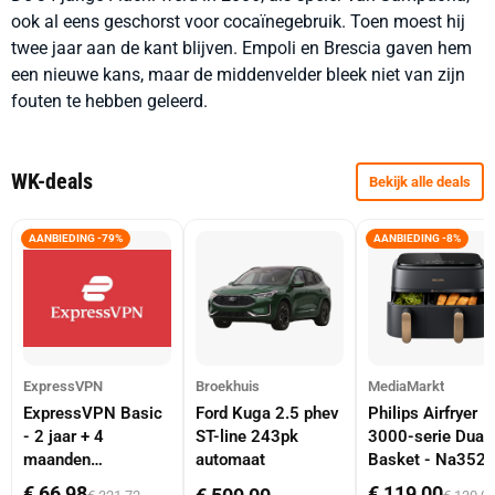
ook al eens geschorst voor cocaïnegebruik. Toen moest hij
twee jaar aan de kant blijven. Empoli en Brescia gaven hem
een nieuwe kans, maar de middenvelder bleek niet van zijn
fouten te hebben geleerd.
WK-deals
Bekijk alle deals
AANBIEDING -79%
AANBIEDING -8%
ExpressVPN
Broekhuis
MediaMarkt
ExpressVPN Basic
Ford Kuga 2.5 phev
Philips Airfryer
- 2 jaar + 4
ST-line 243pk
3000-serie Dual
maanden
automaat
Basket - Na352
abonnement
Dubbele Mand 9 
€ 66,98
€ 119,00