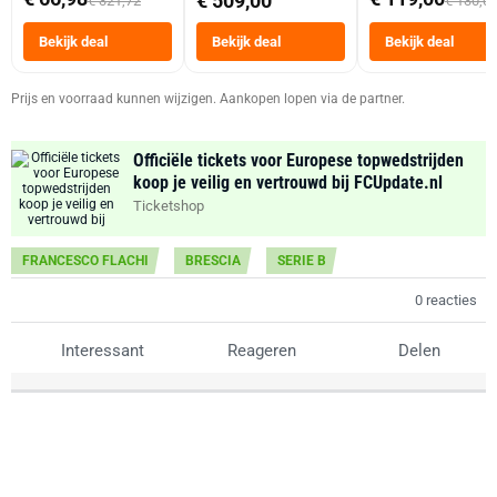
€ 509,00
€ 321,72
€ 130,0
Tot 6 Personen
Heteluchtfriteus
Bekijk deal
Bekijk deal
Bekijk deal
Zwart
Prijs en voorraad kunnen wijzigen. Aankopen lopen via de partner.
Officiële tickets voor Europese topwedstrijden
koop je veilig en vertrouwd bij FCUpdate.nl
Ticketshop
FRANCESCO FLACHI
BRESCIA
SERIE B
0 reacties
Interessant
Reageren
Delen