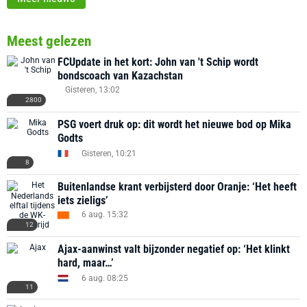
Meest gelezen
FCUpdate in het kort: John van 't Schip wordt
bondscoach van Kazachstan
Gisteren, 13:02
2800
PSG voert druk op: dit wordt het nieuwe bod op Mika
Godts
Gisteren, 10:21
8
Buitenlandse krant verbijsterd door Oranje: ‘Het heeft
iets zieligs’
6 aug. 15:32
12
Ajax-aanwinst valt bijzonder negatief op: ‘Het klinkt
hard, maar…’
6 aug. 08:25
11