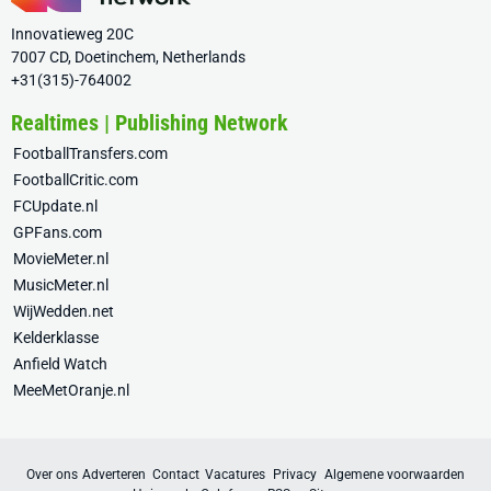
Innovatieweg 20C
7007 CD, Doetinchem, Netherlands
+31(315)-764002
Realtimes | Publishing Network
FootballTransfers.com
FootballCritic.com
FCUpdate.nl
GPFans.com
MovieMeter.nl
MusicMeter.nl
WijWedden.net
Kelderklasse
Anfield Watch
MeeMetOranje.nl
Over ons
Adverteren
Contact
Vacatures
Privacy
Algemene voorwaarden