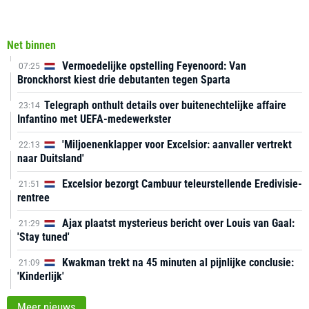
Net binnen
Vermoedelijke opstelling Feyenoord: Van
07:25
Bronckhorst kiest drie debutanten tegen Sparta
Telegraph onthult details over buitenechtelijke affaire
23:14
Infantino met UEFA-medewerkster
'Miljoenenklapper voor Excelsior: aanvaller vertrekt
22:13
naar Duitsland'
Excelsior bezorgt Cambuur teleurstellende Eredivisie-
21:51
rentree
Ajax plaatst mysterieus bericht over Louis van Gaal:
21:29
'Stay tuned'
Kwakman trekt na 45 minuten al pijnlijke conclusie:
21:09
'Kinderlijk'
Meer nieuws