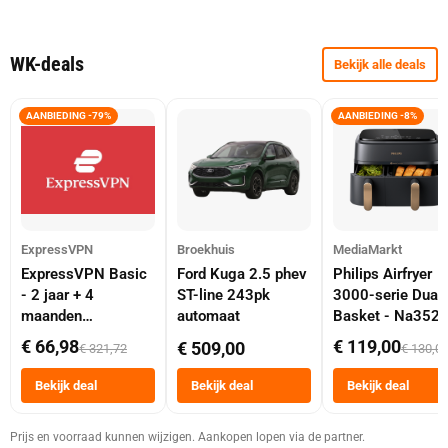
WK-deals
Bekijk alle deals
AANBIEDING -79%
AANBIEDING -8%
ExpressVPN
Broekhuis
MediaMarkt
ExpressVPN Basic
Ford Kuga 2.5 phev
Philips Airfryer
- 2 jaar + 4
ST-line 243pk
3000-serie Dual
maanden
automaat
Basket - Na352
abonnement
Dubbele Mand 9 
€ 66,98
€ 119,00
€ 509,00
€ 321,72
€ 130,0
Tot 6 Personen
Heteluchtfriteus
Bekijk deal
Bekijk deal
Bekijk deal
Zwart
Prijs en voorraad kunnen wijzigen. Aankopen lopen via de partner.