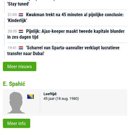
'Stay tuned'
Kwakman trekt na 45 minuten al pijnlijke conclusie:
21:09
'Kinderlijk'
Pijnlijk: Ajax-keeper maakt tweede kapitale blunder
20:35
in zes dagen tijd
'Scharrel van Sparta-aanvaller verklapt lucratieve
19:41
transfer naar Dubai'
Meer nieuws
E. Spahić
Leeftijd:
45 jaar (18 aug. 1980)
Meer info