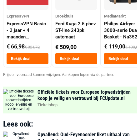
ExpressVPN
Broekhuis
MediaMarkt
ExpressVPN Basic
Ford Kuga 2.5 phev
Philips Airfryer
- 2 jaar + 4
ST-line 243pk
3000-serie Dual
maanden
automaat
Basket - Na352
abonnement
Dubbele Mand 9 
€ 66,98
€ 119,00
€ 509,00
€ 321,72
€ 130,0
Tot 6 Personen
Heteluchtfriteus
Bekijk deal
Bekijk deal
Bekijk deal
Zwart
Prijs en voorraad kunnen wijzigen. Aankopen lopen via de partner.
Officiële tickets voor Europese topwedstrijden
koop je veilig en vertrouwd bij FCUpdate.nl
Ticketshop
Lees ook:
Opvallend: Oud-Feyenoorder liket uithaal van