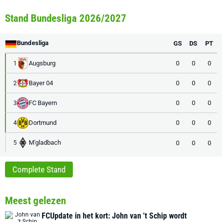
Stand Bundesliga 2026/2027
Bundesliga
GS
DS
PT
Augsburg
0
0
0
1
Bayer 04
0
0
0
2
FC Bayern
0
0
0
3
Dortmund
0
0
0
4
M'gladbach
0
0
0
5
Complete Stand
Meest gelezen
FCUpdate in het kort: John van 't Schip wordt