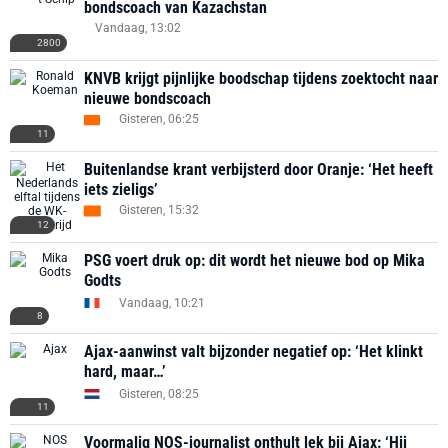
bondscoach van Kazachstan
Vandaag, 13:02
2800
KNVB krijgt pijnlijke boodschap tijdens zoektocht naar
nieuwe bondscoach
Gisteren, 06:25
11
Buitenlandse krant verbijsterd door Oranje: ‘Het heeft
iets zieligs’
Gisteren, 15:32
12
PSG voert druk op: dit wordt het nieuwe bod op Mika
Godts
Vandaag, 10:21
8
Ajax-aanwinst valt bijzonder negatief op: ‘Het klinkt
hard, maar…’
Gisteren, 08:25
11
Voormalig NOS-journalist onthult lek bij Ajax: ‘Hij