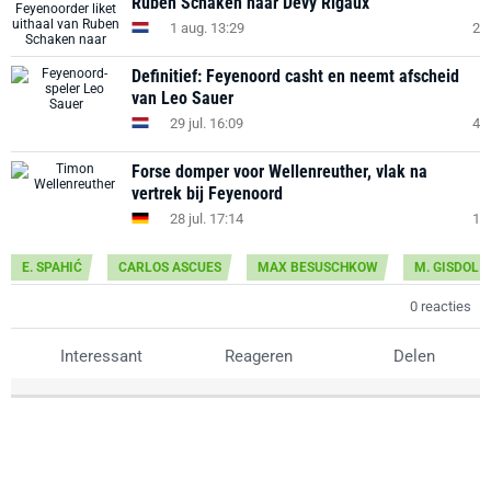
Ruben Schaken naar Dévy Rigaux
1 aug. 13:29
2
Definitief: Feyenoord casht en neemt afscheid
van Leo Sauer
29 jul. 16:09
4
Forse domper voor Wellenreuther, vlak na
vertrek bij Feyenoord
28 jul. 17:14
1
E. SPAHIĆ
CARLOS ASCUES
MAX BESUSCHKOW
M. GISDOL
0 reacties
Interessant
Reageren
Delen