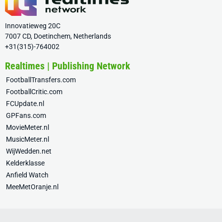
Innovatieweg 20C
7007 CD, Doetinchem, Netherlands
+31(315)-764002
Realtimes | Publishing Network
FootballTransfers.com
FootballCritic.com
FCUpdate.nl
GPFans.com
MovieMeter.nl
MusicMeter.nl
WijWedden.net
Kelderklasse
Anfield Watch
MeeMetOranje.nl