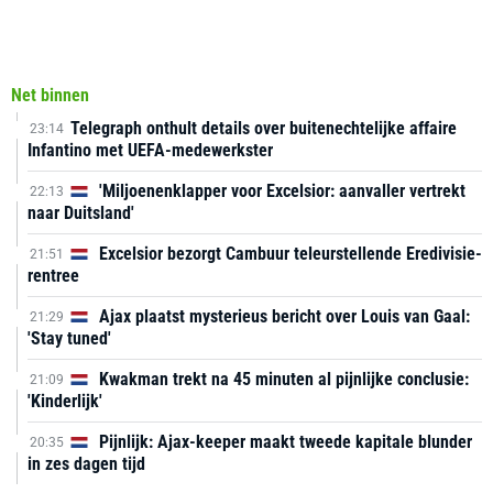
Net binnen
Telegraph onthult details over buitenechtelijke affaire
23:14
Infantino met UEFA-medewerkster
'Miljoenenklapper voor Excelsior: aanvaller vertrekt
22:13
naar Duitsland'
Excelsior bezorgt Cambuur teleurstellende Eredivisie-
21:51
rentree
Ajax plaatst mysterieus bericht over Louis van Gaal:
21:29
'Stay tuned'
Kwakman trekt na 45 minuten al pijnlijke conclusie:
21:09
'Kinderlijk'
Pijnlijk: Ajax-keeper maakt tweede kapitale blunder
20:35
in zes dagen tijd