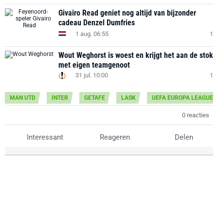
Givairo Read geniet nog altijd van bijzonder
cadeau Denzel Dumfries
1 aug. 06:55
1
Wout Weghorst is woest en krijgt het aan de stok
met eigen teamgenoot
31 jul. 10:00
1
MAN UTD
INTER
GETAFE
LASK
UEFA EUROPA LEAGUE
0 reacties
Interessant
Reageren
Delen