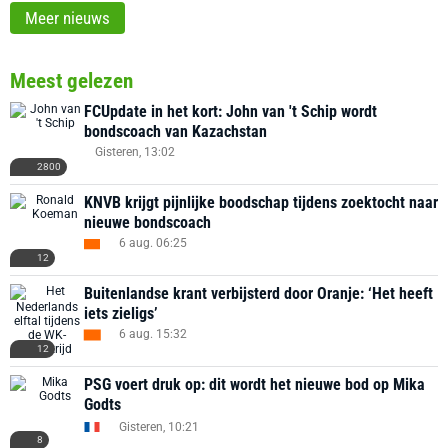
Meer nieuws
Meest gelezen
FCUpdate in het kort: John van 't Schip wordt
bondscoach van Kazachstan
Gisteren, 13:02
2800
KNVB krijgt pijnlijke boodschap tijdens zoektocht naar
nieuwe bondscoach
6 aug. 06:25
12
Buitenlandse krant verbijsterd door Oranje: ‘Het heeft
iets zieligs’
6 aug. 15:32
12
PSG voert druk op: dit wordt het nieuwe bod op Mika
Godts
Gisteren, 10:21
8