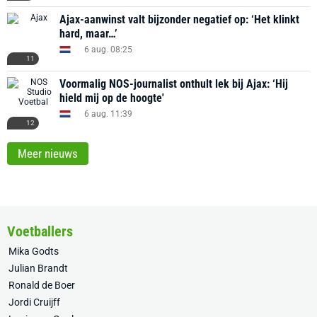
Ajax-aanwinst valt bijzonder negatief op: ‘Het klinkt
hard, maar…’
6 aug. 08:25
11
Voormalig NOS-journalist onthult lek bij Ajax: ‘Hij
hield mij op de hoogte'
6 aug. 11:39
12
Meer nieuws
Voetballers
Mika Godts
Julian Brandt
Ronald de Boer
Jordi Cruijff