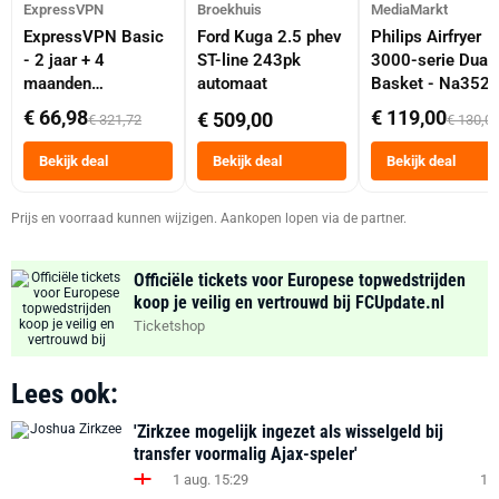
ExpressVPN
Broekhuis
MediaMarkt
ExpressVPN Basic
Ford Kuga 2.5 phev
Philips Airfryer
- 2 jaar + 4
ST-line 243pk
3000-serie Dual
maanden
automaat
Basket - Na352
abonnement
Dubbele Mand 9 
€ 66,98
€ 119,00
€ 509,00
€ 321,72
€ 130,0
Tot 6 Personen
Heteluchtfriteus
Bekijk deal
Bekijk deal
Bekijk deal
Zwart
Prijs en voorraad kunnen wijzigen. Aankopen lopen via de partner.
Officiële tickets voor Europese topwedstrijden
koop je veilig en vertrouwd bij FCUpdate.nl
Ticketshop
Lees ook:
'Zirkzee mogelijk ingezet als wisselgeld bij
transfer voormalig Ajax-speler'
1 aug. 15:29
1