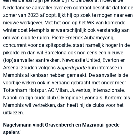
een einde aan zijn periode bij FC Barcelona. Hoewel de
Nederlandse aanvaller over een contract beschikt dat tot de
zomer van 2023 afloopt, lijkt hij op zoek te mogen naar een
nieuwe werkgever. Met het oog op het WK van komende
winter doet Memphis er waarschijnlijk ook verstandig aan
om van club te ruilen. Pierre-Emerick Aubameyang,
concurrent voor de spitspositie, staat namelijk hoger in de
pikorde en dan wil Barcelona ook nog eens een nieuwe
(top)aanvaller aantrekken. Newcastle United, Everton en
Arsenal zouden volgens
Superdeporte
hun interesse in
Memphis al kenbaar hebben gemaakt. De aanvaller is de
voorbije weken ook in verband gebracht met onder meer
Tottenham Hotspur, AC Milan, Juventus, Internazionale,
Napoli en zijn oude club Olympique Lyonnais. Kortom: als
Memphis wil vertrekken, dan heeft hij de clubs voor het
uitkiezen.
Nagelsmann vindt Gravenberch en Mazraoui 'goede
spelers'