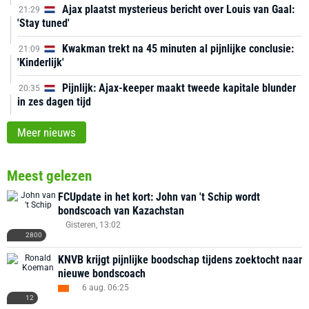
Ajax plaatst mysterieus bericht over Louis van Gaal:
21:29
'Stay tuned'
Kwakman trekt na 45 minuten al pijnlijke conclusie:
21:09
'Kinderlijk'
Pijnlijk: Ajax-keeper maakt tweede kapitale blunder
20:35
in zes dagen tijd
Meer nieuws
Meest gelezen
FCUpdate in het kort: John van 't Schip wordt
bondscoach van Kazachstan
Gisteren, 13:02
2800
KNVB krijgt pijnlijke boodschap tijdens zoektocht naar
nieuwe bondscoach
6 aug. 06:25
12