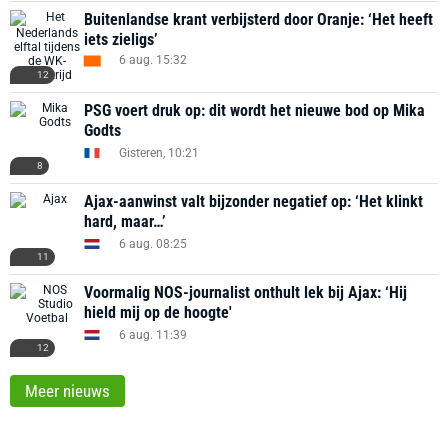
Buitenlandse krant verbijsterd door Oranje: ‘Het heeft
iets zieligs’
6 aug. 15:32
12
PSG voert druk op: dit wordt het nieuwe bod op Mika
Godts
Gisteren, 10:21
8
Ajax-aanwinst valt bijzonder negatief op: ‘Het klinkt
hard, maar…’
6 aug. 08:25
11
Voormalig NOS-journalist onthult lek bij Ajax: ‘Hij
hield mij op de hoogte'
6 aug. 11:39
12
Meer nieuws