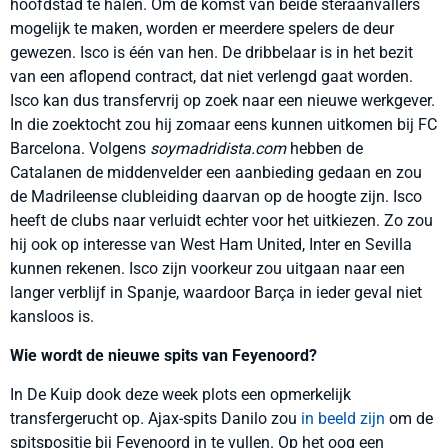
hoofdstad te halen. Om de komst van beide steraanvallers
mogelijk te maken, worden er meerdere spelers de deur
gewezen. Isco is één van hen. De dribbelaar is in het bezit
van een aflopend contract, dat niet verlengd gaat worden.
Isco kan dus transfervrij op zoek naar een nieuwe werkgever.
In die zoektocht zou hij zomaar eens kunnen uitkomen bij FC
Barcelona. Volgens
soymadridista.com
hebben de
Catalanen de middenvelder een aanbieding gedaan en zou
de Madrileense clubleiding daarvan op de hoogte zijn. Isco
heeft de clubs naar verluidt echter voor het uitkiezen. Zo zou
hij ook op interesse van West Ham United, Inter en Sevilla
kunnen rekenen. Isco zijn voorkeur zou uitgaan naar een
langer verblijf in Spanje, waardoor Barça in ieder geval niet
kansloos is.
Wie wordt de nieuwe spits van Feyenoord?
In De Kuip dook deze week plots een opmerkelijk
transfergerucht op. Ajax-spits Danilo zou
in beeld zijn
om de
spitspositie bij Feyenoord in te vullen. Op het oog een