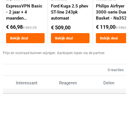
ExpressVPN Basic
Ford Kuga 2.5 phev
Philips Airfryer
- 2 jaar + 4
ST-line 243pk
3000-serie Dual
maanden
automaat
Basket - Na352
abonnement
Dubbele Mand 9 
€ 66,98
€ 119,00
€ 509,00
€ 321,72
€ 130,0
Tot 6 Personen
Heteluchtfriteus
Bekijk deal
Bekijk deal
Bekijk deal
Zwart
Prijs en voorraad kunnen wijzigen. Aankopen lopen via de partner.
0 reacties
Interessant
Reageren
Delen