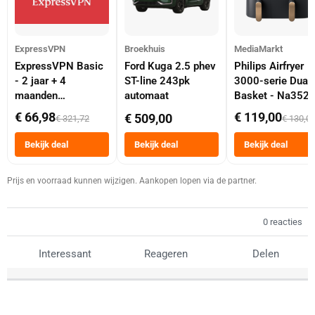
ExpressVPN
Broekhuis
MediaMarkt
ExpressVPN Basic
Ford Kuga 2.5 phev
Philips Airfryer
- 2 jaar + 4
ST-line 243pk
3000-serie Dual
maanden
automaat
Basket - Na352
abonnement
Dubbele Mand 9 
€ 66,98
€ 119,00
€ 509,00
€ 321,72
€ 130,0
Tot 6 Personen
Heteluchtfriteus
Bekijk deal
Bekijk deal
Bekijk deal
Zwart
Prijs en voorraad kunnen wijzigen. Aankopen lopen via de partner.
0 reacties
Interessant
Reageren
Delen