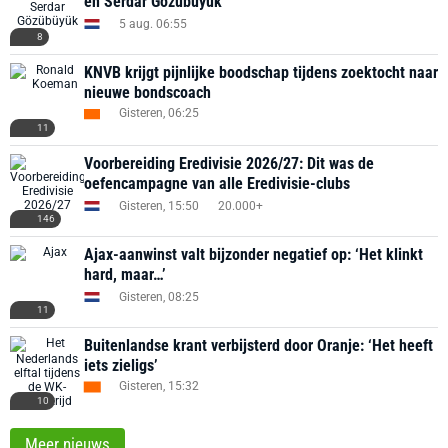
en Serdar Gözübüyük
5 aug. 06:55
8
KNVB krijgt pijnlijke boodschap tijdens zoektocht naar
nieuwe bondscoach
Gisteren, 06:25
11
Voorbereiding Eredivisie 2026/27: Dit was de
oefencampagne van alle Eredivisie-clubs
Gisteren, 15:50
20.000+
146
Ajax-aanwinst valt bijzonder negatief op: ‘Het klinkt
hard, maar…’
Gisteren, 08:25
11
Buitenlandse krant verbijsterd door Oranje: ‘Het heeft
iets zieligs’
Gisteren, 15:32
10
Meer nieuws