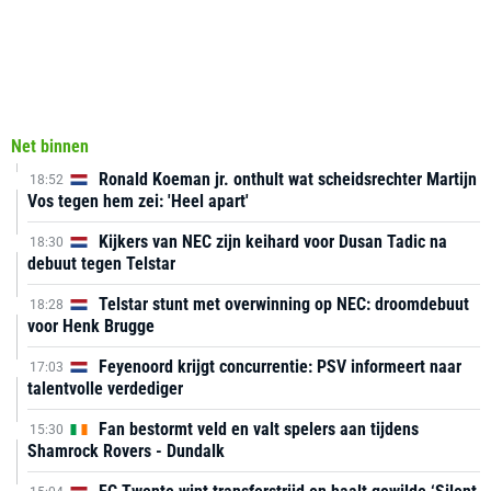
Net binnen
Ronald Koeman jr. onthult wat scheidsrechter Martijn
18:52
Vos tegen hem zei: 'Heel apart'
Kijkers van NEC zijn keihard voor Dusan Tadic na
18:30
debuut tegen Telstar
Telstar stunt met overwinning op NEC: droomdebuut
18:28
voor Henk Brugge
Feyenoord krijgt concurrentie: PSV informeert naar
17:03
talentvolle verdediger
Fan bestormt veld en valt spelers aan tijdens
15:30
Shamrock Rovers - Dundalk