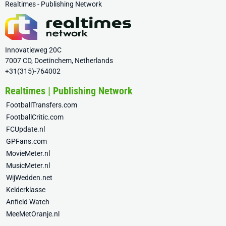
Realtimes - Publishing Network
Innovatieweg 20C
7007 CD, Doetinchem, Netherlands
+31(315)-764002
Realtimes | Publishing Network
FootballTransfers.com
FootballCritic.com
FCUpdate.nl
GPFans.com
MovieMeter.nl
MusicMeter.nl
WijWedden.net
Kelderklasse
Anfield Watch
MeeMetOranje.nl