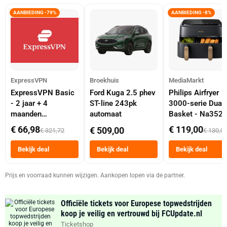
AANBIEDING -79%
AANBIEDING -8%
ExpressVPN
Broekhuis
MediaMarkt
ExpressVPN Basic
Ford Kuga 2.5 phev
Philips Airfryer
- 2 jaar + 4
ST-line 243pk
3000-serie Dual
maanden
automaat
Basket - Na352
abonnement
Dubbele Mand 9 
€ 66,98
€ 119,00
€ 509,00
€ 321,72
€ 130,0
Tot 6 Personen
Heteluchtfriteus
Bekijk deal
Bekijk deal
Bekijk deal
Zwart
Prijs en voorraad kunnen wijzigen. Aankopen lopen via de partner.
Officiële tickets voor Europese topwedstrijden
koop je veilig en vertrouwd bij FCUpdate.nl
Ticketshop