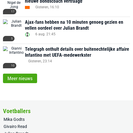
nieuwe bondscoach vertraagd'
Gisteren, 16:10
17
Ajax-fans hebben na 10 minuten genoeg gezien en
vellen oordeel over Julian Brandt
6 aug. 21:45
5
Telegraph onthult details over buitenechtelijke affaire
Infantino met UEFA-medewerkster
Gisteren, 23:14
10
Meer nieuws
Voetballers
Mika Godts
Givairo Read