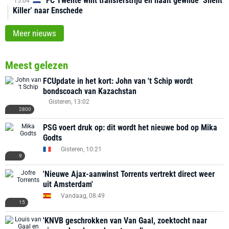
FC Twente wint transferstrijd en haalt gewilde ‘Silent
15:04
Killer’ naar Enschede
Meer nieuws
Meest gelezen
FCUpdate in het kort: John van 't Schip wordt
bondscoach van Kazachstan
Gisteren, 13:02
2800
PSG voert druk op: dit wordt het nieuwe bod op Mika
Godts
Gisteren, 10:21
9
'Nieuwe Ajax-aanwinst Torrents vertrekt direct weer
uit Amsterdam'
Vandaag, 08:49
15
'KNVB geschrokken van Van Gaal, zoektocht naar