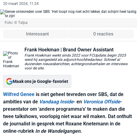
20 maart 2024, 11:24
Foto: © Talpa
Interessant
0 reacties
Frank Hoekman
| Brand Owner Assistant
Frank Hoekman werkt sinds 2022 voor FCUpdate, begin 2025
werd hij aangesteld als adjunct-hoofdredacteur. Schreef al
duizenden nieuwsberichten, achtergrondverhalen en interviews
voor de site.
Maak ons je Google-favoriet
Wilfred Genee
is niet geheel tevreden over SBS, dat de
ambities van de
Vandaag Inside
- en
Veronica Offside
-
presentator om 'andere programma's' te maken dan die
twee talkshows, voorlopig niet waar wil maken. Dat onthult
de journalist in gesprek met Roxane Knetemann in de
online-rubriek
In de Wandelgangen
.