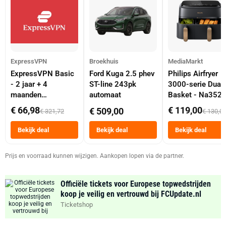
ExpressVPN
Broekhuis
MediaMarkt
ExpressVPN Basic
Ford Kuga 2.5 phev
Philips Airfryer
- 2 jaar + 4
ST-line 243pk
3000-serie Dual
maanden
automaat
Basket - Na352
abonnement
Dubbele Mand 9 
€ 66,98
€ 119,00
€ 509,00
€ 321,72
€ 130,0
Tot 6 Personen
Heteluchtfriteus
Bekijk deal
Bekijk deal
Bekijk deal
Zwart
Prijs en voorraad kunnen wijzigen. Aankopen lopen via de partner.
Officiële tickets voor Europese topwedstrijden
koop je veilig en vertrouwd bij FCUpdate.nl
Ticketshop