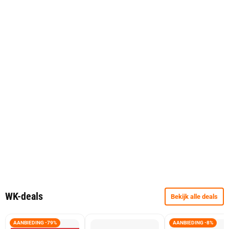
WK-deals
Bekijk alle deals
AANBIEDING -79%
AANBIEDING -8%