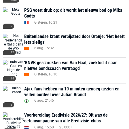
PSG voert druk op: dit wordt het nieuwe bod op Mika
Godts
Gisteren, 10:21
9
Buitenlandse krant verbijsterd door Oranje: ‘Het heeft
iets zieligs’
6 aug. 15:32
12
'KNVB geschrokken van Van Gaal, zoektocht naar
nieuwe bondscoach vertraagd'
Gisteren, 16:10
14
Ajax-fans hebben na 10 minuten genoeg gezien en
vellen oordeel over Julian Brandt
6 aug. 21:45
5
Voorbereiding Eredivisie 2026/27: Dit was de
oefencampagne van alle Eredivisie-clubs
6 aug. 15:50
25.000+