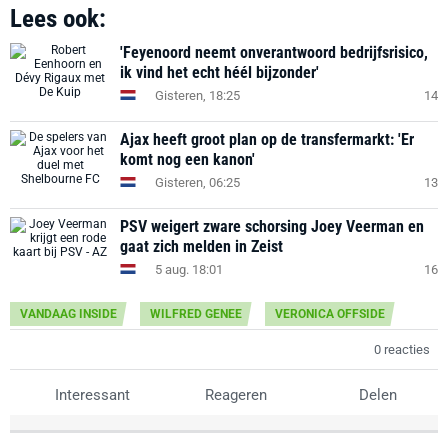
Lees ook:
'Feyenoord neemt onverantwoord bedrijfsrisico,
ik vind het echt héél bijzonder'
Gisteren, 18:25
14
Ajax heeft groot plan op de transfermarkt: 'Er
komt nog een kanon'
Gisteren, 06:25
13
PSV weigert zware schorsing Joey Veerman en
gaat zich melden in Zeist
5 aug. 18:01
16
VANDAAG INSIDE
WILFRED GENEE
VERONICA OFFSIDE
0 reacties
Interessant
Reageren
Delen