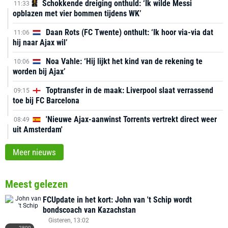
Schokkende dreiging onthuld: ‘Ik wilde Messi
11:33
opblazen met vier bommen tijdens WK’
Daan Rots (FC Twente) onthult: ‘Ik hoor via-via dat
11:06
hij naar Ajax wil’
Noa Vahle: ‘Hij lijkt het kind van de rekening te
10:06
worden bij Ajax’
Toptransfer in de maak: Liverpool slaat verrassend
09:15
toe bij FC Barcelona
'Nieuwe Ajax-aanwinst Torrents vertrekt direct weer
08:49
uit Amsterdam'
Meer nieuws
Meest gelezen
FCUpdate in het kort: John van 't Schip wordt
bondscoach van Kazachstan
Gisteren, 13:02
2800