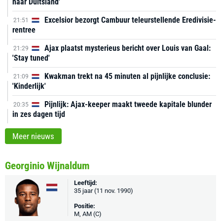
naar Duitsland'
Excelsior bezorgt Cambuur teleurstellende Eredivisie-
21:51
rentree
Ajax plaatst mysterieus bericht over Louis van Gaal:
21:29
'Stay tuned'
Kwakman trekt na 45 minuten al pijnlijke conclusie:
21:09
'Kinderlijk'
Pijnlijk: Ajax-keeper maakt tweede kapitale blunder
20:35
in zes dagen tijd
Meer nieuws
Georginio Wijnaldum
Leeftijd:
35 jaar (11 nov. 1990)
Positie:
M, AM (C)