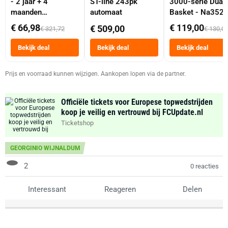
- 2 jaar + 4
ST-line 243pk
3000-serie Dual
maanden
automaat
Basket - Na352
abonnement
Dubbele Mand 9 
€ 66,98
€ 119,00
€ 509,00
€ 321,72
€ 130,0
Tot 6 Personen
Heteluchtfriteus
Bekijk deal
Bekijk deal
Bekijk deal
Zwart
Prijs en voorraad kunnen wijzigen. Aankopen lopen via de partner.
Officiële tickets voor Europese topwedstrijden
koop je veilig en vertrouwd bij FCUpdate.nl
Ticketshop
GEORGINIO WIJNALDUM
2
0 reacties
Interessant
Reageren
Delen