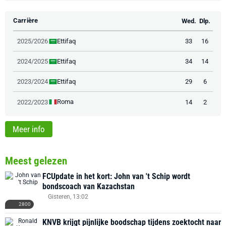
Carrière
Wed.
Dlp.
Ettifaq
2025/2026
33
16
Ettifaq
2024/2025
34
14
Ettifaq
2023/2024
29
6
Roma
2022/2023
14
2
Meer info
Meest gelezen
FCUpdate in het kort: John van 't Schip wordt
bondscoach van Kazachstan
Gisteren, 13:02
2800
KNVB krijgt pijnlijke boodschap tijdens zoektocht naar