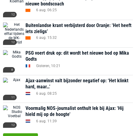
nieuwe bondscoach
6 aug. 06:25
12
Buitenlandse krant verbijsterd door Oranje: ‘Het heeft
iets zieligs’
6 aug. 15:32
12
PSG voert druk op: dit wordt het nieuwe bod op Mika
Godts
Gisteren, 10:21
8
Ajax-aanwinst valt bijzonder negatief op: ‘Het klinkt
hard, maar…’
6 aug. 08:25
11
Voormalig NOS-journalist onthult lek bij Ajax: ‘Hij
hield mij op de hoogte'
6 aug. 11:39
12