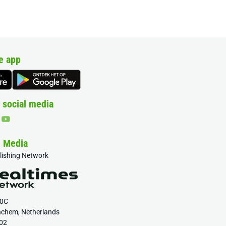
e app
 social media
& Media
blishing Network
20C
nchem, Netherlands
02