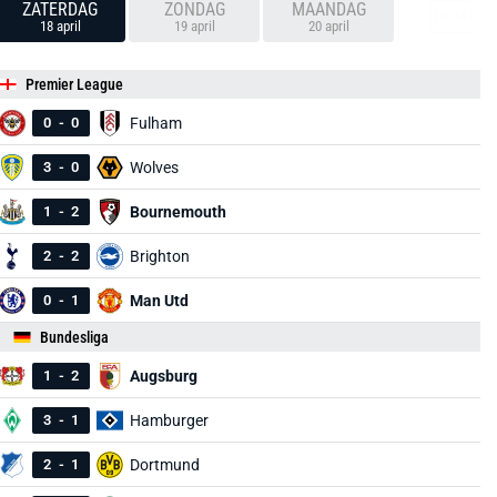
ZATERDAG
ZONDAG
MAANDAG
18 april
19 april
20 april
Premier League
0
-
0
Fulham
3
-
0
Wolves
1
-
2
Bournemouth
2
-
2
Brighton
0
-
1
Man Utd
Bundesliga
1
-
2
Augsburg
3
-
1
Hamburger
2
-
1
Dortmund