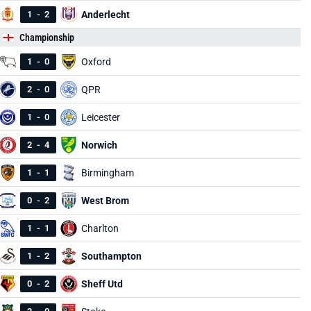
1
-
2
Anderlecht
Championship
1
-
0
Oxford
2
-
0
QPR
1
-
0
Leicester
2
-
4
Norwich
1
-
1
Birmingham
0
-
2
West Brom
1
-
1
Charlton
1
-
2
Southampton
0
-
2
Sheff Utd