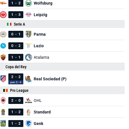
1
-
2
Wolfsburg
1
-
3
Leipzig
Serie A
0
-
1
Parma
0
-
2
Lazio
1
-
1
Atalanta
Copa del Rey
2
-
2
Real Sociedad (P)
pen 3 - 4
Pro League
2
-
0
OHL
1
-
2
Standard
1
-
2
Genk