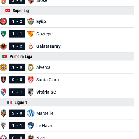
2
-
0
Stoke
Süper Lig
1
-
2
Eyüp
1
-
1
Göztepe
1
-
2
Galatasaray
Primeira Liga
1
-
0
Alverca
0
-
0
Santa Clara
0
-
1
Vitória SC
Ligue 1
2
-
0
Marseille
1
-
1
Le Havre
0
-
0
Nice