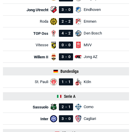
3
-
0
Eindhoven
Jong Utrecht
Roda
2
-
2
Emmen
4
-
2
Den Bosch
TOP Oss
Vitesse
0
-
0
MVV
3
-
0
Jong AZ
Willem II
Bundesliga
St. Pauli
1
-
1
Köln
Serie A
2
-
1
Como
Sassuolo
3
-
0
Cagliari
Inter