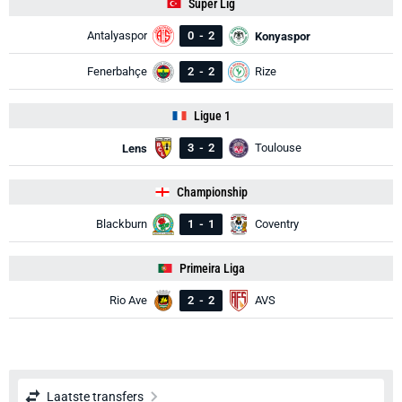
Süper Lig
Antalyaspor
0
-
2
Konyaspor
Fenerbahçe
2
-
2
Rize
Ligue 1
3
-
2
Toulouse
Lens
Championship
Blackburn
1
-
1
Coventry
Primeira Liga
Rio Ave
2
-
2
AVS
Laatste transfers