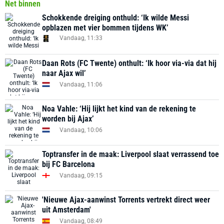
Net binnen
Schokkende dreiging onthuld: ‘Ik wilde Messi
opblazen met vier bommen tijdens WK’
Vandaag, 11:33
Daan Rots (FC Twente) onthult: ‘Ik hoor via-via dat hij
naar Ajax wil’
Vandaag, 11:06
Noa Vahle: ‘Hij lijkt het kind van de rekening te
worden bij Ajax’
Vandaag, 10:06
Toptransfer in de maak: Liverpool slaat verrassend toe
bij FC Barcelona
Vandaag, 09:15
'Nieuwe Ajax-aanwinst Torrents vertrekt direct weer
uit Amsterdam'
Vandaag, 08:49