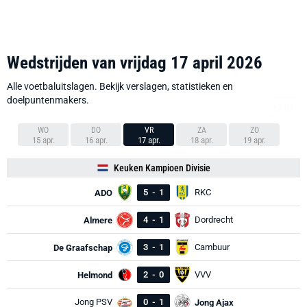
Wedstrijden van vrijdag 17 april 2026
Alle voetbaluitslagen. Bekijk verslagen, statistieken en
doelpuntenmakers.
WO
DO
VR
ZA
ZO
15 apr.
16 apr.
17 apr.
18 apr.
19 apr.
Keuken Kampioen Divisie
5
-
1
RKC
ADO
4
-
1
Dordrecht
Almere
3
-
1
Cambuur
De Graafschap
2
-
0
VVV
Helmond
Jong PSV
0
-
1
Jong Ajax