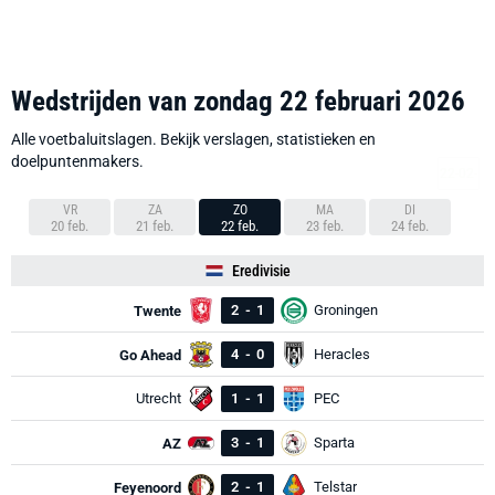
Wedstrijden van zondag 22 februari 2026
Alle voetbaluitslagen. Bekijk verslagen, statistieken en
doelpuntenmakers.
VR
ZA
ZO
MA
DI
20 feb.
21 feb.
22 feb.
23 feb.
24 feb.
Eredivisie
2
-
1
Groningen
Twente
4
-
0
Heracles
Go Ahead
Utrecht
1
-
1
PEC
3
-
1
Sparta
AZ
2
-
1
Telstar
Feyenoord