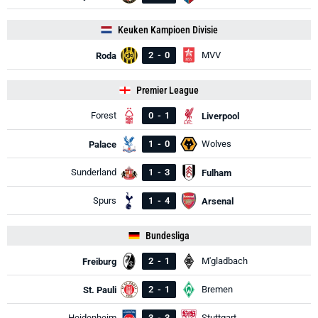
Keuken Kampioen Divisie
2
-
0
MVV
Roda
Premier League
Forest
0
-
1
Liverpool
1
-
0
Wolves
Palace
Sunderland
1
-
3
Fulham
Spurs
1
-
4
Arsenal
Bundesliga
2
-
1
M'gladbach
Freiburg
2
-
1
Bremen
St. Pauli
Heidenheim
3
-
3
Stuttgart