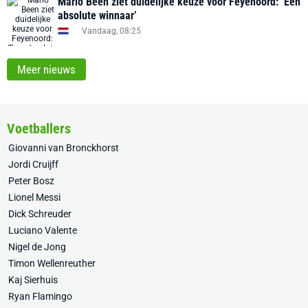
Mario Been ziet duidelijke keuze voor Feyenoord: ‘Een
absolute winnaar’
Vandaag, 08:25
Meer nieuws
Voetballers
Giovanni van Bronckhorst
Jordi Cruijff
Peter Bosz
Lionel Messi
Dick Schreuder
Luciano Valente
Nigel de Jong
Timon Wellenreuther
Kaj Sierhuis
Ryan Flamingo