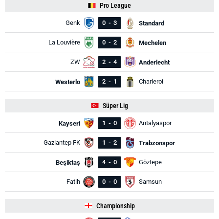
Pro League
Genk
0
-
3
Standard
La Louvière
0
-
2
Mechelen
ZW
2
-
4
Anderlecht
2
-
1
Charleroi
Westerlo
Süper Lig
1
-
0
Antalyaspor
Kayseri
Gaziantep FK
1
-
2
Trabzonspor
4
-
0
Göztepe
Beşiktaş
Fatih
0
-
0
Samsun
Championship