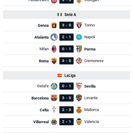
Serie A
3
-
0
Torino
Genoa
2
-
1
Napoli
Atalanta
Milan
0
-
1
Parma
3
-
0
Cremonese
Roma
LaLiga
Getafe
0
-
1
Sevilla
3
-
0
Levante
Barcelona
2
-
0
Mallorca
Celta
2
-
1
Valencia
Villarreal