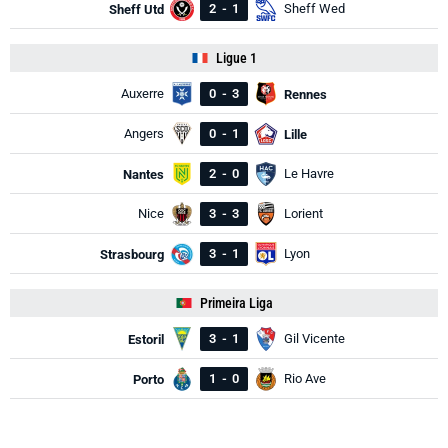
2
-
1
Sheff Wed
Sheff Utd
Ligue 1
Auxerre
0
-
3
Rennes
Angers
0
-
1
Lille
2
-
0
Le Havre
Nantes
Nice
3
-
3
Lorient
3
-
1
Lyon
Strasbourg
Primeira Liga
3
-
1
Gil Vicente
Estoril
1
-
0
Rio Ave
Porto