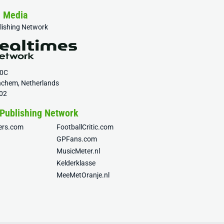
& Media
blishing Network
20C
nchem, Netherlands
02
 Publishing Network
fers.com
FootballCritic.com
GPFans.com
MusicMeter.nl
Kelderklasse
MeeMetOranje.nl