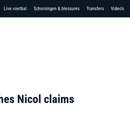
Live voetbal
Schorsingen & blessures
Transfers
Video's
hes Nicol claims