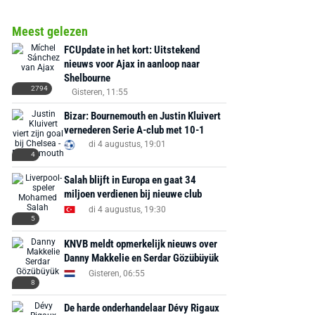
Meest gelezen
FCUpdate in het kort: Uitstekend
nieuws voor Ajax in aanloop naar
Shelbourne
2794
Gisteren, 11:55
Bizar: Bournemouth en Justin Kluivert
vernederen Serie A-club met 10-1
di 4 augustus, 19:01
4
Salah blijft in Europa en gaat 34
miljoen verdienen bij nieuwe club
di 4 augustus, 19:30
5
KNVB meldt opmerkelijk nieuws over
Danny Makkelie en Serdar Gözübüyük
Gisteren, 06:55
8
De harde onderhandelaar Dévy Rigaux