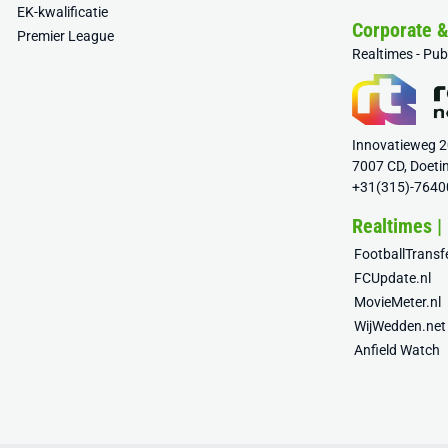
EK-kwalificatie
Corporate 
Premier League
Realtimes - Pu
Innovatieweg 
7007 CD, Doeti
+31(315)-7640
Realtimes |
FootballTrans
FCUpdate.nl
MovieMeter.nl
WijWedden.net
Anfield Watch