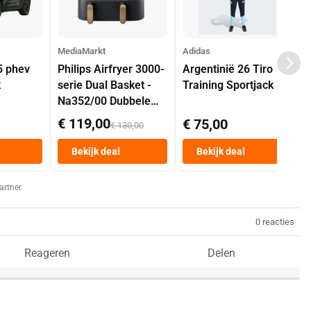
MediaMarkt
Adidas
5 phev
Philips Airfryer 3000-
Argentinië 26 Tiro
k
serie Dual Basket -
Training Sportjack
Na352/00 Dubbele
Mand 9 L Tot 6
€ 119,00
€ 75,00
€ 130,00
Personen
Heteluchtfriteuse
Bekijk deal
Bekijk deal
Zwart
artner.
0 reacties
Reageren
Delen