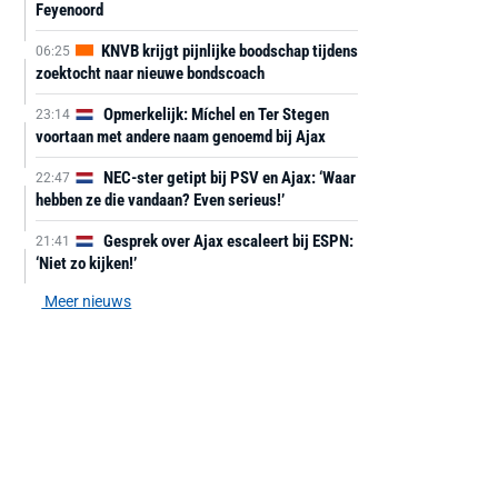
Feyenoord
KNVB krijgt pijnlijke boodschap tijdens
06:25
zoektocht naar nieuwe bondscoach
Opmerkelijk: Míchel en Ter Stegen
23:14
voortaan met andere naam genoemd bij Ajax
NEC-ster getipt bij PSV en Ajax: ‘Waar
22:47
hebben ze die vandaan? Even serieus!’
Gesprek over Ajax escaleert bij ESPN:
21:41
‘Niet zo kijken!’
Meer nieuws
AANBIEDING -40%
AANBIEDING -19%