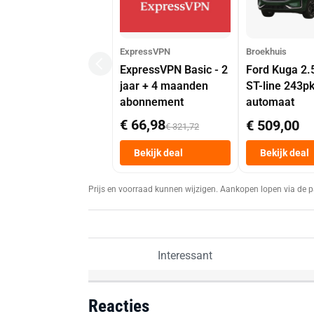
ExpressVPN
Broekhuis
ExpressVPN Basic - 2
Ford Kuga 2.
jaar + 4 maanden
ST-line 243p
abonnement
automaat
€ 66,98
€ 509,00
€ 321,72
Bekijk deal
Bekijk deal
Prijs en voorraad kunnen wijzigen. Aankopen lopen via de p
Interessant
Reacties