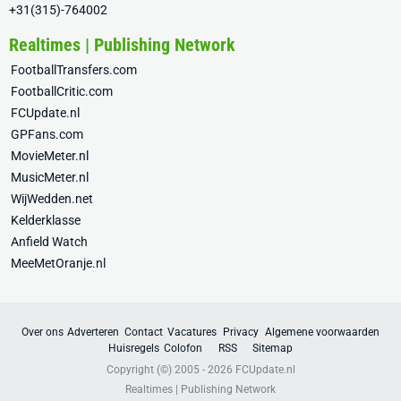
+31(315)-764002
Realtimes | Publishing Network
FootballTransfers.com
FootballCritic.com
FCUpdate.nl
GPFans.com
MovieMeter.nl
MusicMeter.nl
WijWedden.net
Kelderklasse
Anfield Watch
MeeMetOranje.nl
Over ons
Adverteren
Contact
Vacatures
Privacy
Algemene voorwaarden
Huisregels
Colofon
RSS
Sitemap
Copyright (©) 2005 - 2026
FCUpdate.nl
Realtimes | Publishing Network