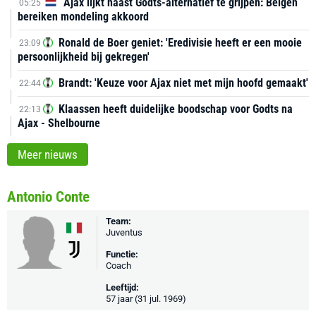
Ajax lijkt naast Godts-alternatief te grijpen: Belgen
05:25
bereiken mondeling akkoord
Ronald de Boer geniet: 'Eredivisie heeft er een mooie
23:09
persoonlijkheid bij gekregen'
Brandt: 'Keuze voor Ajax niet met mijn hoofd gemaakt'
22:44
Klaassen heeft duidelijke boodschap voor Godts na
22:13
Ajax - Shelbourne
Meer nieuws
Antonio Conte
Team:
Juventus
Functie:
Coach
Leeftijd:
57 jaar (31 jul. 1969)