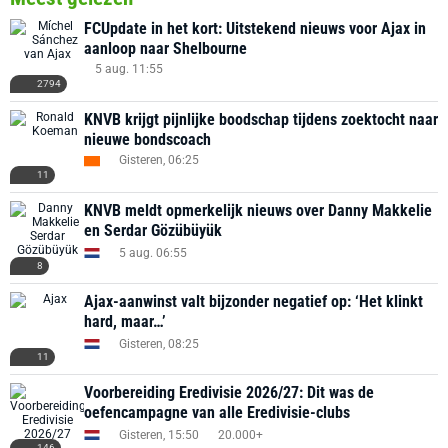
FCUpdate in het kort: Uitstekend nieuws voor Ajax in
aanloop naar Shelbourne
5 aug. 11:55
2794
KNVB krijgt pijnlijke boodschap tijdens zoektocht naar
nieuwe bondscoach
Gisteren, 06:25
11
KNVB meldt opmerkelijk nieuws over Danny Makkelie
en Serdar Gözübüyük
5 aug. 06:55
8
Ajax-aanwinst valt bijzonder negatief op: ‘Het klinkt
hard, maar…’
Gisteren, 08:25
11
Voorbereiding Eredivisie 2026/27: Dit was de
oefencampagne van alle Eredivisie-clubs
Gisteren, 15:50
20.000+
146