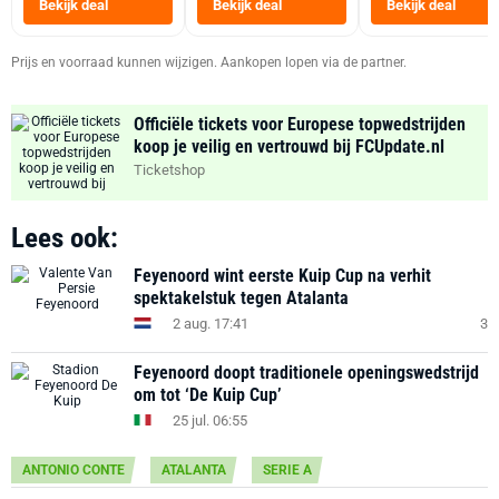
Bekijk deal
Bekijk deal
Bekijk deal
Zwart
Prijs en voorraad kunnen wijzigen. Aankopen lopen via de partner.
Officiële tickets voor Europese topwedstrijden
koop je veilig en vertrouwd bij FCUpdate.nl
Ticketshop
Lees ook:
Feyenoord wint eerste Kuip Cup na verhit
spektakelstuk tegen Atalanta
2 aug. 17:41
3
Feyenoord doopt traditionele openingswedstrijd
om tot ‘De Kuip Cup’
25 jul. 06:55
ANTONIO CONTE
ATALANTA
SERIE A