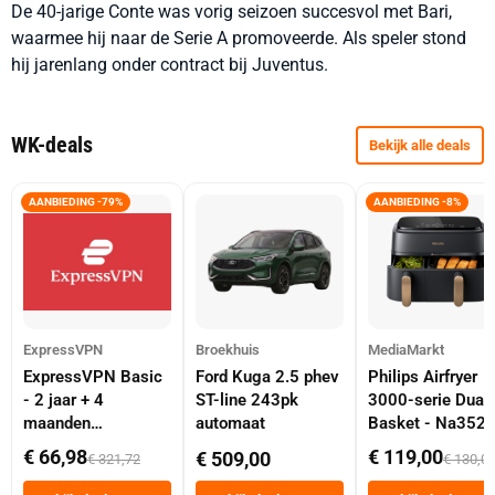
De 40-jarige Conte was vorig seizoen succesvol met Bari,
waarmee hij naar de Serie A promoveerde. Als speler stond
hij jarenlang onder contract bij Juventus.
WK-deals
Bekijk alle deals
AANBIEDING -79%
AANBIEDING -8%
ExpressVPN
Broekhuis
MediaMarkt
ExpressVPN Basic
Ford Kuga 2.5 phev
Philips Airfryer
- 2 jaar + 4
ST-line 243pk
3000-serie Dual
maanden
automaat
Basket - Na352
abonnement
Dubbele Mand 9 
€ 66,98
€ 119,00
€ 509,00
€ 321,72
€ 130,0
Tot 6 Personen
Heteluchtfriteus