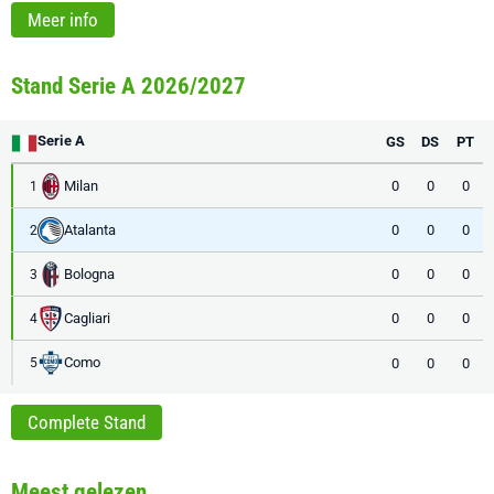
Meer info
Stand Serie A 2026/2027
Serie A
GS
DS
PT
Milan
0
0
0
1
Atalanta
0
0
0
2
Bologna
0
0
0
3
Cagliari
0
0
0
4
Como
0
0
0
5
Complete Stand
Meest gelezen