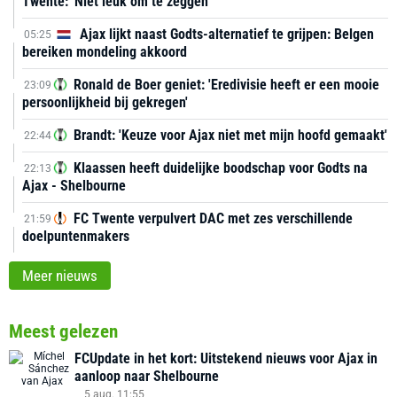
Twente: 'Niet leuk om te zeggen'
Ajax lijkt naast Godts-alternatief te grijpen: Belgen
05:25
bereiken mondeling akkoord
Ronald de Boer geniet: 'Eredivisie heeft er een mooie
23:09
persoonlijkheid bij gekregen'
Brandt: 'Keuze voor Ajax niet met mijn hoofd gemaakt'
22:44
Klaassen heeft duidelijke boodschap voor Godts na
22:13
Ajax - Shelbourne
FC Twente verpulvert DAC met zes verschillende
21:59
doelpuntenmakers
Meer nieuws
Meest gelezen
FCUpdate in het kort: Uitstekend nieuws voor Ajax in
aanloop naar Shelbourne
5 aug. 11:55