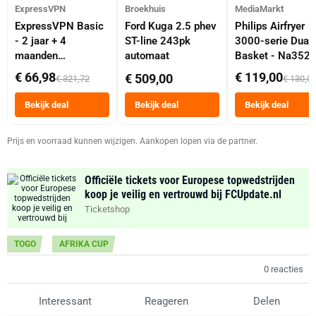
ExpressVPN
Broekhuis
MediaMarkt
ExpressVPN Basic
Ford Kuga 2.5 phev
Philips Airfryer
- 2 jaar + 4
ST-line 243pk
3000-serie Dual
maanden
automaat
Basket - Na352
abonnement
Dubbele Mand 9 
€ 66,98
€ 119,00
€ 509,00
€ 321,72
€ 130,0
Tot 6 Personen
Heteluchtfriteus
Bekijk deal
Bekijk deal
Bekijk deal
Zwart
Prijs en voorraad kunnen wijzigen. Aankopen lopen via de partner.
Officiële tickets voor Europese topwedstrijden
koop je veilig en vertrouwd bij FCUpdate.nl
Ticketshop
TOGO
AFRIKA CUP
0 reacties
Interessant
Reageren
Delen