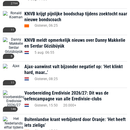
2794
KNVB krijgt pijnlijke boodschap tijdens zoektocht naar
nieuwe bondscoach
Gisteren, 06:25
11
KNVB meldt opmerkelijk nieuws over Danny Makkelie
en Serdar Gözübüyük
5 aug. 06:55
8
Ajax-aanwinst valt bijzonder negatief op: ‘Het klinkt
hard, maar…’
Gisteren, 08:25
11
Voorbereiding Eredivisie 2026/27: Dit was de
oefencampagne van alle Eredivisie-clubs
Gisteren, 15:50
20.000+
146
Buitenlandse krant verbijsterd door Oranje: ‘Het heeft
iets zieligs’