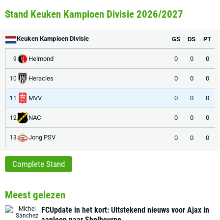
Stand Keuken Kampioen Divisie 2026/2027
Keuken Kampioen Divisie
GS
DS
PT
Helmond
0
0
0
9
Heracles
0
0
0
10
MVV
0
0
0
11
NAC
0
0
0
12
Jong PSV
0
0
0
13
Complete Stand
Meest gelezen
FCUpdate in het kort: Uitstekend nieuws voor Ajax in
aanloop naar Shelbourne