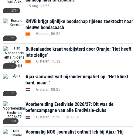
5 aug. 11:55
2794
KNVB krijgt pijnlijke boodschap tijdens zoektocht naar
nieuwe bondscoach
Gisteren, 06:25
11
Buitenlandse krant verbijsterd door Oranje: ‘Het heeft
iets zieligs’
Gisteren, 15:32
11
Ajax-aanwinst valt bijzonder negatief op: ‘Het klinkt
hard, maar…’
Gisteren, 08:25
11
Voorbereiding Eredivisie 2026/27: Dit was de
oefencampagne van alle Eredivisie-clubs
Gisteren, 15:50
20.000+
146
Voormalig NOS-journalist onthult lek bij Ajax: ‘Hij