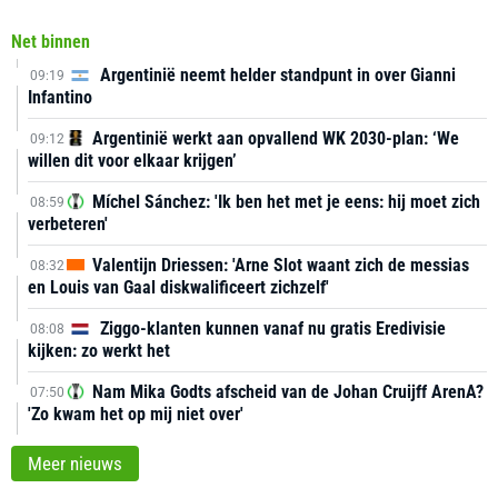
Net binnen
Argentinië neemt helder standpunt in over Gianni
09:19
Infantino
Argentinië werkt aan opvallend WK 2030-plan: ‘We
09:12
willen dit voor elkaar krijgen’
Míchel Sánchez: 'Ik ben het met je eens: hij moet zich
08:59
verbeteren'
Valentijn Driessen: 'Arne Slot waant zich de messias
08:32
en Louis van Gaal diskwalificeert zichzelf'
Ziggo-klanten kunnen vanaf nu gratis Eredivisie
08:08
kijken: zo werkt het
Nam Mika Godts afscheid van de Johan Cruijff ArenA?
07:50
'Zo kwam het op mij niet over'
Meer nieuws