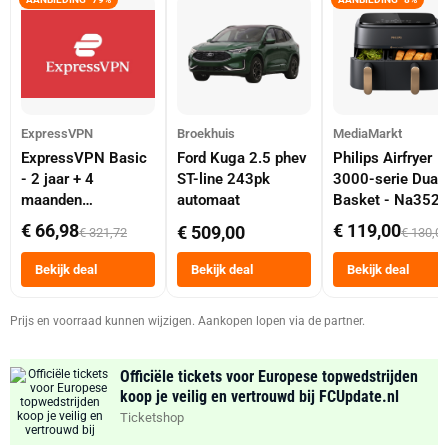
ExpressVPN
Broekhuis
MediaMarkt
ExpressVPN Basic
Ford Kuga 2.5 phev
Philips Airfryer
- 2 jaar + 4
ST-line 243pk
3000-serie Dual
maanden
automaat
Basket - Na352
abonnement
Dubbele Mand 9 
€ 66,98
€ 119,00
€ 509,00
€ 321,72
€ 130,0
Tot 6 Personen
Heteluchtfriteus
Bekijk deal
Bekijk deal
Bekijk deal
Zwart
Prijs en voorraad kunnen wijzigen. Aankopen lopen via de partner.
Officiële tickets voor Europese topwedstrijden
koop je veilig en vertrouwd bij FCUpdate.nl
Ticketshop