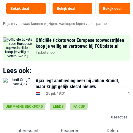
Tot 6 Personen
Heteluchtfriteus
Bekijk deal
Bekijk deal
Bekijk deal
Zwart
Prijs en voorraad kunnen wijzigen. Aankopen lopen via de partner.
Officiële tickets voor Europese topwedstrijden
koop je veilig en vertrouwd bij FCUpdate.nl
Ticketshop
Lees ook:
Ajax legt aanbieding neer bij Julian Brandt,
maar krijgt gelijk slecht nieuws
25 jul. 19:01
1
JERMAINE BECKFORD
LEEDS
FA CUP
0 reacties
Interessant
Reageren
Delen