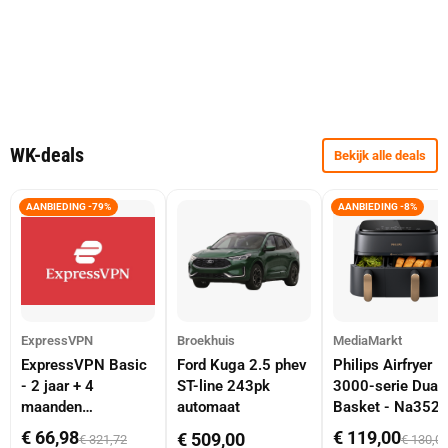
WK-deals
Bekijk alle deals
AANBIEDING -79%
AANBIEDING -8%
ExpressVPN
Broekhuis
MediaMarkt
ExpressVPN Basic
Ford Kuga 2.5 phev
Philips Airfryer
- 2 jaar + 4
ST-line 243pk
3000-serie Dual
maanden
automaat
Basket - Na352
abonnement
Dubbele Mand 9 
€ 66,98
€ 119,00
€ 509,00
€ 321,72
€ 130,0