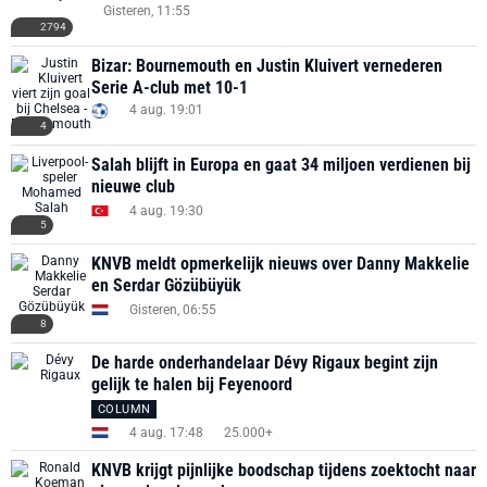
Gisteren, 11:55
2794
Bizar: Bournemouth en Justin Kluivert vernederen
Serie A-club met 10-1
4 aug. 19:01
4
Salah blijft in Europa en gaat 34 miljoen verdienen bij
nieuwe club
4 aug. 19:30
5
KNVB meldt opmerkelijk nieuws over Danny Makkelie
en Serdar Gözübüyük
Gisteren, 06:55
8
De harde onderhandelaar Dévy Rigaux begint zijn
gelijk te halen bij Feyenoord
COLUMN
4 aug. 17:48
25.000+
KNVB krijgt pijnlijke boodschap tijdens zoektocht naar