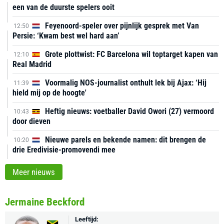
een van de duurste spelers ooit
Feyenoord-speler over pijnlijk gesprek met Van
12:50
Persie: ‘Kwam best wel hard aan’
Grote plottwist: FC Barcelona wil toptarget kapen van
12:10
Real Madrid
Voormalig NOS-journalist onthult lek bij Ajax: ‘Hij
11:39
hield mij op de hoogte'
Heftig nieuws: voetballer David Owori (27) vermoord
10:43
door dieven
Nieuwe parels en bekende namen: dit brengen de
10:20
drie Eredivisie-promovendi mee
Meer nieuws
Jermaine Beckford
Leeftijd: