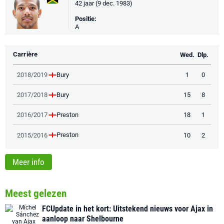
42 jaar (9 dec. 1983)
Positie:
A
Carrière
Wed.
Dlp.
Bury
2018/2019
1
0
Bury
2017/2018
15
8
Preston
2016/2017
18
1
Preston
2015/2016
10
2
Meer info
Meest gelezen
FCUpdate in het kort: Uitstekend nieuws voor Ajax in
aanloop naar Shelbourne