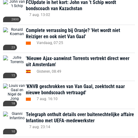
FCUpdate in het kort: John van 't Schip wordt
bondscoach van Kazachstan
7 aug. 13:02
2800
Complete verrassing bij Oranje? 'Het wordt niet
Reiziger en ook niet Van Gaal'
Vandaag, 07:25
23
'Nieuwe Ajax-aanwinst Torrents vertrekt direct weer
uit Amsterdam'
Gisteren, 08:49
15
'KNVB geschrokken van Van Gaal, zoektocht naar
nieuwe bondscoach vertraagd'
7 aug. 16:10
18
Telegraph onthult details over buitenechtelijke affaire
Infantino met UEFA-medewerkster
7 aug. 23:14
10