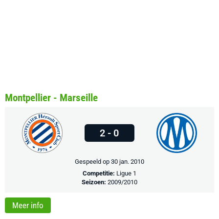
Montpellier - Marseille
2 - 0
Gespeeld op 30 jan. 2010
Competitie:
Ligue 1
Seizoen:
2009/2010
Meer info