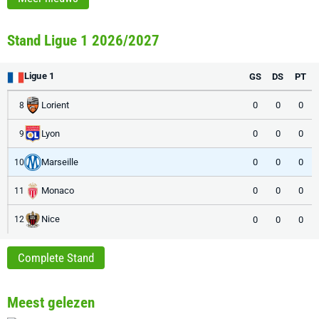
Stand Ligue 1 2026/2027
Ligue 1
GS
DS
PT
Lorient
0
0
0
8
Lyon
0
0
0
9
Marseille
0
0
0
10
Monaco
0
0
0
11
Nice
0
0
0
12
Complete Stand
Meest gelezen