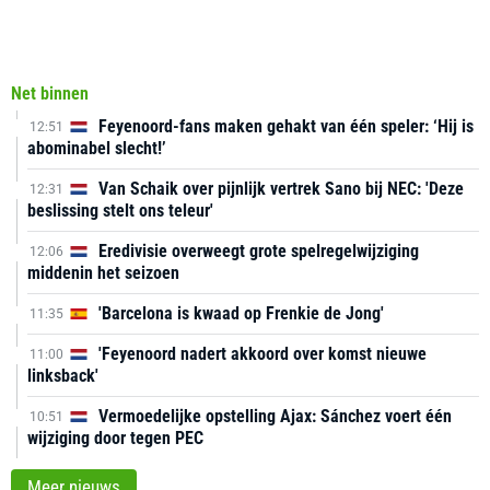
Net binnen
Feyenoord-fans maken gehakt van één speler: ‘Hij is
12:51
abominabel slecht!’
Van Schaik over pijnlijk vertrek Sano bij NEC: 'Deze
12:31
beslissing stelt ons teleur'
Eredivisie overweegt grote spelregelwijziging
12:06
middenin het seizoen
'Barcelona is kwaad op Frenkie de Jong'
11:35
'Feyenoord nadert akkoord over komst nieuwe
11:00
linksback'
Vermoedelijke opstelling Ajax: Sánchez voert één
10:51
wijziging door tegen PEC
Meer nieuws