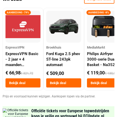
AANBIEDING -79%
AANBIEDING -8%
ExpressVPN
Broekhuis
MediaMarkt
ExpressVPN Basic
Ford Kuga 2.5 phev
Philips Airfryer
- 2 jaar + 4
ST-line 243pk
3000-serie Dual
maanden
automaat
Basket - Na352
abonnement
Dubbele Mand 9 
€ 66,98
€ 119,00
€ 509,00
€ 321,72
€ 130,0
Tot 6 Personen
Heteluchtfriteus
Bekijk deal
Bekijk deal
Bekijk deal
Zwart
Prijs en voorraad kunnen wijzigen. Aankopen lopen via de partner.
Officiële tickets voor Europese topwedstrijden
koop je veilig en vertrouwd bij FCUpdate.nl